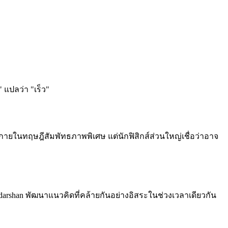
แปลว่า "เร็ว"
ยในทฤษฎีสัมพัทธภาพพิเศษ แต่นักฟิสิกส์ส่วนใหญ่เชื่อว่าอาจ
darshan พัฒนาแนวคิดที่คล้ายกันอย่างอิสระในช่วงเวลาเดียวกัน