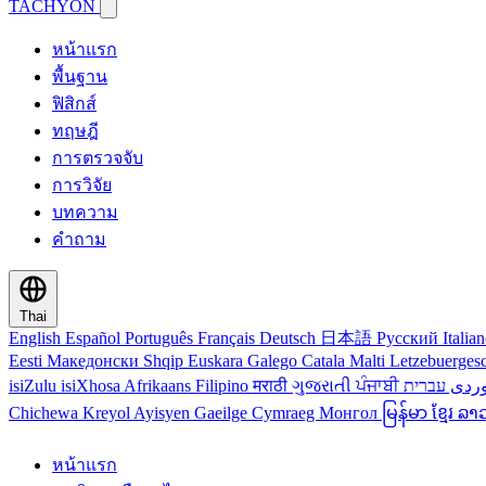
TACHYON
หน้าแรก
พื้นฐาน
ฟิสิกส์
ทฤษฎี
การตรวจจับ
การวิจัย
บทความ
คำถาม
Thai
English
Español
Português
Français
Deutsch
日本語
Русский
Italia
Eesti
Македонски
Shqip
Euskara
Galego
Catala
Malti
Letzebuerges
isiZulu
isiXhosa
Afrikaans
Filipino
मराठी
ગુજરાતી
ਪੰਜਾਬੀ
ردی
Chichewa
Kreyol Ayisyen
Gaeilge
Cymraeg
Монгол
မြန်မာ
ខ្មែរ
ລາ
หน้าแรก