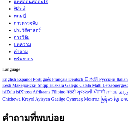
แทคิออนคืออะไร
ฟิสิกส์
ทฤษฎี
การตรวจจับ
ประวัติศาสตร์
การวิจัย
บทความ
คำถาม
ทรัพยากร
Language
English
Español
Português
Français
Deutsch
日本語
Русский
Italia
Eesti
Македонски
Shqip
Euskara
Galego
Catala
Malti
Letzebuerges
isiZulu
isiXhosa
Afrikaans
Filipino
मराठी
ગુજરાતી
ਪੰਜਾਬੀ
ردی
Chichewa
Kreyol Ayisyen
Gaeilge
Cymraeg
Монгол
မြန်မာ
ខ្មែរ
ລາ
คำถามที่พบบ่อย