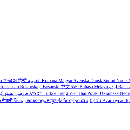
no
한국어
हिन्दी
العربية
Romana
Magyar
Svenska
Dansk
Suomi
Norsk
ch
Islenska
Belaruskaja
Bosanski
中文
বাংলা
Bahasa Melayu
اردو
Bahas
کو
پښتو
فارسی
עברית
አማርኛ
Turkce
Tieng Viet
Thai
Polski
Ukrainska
Nede
ວ
नेपाली
සිංහල
മലയാളം
ಕನ್ನಡ
ქართული
Հայերեն
Azərbaycan
Қ