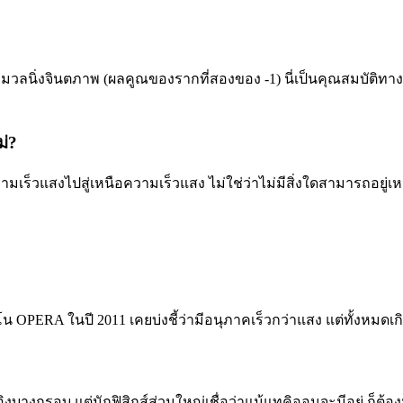
มวลนิ่งจินตภาพ (ผลคูณของรากที่สองของ -1) นี่เป็นคุณสมบัติทา
ม่?
วามเร็วแสงไปสู่เหนือความเร็วแสง ไม่ใช่ว่าไม่มีสิ่งใดสามารถอยู่เ
น OPERA ในปี 2011 เคยบ่งชี้ว่ามีอนุภาคเร็วกว่าแสง แต่ทั้งห
กรอบ แต่นักฟิสิกส์ส่วนใหญ่เชื่อว่าแม้แทคิออนจะมีอยู่ ก็ต้องมี