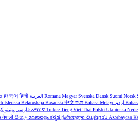
no
한국어
हिन्दी
العربية
Romana
Magyar
Svenska
Dansk
Suomi
Norsk
ch
Islenska
Belaruskaja
Bosanski
中文
বাংলা
Bahasa Melayu
اردو
Bahas
کو
پښتو
فارسی
עברית
አማርኛ
Turkce
Tieng Viet
Thai
Polski
Ukrainska
Nede
ວ
नेपाली
සිංහල
മലയാളം
ಕನ್ನಡ
ქართული
Հայերեն
Azərbaycan
Қ