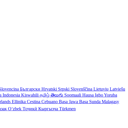
Slovencina
Български
Hrvatski
Srpski
Slovenščina
Lietuvių
Latviešu
a Indonesia
Kiswahili
தமிழ்
తెలుగు
Soomaali
Hausa
Igbo
Yoruba
rlands
Ellinika
Cestina
Cebuano
Basa Jawa
Basa Sunda
Malagasy
азақ
Oʻzbek
Тоҷикӣ
Кыргызча
Türkmen