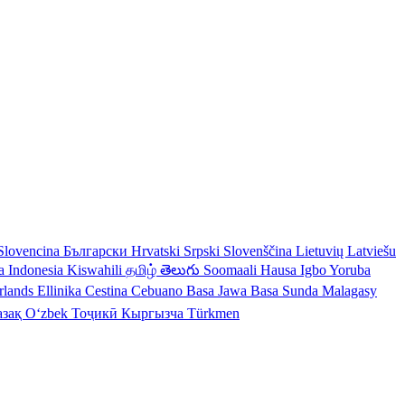
Slovencina
Български
Hrvatski
Srpski
Slovenščina
Lietuvių
Latviešu
a Indonesia
Kiswahili
தமிழ்
తెలుగు
Soomaali
Hausa
Igbo
Yoruba
rlands
Ellinika
Cestina
Cebuano
Basa Jawa
Basa Sunda
Malagasy
азақ
Oʻzbek
Тоҷикӣ
Кыргызча
Türkmen