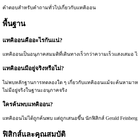
คำตอบสำหรับคำถามทั่วไปเกี่ยวกับแทคิออน
พื้นฐาน
แทคิออนคืออะไรกันแน่?
แทคิออนเป็นอนุภาคสมมติที่เดินทางเร็วกว่าความเร็วแสงเสมอ ไ
แทคิออนมีอยู่จริงหรือไม่?
ไม่พบหลักฐานการทดลองใด ๆ เกี่ยวกับแทคิออนแม้จะค้นหามาหลา
ไม่มีอยู่จริงในฐานะอนุภาคจริง
ใครค้นพบแทคิออน?
แทคิออนไม่ได้ถูกค้นพบ แต่ถูกเสนอขึ้น นักฟิสิกส์ Gerald Fein
ฟิสิกส์และคุณสมบัติ