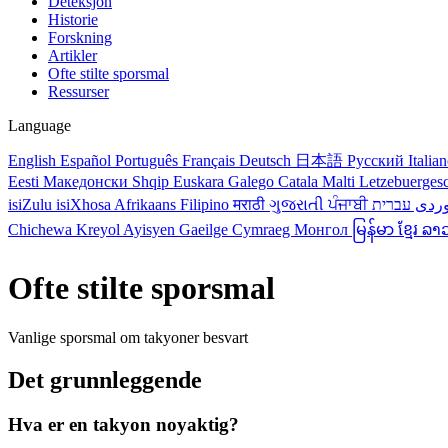
Deteksjon
Historie
Forskning
Artikler
Ofte stilte sporsmal
Ressurser
Language
English
Español
Português
Français
Deutsch
日本語
Русский
Italia
Eesti
Македонски
Shqip
Euskara
Galego
Catala
Malti
Letzebuerges
isiZulu
isiXhosa
Afrikaans
Filipino
मराठी
ગુજરાતી
ਪੰਜਾਬੀ
ردی
Chichewa
Kreyol Ayisyen
Gaeilge
Cymraeg
Монгол
မြန်မာ
ខ្មែរ
ລາ
Ofte stilte sporsmal
Vanlige sporsmal om takyoner besvart
Det grunnleggende
Hva er en takyon noyaktig?