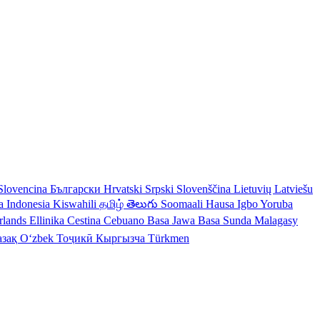
Slovencina
Български
Hrvatski
Srpski
Slovenščina
Lietuvių
Latviešu
a Indonesia
Kiswahili
தமிழ்
తెలుగు
Soomaali
Hausa
Igbo
Yoruba
rlands
Ellinika
Cestina
Cebuano
Basa Jawa
Basa Sunda
Malagasy
азақ
Oʻzbek
Тоҷикӣ
Кыргызча
Türkmen