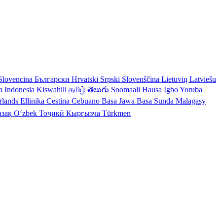
Slovencina
Български
Hrvatski
Srpski
Slovenščina
Lietuvių
Latviešu
a Indonesia
Kiswahili
தமிழ்
తెలుగు
Soomaali
Hausa
Igbo
Yoruba
rlands
Ellinika
Cestina
Cebuano
Basa Jawa
Basa Sunda
Malagasy
азақ
Oʻzbek
Тоҷикӣ
Кыргызча
Türkmen