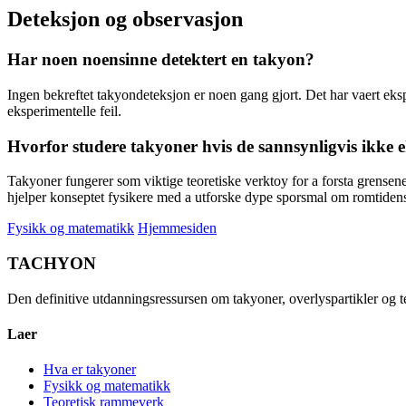
Deteksjon og observasjon
Har noen noensinne detektert en takyon?
Ingen bekreftet takyondeteksjon er noen gang gjort. Det har vaert eksp
eksperimentelle feil.
Hvorfor studere takyoner hvis de sannsynligvis ikke e
Takyoner fungerer som viktige teoretiske verktoy for a forsta grensene
hjelper konseptet fysikere med a utforske dype sporsmal om romtidens
Fysikk og matematikk
Hjemmesiden
TACHYON
Den definitive utdanningsressursen om takyoner, overlyspartikler og te
Laer
Hva er takyoner
Fysikk og matematikk
Teoretisk rammeverk