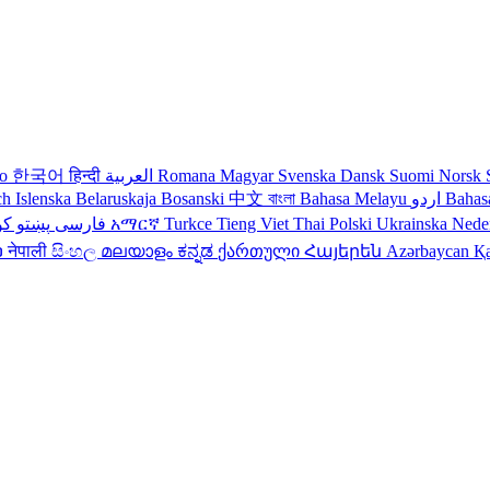
no
한국어
हिन्दी
العربية
Romana
Magyar
Svenska
Dansk
Suomi
Norsk
ch
Islenska
Belaruskaja
Bosanski
中文
বাংলা
Bahasa Melayu
اردو
Bahas
کو
پښتو
فارسی
עברית
አማርኛ
Turkce
Tieng Viet
Thai
Polski
Ukrainska
Nede
ວ
नेपाली
සිංහල
മലയാളം
ಕನ್ನಡ
ქართული
Հայերեն
Azərbaycan
Қ