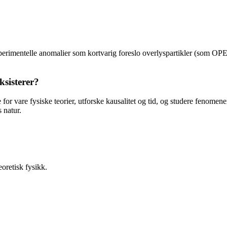
erimentelle anomalier som kortvarig foreslo overlyspartikler (som OPERA-
ksisterer?
 for vare fysiske teorier, utforske kausalitet og tid, og studere fenome
 natur.
oretisk fysikk.