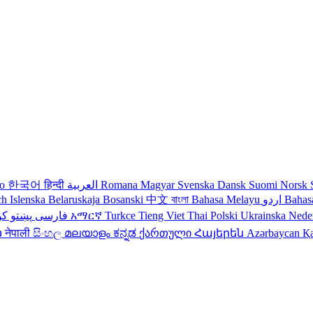
no
한국어
हिन्दी
العربية
Romana
Magyar
Svenska
Dansk
Suomi
Norsk
ch
Islenska
Belaruskaja
Bosanski
中文
বাংলা
Bahasa Melayu
اردو
Bahas
کو
پښتو
فارسی
עברית
አማርኛ
Turkce
Tieng Viet
Thai
Polski
Ukrainska
Nede
ວ
नेपाली
සිංහල
മലയാളം
ಕನ್ನಡ
ქართული
Հայերեն
Azərbaycan
Қ