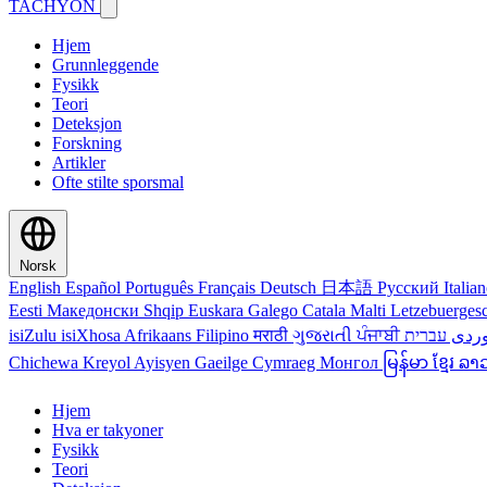
TACHYON
Hjem
Grunnleggende
Fysikk
Teori
Deteksjon
Forskning
Artikler
Ofte stilte sporsmal
Norsk
English
Español
Português
Français
Deutsch
日本語
Русский
Italia
Eesti
Македонски
Shqip
Euskara
Galego
Catala
Malti
Letzebuerges
isiZulu
isiXhosa
Afrikaans
Filipino
मराठी
ગુજરાતી
ਪੰਜਾਬੀ
ردی
Chichewa
Kreyol Ayisyen
Gaeilge
Cymraeg
Монгол
မြန်မာ
ខ្មែរ
ລາ
Hjem
Hva er takyoner
Fysikk
Teori