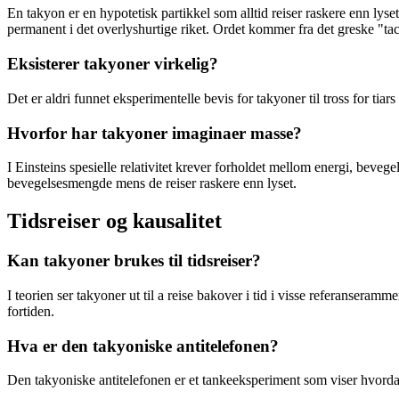
En takyon er en hypotetisk partikkel som alltid reiser raskere enn lysets
permanent i det overlyshurtige riket. Ordet kommer fra det greske "ta
Eksisterer takyoner virkelig?
Det er aldri funnet eksperimentelle bevis for takyoner til tross for tiars
Hvorfor har takyoner imaginaer masse?
I Einsteins spesielle relativitet krever forholdet mellom energi, beve
bevegelsesmengde mens de reiser raskere enn lyset.
Tidsreiser og kausalitet
Kan takyoner brukes til tidsreiser?
I teorien ser takyoner ut til a reise bakover i tid i visse referanseramm
fortiden.
Hva er den takyoniske antitelefonen?
Den takyoniske antitelefonen er et tankeeksperiment som viser hvordan 