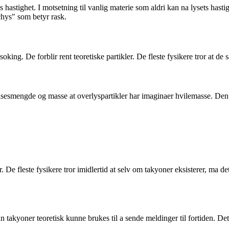
 hastighet. I motsetning til vanlig materie som aldri kan na lysets hastig
chys" som betyr rask.
 soking. De forblir rent teoretiske partikler. De fleste fysikere tror at de
gelsesmengde og masse at overlyspartikler har imaginaer hvilemasse. Den
er. De fleste fysikere tror imidlertid at selv om takyoner eksisterer, ma 
takyoner teoretisk kunne brukes til a sende meldinger til fortiden. Det