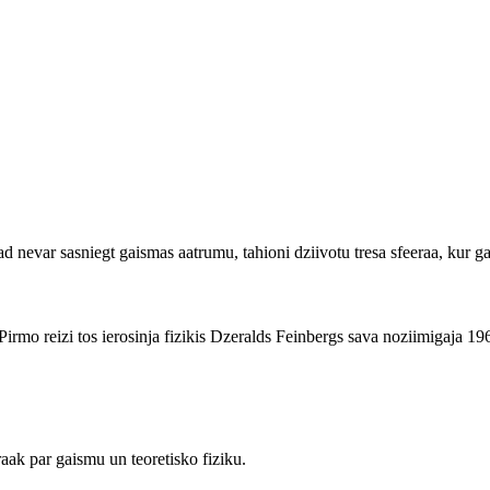
nevar sasniegt gaismas aatrumu, tahioni dziivotu tresa sfeeraa, kur gais
Pirmo reizi tos ierosinja fizikis Dzeralds Feinbergs sava noziimigaja 196
raak par gaismu un teoretisko fiziku.