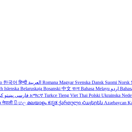
no
한국어
हिन्दी
العربية
Romana
Magyar
Svenska
Dansk
Suomi
Norsk
ch
Islenska
Belaruskaja
Bosanski
中文
বাংলা
Bahasa Melayu
اردو
Bahas
کو
پښتو
فارسی
עברית
አማርኛ
Turkce
Tieng Viet
Thai
Polski
Ukrainska
Nede
ວ
नेपाली
සිංහල
മലയാളം
ಕನ್ನಡ
ქართული
Հայերեն
Azərbaycan
Қ