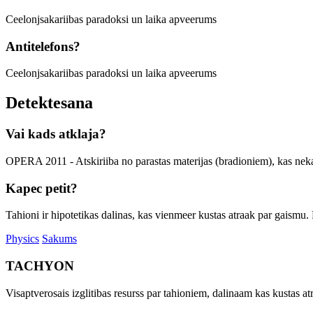
Ceelonjsakariibas paradoksi un laika apveerums
Antitelefons?
Ceelonjsakariibas paradoksi un laika apveerums
Detektesana
Vai kads atklaja?
OPERA 2011 - Atskiriiba no parastas materijas (bradioniem), kas nekad 
Kapec petit?
Tahioni ir hipotetikas dalinas, kas vienmeer kustas atraak par gaismu. 
Physics
Sakums
TACHYON
Visaptverosais izglitibas resurss par tahioniem, dalinaam kas kustas at