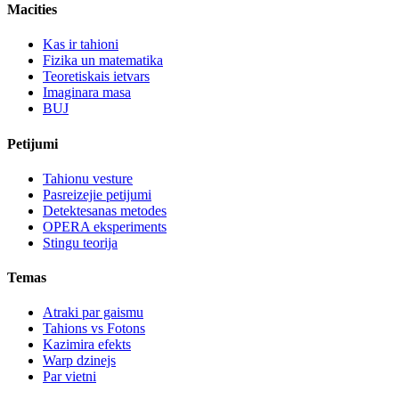
Macities
Kas ir tahioni
Fizika un matematika
Teoretiskais ietvars
Imaginara masa
BUJ
Petijumi
Tahionu vesture
Pasreizejie petijumi
Detektesanas metodes
OPERA eksperiments
Stingu teorija
Temas
Atraki par gaismu
Tahions vs Fotons
Kazimira efekts
Warp dzinejs
Par vietni