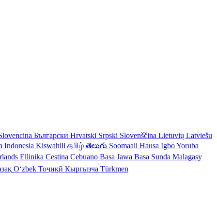
Slovencina
Български
Hrvatski
Srpski
Slovenščina
Lietuvių
Latviešu
a Indonesia
Kiswahili
தமிழ்
తెలుగు
Soomaali
Hausa
Igbo
Yoruba
rlands
Ellinika
Cestina
Cebuano
Basa Jawa
Basa Sunda
Malagasy
азақ
Oʻzbek
Тоҷикӣ
Кыргызча
Türkmen