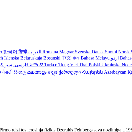
no
한국어
हिन्दी
العربية
Romana
Magyar
Svenska
Dansk
Suomi
Norsk
ch
Islenska
Belaruskaja
Bosanski
中文
বাংলা
Bahasa Melayu
اردو
Bahas
کو
پښتو
فارسی
עברית
አማርኛ
Turkce
Tieng Viet
Thai
Polski
Ukrainska
Nede
ວ
नेपाली
සිංහල
മലയാളം
ಕನ್ನಡ
ქართული
Հայերեն
Azərbaycan
Қ
Pirmo reizi tos ierosinja fizikis Dzeralds Feinbergs sava noziimigaja 196