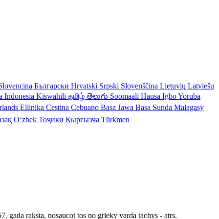
Slovencina
Български
Hrvatski
Srpski
Slovenščina
Lietuvių
Latviešu
a Indonesia
Kiswahili
தமிழ்
తెలుగు
Soomaali
Hausa
Igbo
Yoruba
rlands
Ellinika
Cestina
Cebuano
Basa Jawa
Basa Sunda
Malagasy
азақ
Oʻzbek
Тоҷикӣ
Кыргызча
Türkmen
7. gada raksta, nosaucot tos no grieky varda tachys - atrs.