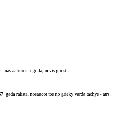
mas aatrums ir grida, nevis griesti.
7. gada raksta, nosaucot tos no grieky varda tachys - atrs.