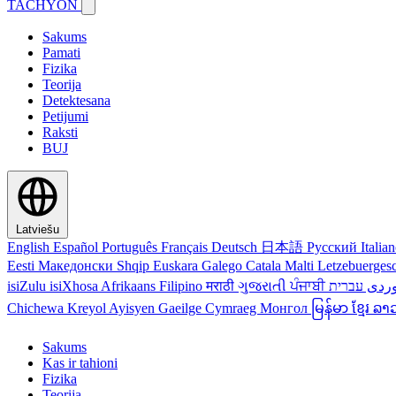
TACHYON
Sakums
Pamati
Fizika
Teorija
Detektesana
Petijumi
Raksti
BUJ
Latviešu
English
Español
Português
Français
Deutsch
日本語
Русский
Italia
Eesti
Македонски
Shqip
Euskara
Galego
Catala
Malti
Letzebuerges
isiZulu
isiXhosa
Afrikaans
Filipino
मराठी
ગુજરાતી
ਪੰਜਾਬੀ
ردی
Chichewa
Kreyol Ayisyen
Gaeilge
Cymraeg
Монгол
မြန်မာ
ខ្មែរ
ລາ
Sakums
Kas ir tahioni
Fizika
Teorija