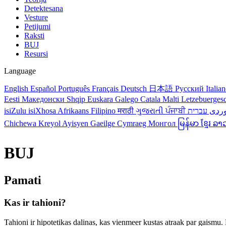
Detektesana
Vesture
Petijumi
Raksti
BUJ
Resursi
Language
English
Español
Português
Français
Deutsch
日本語
Русский
Italia
Eesti
Македонски
Shqip
Euskara
Galego
Catala
Malti
Letzebuerges
isiZulu
isiXhosa
Afrikaans
Filipino
मराठी
ગુજરાતી
ਪੰਜਾਬੀ
ردی
Chichewa
Kreyol Ayisyen
Gaeilge
Cymraeg
Монгол
မြန်မာ
ខ្មែរ
ລາ
BUJ
Pamati
Kas ir tahioni?
Tahioni ir hipotetikas dalinas, kas vienmeer kustas atraak par gaismu. 