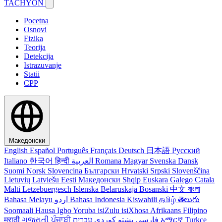
TACHYON
Pocetna
Osnovi
Fizika
Teorija
Detekcija
Istrazuvanje
Statii
CPP
Македонски
English
Español
Português
Français
Deutsch
日本語
Русский
Italiano
한국어
हिन्दी
العربية
Romana
Magyar
Svenska
Dansk
Suomi
Norsk
Slovencina
Български
Hrvatski
Srpski
Slovenščina
Lietuvių
Latviešu
Eesti
Македонски
Shqip
Euskara
Galego
Catala
Malti
Letzebuergesch
Islenska
Belaruskaja
Bosanski
中文
বাংলা
Bahasa Melayu
اردو
Bahasa Indonesia
Kiswahili
தமிழ்
తెలుగు
Soomaali
Hausa
Igbo
Yoruba
isiZulu
isiXhosa
Afrikaans
Filipino
मराठी
ગુજરાતી
ਪੰਜਾਬੀ
کوردی
پښتو
فارسی
עברית
አማርኛ
Turkce