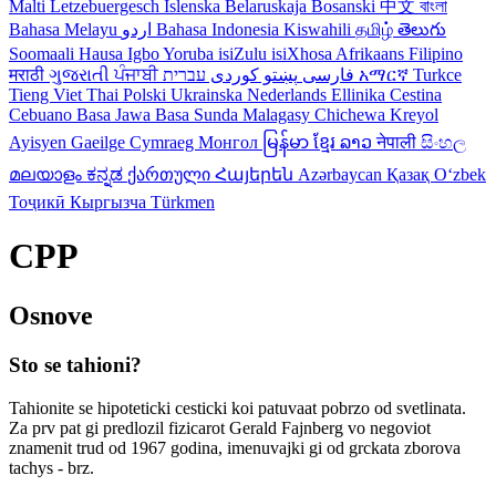
Malti
Letzebuergesch
Islenska
Belaruskaja
Bosanski
中文
বাংলা
Bahasa Melayu
اردو
Bahasa Indonesia
Kiswahili
தமிழ்
తెలుగు
Soomaali
Hausa
Igbo
Yoruba
isiZulu
isiXhosa
Afrikaans
Filipino
मराठी
ગુજરાતી
ਪੰਜਾਬੀ
کوردی
پښتو
فارسی
עברית
አማርኛ
Turkce
Tieng Viet
Thai
Polski
Ukrainska
Nederlands
Ellinika
Cestina
Cebuano
Basa Jawa
Basa Sunda
Malagasy
Chichewa
Kreyol
Ayisyen
Gaeilge
Cymraeg
Монгол
မြန်မာ
ខ្មែរ
ລາວ
नेपाली
සිංහල
മലയാളം
ಕನ್ನಡ
ქართული
Հայերեն
Azərbaycan
Қазақ
Oʻzbek
Тоҷикӣ
Кыргызча
Türkmen
CPP
Osnove
Sto se tahioni?
Tahionite se hipoteticki cesticki koi patuvaat pobrzo od svetlinata.
Za prv pat gi predlozil fizicarot Gerald Fajnberg vo negoviot
znamenit trud od 1967 godina, imenuvajki gi od grckata zborova
tachys - brz.