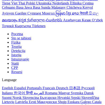
Tieng Viet
Thai
Polski
Ukrainska
Nederlands
Ellinika
Cestina
Cebuano
Basa Jawa
Basa Sunda
Malagasy
Chichewa
Kreyol
Ayisyen
Gaeilge
Cymraeg
Монгол
မြန်မာ
ខ្មែរ
ລາວ
नेपाली
සිංහල
മലയാളം
ಕನ್ನಡ
ქართული
Հայերեն
Azərbaycan
Қазақ
Oʻzbek
Тоҷикӣ
Кыргызча
Türkmen
Pocetna
Sto se tahioni
Fizika
Teorija
Detekcija
Istorija
Istrazuvanje
Statii
CPP
Resursi
Language
English
Español
Português
Français
Deutsch
日本語
Русский
Italiano
한국어
हिन्दी
العربية
Romana
Magyar
Svenska
Dansk
Suomi
Norsk
Slovencina
Български
Hrvatski
Srpski
Slovenščina
Lietuvių
Latviešu
Eesti
Македонски
Shqip
Euskara
Galego
Catala