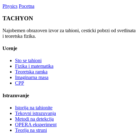
Physics
Pocetna
TACHYON
Najobemen obrazoven izvor za tahioni, cesticki pobrzi od svetlinata
i teoretska fizika.
Ucenje
Sto se tahioni
Fizika i matematika
Teoretska ramka
Imaginarna masa
CPP
Istrazuvanje
Istorija na tahionite
Tekovni istrazuvanja
Metodi na detekcija
OPERA eksperiment
Teorija na struni