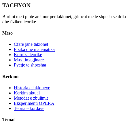
TACHYON
Burimi me i plote arsimor per takionet, grimcat me te shpejta se drita
dhe fiziken teorike.
Meso
Cfare jane takionet
Fizika dhe matematika
Korniza teorike
Masa imagjinare
Pyetje te shpeshta
Kerkimi
Historia e takioneve
Kerkim aktual
Metodat e zbulimit
Eksperimenti OPERA
Teoria e kordave
Temat