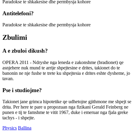
Paradokse te shkakesise dhe permbysja kohore
Antitelefoni?
Paradokse te shkakesise dhe permbysja kohore
Zbulimi
A e zbuloi dikush?
OPERA 2011 - Ndryshe nga leneda e zakonshme (bradionet) qe
asnjehere nuk mund te arrije shpejtesine e drites, takionet do te
banonin ne nje fushe te trete ku shpejtesia e drites eshte dysheme, jo
tavan.
Pse i studiojme?
Takionet jane grimca hipotetike qe udhetojne gjithmone me shpejt se
drita. Per here te pare u propozuan nga fizikani Gerald Feinberg ne
punen e tij te famshme te vitit 1967, duke i emeruar nga fjala greke
tachys - i shpejte.
Physics
Ballina