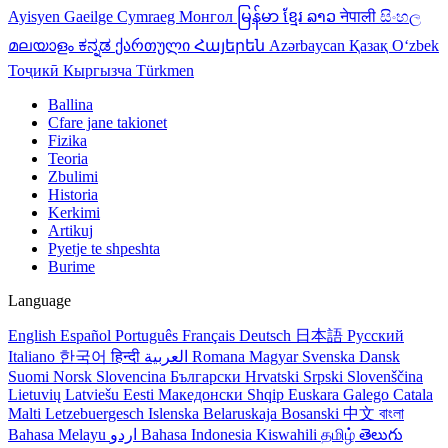
Ayisyen
Gaeilge
Cymraeg
Монгол
မြန်မာ
ខ្មែរ
ລາວ
नेपाली
සිංහල
മലയാളം
ಕನ್ನಡ
ქართული
Հայերեն
Azərbaycan
Қазақ
Oʻzbek
Тоҷикӣ
Кыргызча
Türkmen
Ballina
Cfare jane takionet
Fizika
Teoria
Zbulimi
Historia
Kerkimi
Artikuj
Pyetje te shpeshta
Burime
Language
English
Español
Português
Français
Deutsch
日本語
Русский
Italiano
한국어
हिन्दी
العربية
Romana
Magyar
Svenska
Dansk
Suomi
Norsk
Slovencina
Български
Hrvatski
Srpski
Slovenščina
Lietuvių
Latviešu
Eesti
Македонски
Shqip
Euskara
Galego
Catala
Malti
Letzebuergesch
Islenska
Belaruskaja
Bosanski
中文
বাংলা
Bahasa Melayu
اردو
Bahasa Indonesia
Kiswahili
தமிழ்
తెలుగు