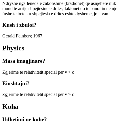
Ndryshe nga leneda e zakonshme (bradionet) qe asnjehere nuk
mund te arrije shpejtesine e drites, takionet do te banonin ne nje
fushe te trete ku shpejtesia e drites eshte dysheme, jo tavan.
Kush i zbuloi?
Gerald Feinberg 1967.
Physics
Masa imagjinare?
Zgjerime te relativitetit special per v > c
Einshtajni?
Zgjerime te relativitetit special per v > c
Koha
Udhetimi ne kohe?