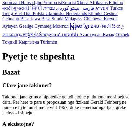
Soomaali
Hausa
Igbo
Yoruba
isiZulu
isiXhosa
Afrikaans
Filipino
मराठी
ગુજરાતી
ਪੰਜਾਬੀ
کوردی
پښتو
فارسی
עברית
አማርኛ
Turkce
Tieng Viet
Thai
Polski
Ukrainska
Nederlands
Ellinika
Cestina
Cebuano
Basa Jawa
Basa Sunda
Malagasy
Chichewa
Kreyol
Ayisyen
Gaeilge
Cymraeg
Монгол
မြန်မာ
ខ្មែរ
ລາວ
नेपाली
සිංහල
മലയാളം
ಕನ್ನಡ
ქართული
Հայերեն
Azərbaycan
Қазақ
Oʻzbek
Тоҷикӣ
Кыргызча
Türkmen
Pyetje te shpeshta
Bazat
Cfare jane takionet?
Takionet jane grimca hipotetike qe udhetojne gjithmone me shpejt se
drita. Per here te pare u propozuan nga fizikani Gerald Feinberg ne
punen e tij te famshme te vitit 1967, duke i emeruar nga fjala greke
tachys - i shpejte.
A ekzistojne?