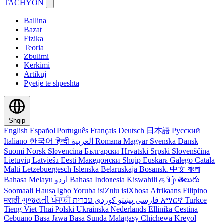
TACHYON
Ballina
Bazat
Fizika
Teoria
Zbulimi
Kerkimi
Artikuj
Pyetje te shpeshta
Shqip
English
Español
Português
Français
Deutsch
日本語
Русский
Italiano
한국어
हिन्दी
العربية
Romana
Magyar
Svenska
Dansk
Suomi
Norsk
Slovencina
Български
Hrvatski
Srpski
Slovenščina
Lietuvių
Latviešu
Eesti
Македонски
Shqip
Euskara
Galego
Catala
Malti
Letzebuergesch
Islenska
Belaruskaja
Bosanski
中文
বাংলা
Bahasa Melayu
اردو
Bahasa Indonesia
Kiswahili
தமிழ்
తెలుగు
Soomaali
Hausa
Igbo
Yoruba
isiZulu
isiXhosa
Afrikaans
Filipino
मराठी
ગુજરાતી
ਪੰਜਾਬੀ
کوردی
پښتو
فارسی
עברית
አማርኛ
Turkce
Tieng Viet
Thai
Polski
Ukrainska
Nederlands
Ellinika
Cestina
Cebuano
Basa Jawa
Basa Sunda
Malagasy
Chichewa
Kreyol