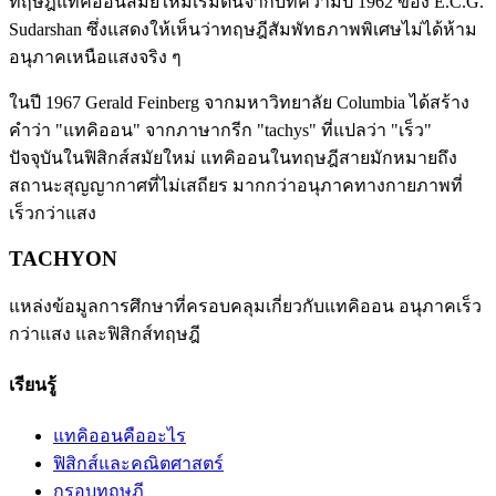
ทฤษฎีแทคิออนสมัยใหม่เริ่มต้นจากบทความปี 1962 ของ E.C.G.
Sudarshan ซึ่งแสดงให้เห็นว่าทฤษฎีสัมพัทธภาพพิเศษไม่ได้ห้าม
อนุภาคเหนือแสงจริง ๆ
ในปี 1967 Gerald Feinberg จากมหาวิทยาลัย Columbia ได้สร้าง
คำว่า "แทคิออน" จากภาษากรีก "tachys" ที่แปลว่า "เร็ว"
ปัจจุบันในฟิสิกส์สมัยใหม่ แทคิออนในทฤษฎีสายมักหมายถึง
สถานะสุญญากาศที่ไม่เสถียร มากกว่าอนุภาคทางกายภาพที่
เร็วกว่าแสง
TACHYON
แหล่งข้อมูลการศึกษาที่ครอบคลุมเกี่ยวกับแทคิออน อนุภาคเร็ว
กว่าแสง และฟิสิกส์ทฤษฎี
เรียนรู้
แทคิออนคืออะไร
ฟิสิกส์และคณิตศาสตร์
กรอบทฤษฎี