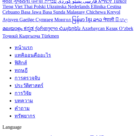
मराठी
ગુજરાતી
ਪੰਜਾਬੀ
کوردی
پښتو
فارسی
עברית
አማርኛ
Turkce
Tieng Viet
Thai
Polski
Ukrainska
Nederlands
Ellinika
Cestina
Cebuano
Basa Jawa
Basa Sunda
Malagasy
Chichewa
Kreyol
Ayisyen
Gaeilge
Cymraeg
Монгол
မြန်မာ
ខ្មែរ
ລາວ
नेपाली
සිංහල
മലയാളം
ಕನ್ನಡ
ქართული
Հայերեն
Azərbaycan
Қазақ
Oʻzbek
Тоҷикӣ
Кыргызча
Türkmen
หน้าแรก
แทคิออนคืออะไร
ฟิสิกส์
ทฤษฎี
การตรวจจับ
ประวัติศาสตร์
การวิจัย
บทความ
คำถาม
ทรัพยากร
Language