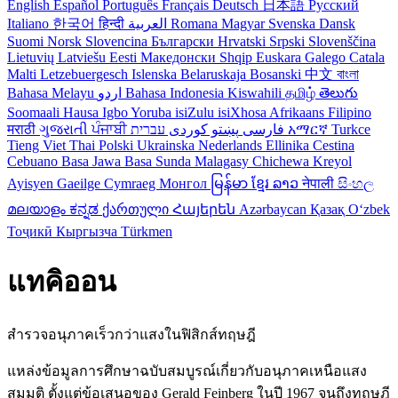
English
Español
Português
Français
Deutsch
日本語
Русский
Italiano
한국어
हिन्दी
العربية
Romana
Magyar
Svenska
Dansk
Suomi
Norsk
Slovencina
Български
Hrvatski
Srpski
Slovenščina
Lietuvių
Latviešu
Eesti
Македонски
Shqip
Euskara
Galego
Catala
Malti
Letzebuergesch
Islenska
Belaruskaja
Bosanski
中文
বাংলা
Bahasa Melayu
اردو
Bahasa Indonesia
Kiswahili
தமிழ்
తెలుగు
Soomaali
Hausa
Igbo
Yoruba
isiZulu
isiXhosa
Afrikaans
Filipino
मराठी
ગુજરાતી
ਪੰਜਾਬੀ
کوردی
پښتو
فارسی
עברית
አማርኛ
Turkce
Tieng Viet
Thai
Polski
Ukrainska
Nederlands
Ellinika
Cestina
Cebuano
Basa Jawa
Basa Sunda
Malagasy
Chichewa
Kreyol
Ayisyen
Gaeilge
Cymraeg
Монгол
မြန်မာ
ខ្មែរ
ລາວ
नेपाली
සිංහල
മലയാളം
ಕನ್ನಡ
ქართული
Հայերեն
Azərbaycan
Қазақ
Oʻzbek
Тоҷикӣ
Кыргызча
Türkmen
แทคิออน
สำรวจอนุภาคเร็วกว่าแสงในฟิสิกส์ทฤษฎี
แหล่งข้อมูลการศึกษาฉบับสมบูรณ์เกี่ยวกับอนุภาคเหนือแสง
สมมติ ตั้งแต่ข้อเสนอของ Gerald Feinberg ในปี 1967 จนถึงทฤษฎี