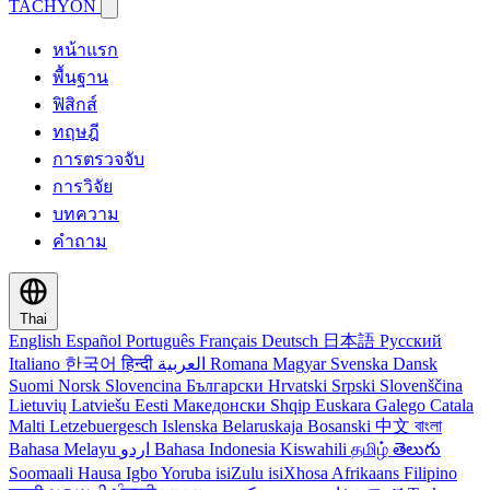
TACHYON
หน้าแรก
พื้นฐาน
ฟิสิกส์
ทฤษฎี
การตรวจจับ
การวิจัย
บทความ
คำถาม
Thai
English
Español
Português
Français
Deutsch
日本語
Русский
Italiano
한국어
हिन्दी
العربية
Romana
Magyar
Svenska
Dansk
Suomi
Norsk
Slovencina
Български
Hrvatski
Srpski
Slovenščina
Lietuvių
Latviešu
Eesti
Македонски
Shqip
Euskara
Galego
Catala
Malti
Letzebuergesch
Islenska
Belaruskaja
Bosanski
中文
বাংলা
Bahasa Melayu
اردو
Bahasa Indonesia
Kiswahili
தமிழ்
తెలుగు
Soomaali
Hausa
Igbo
Yoruba
isiZulu
isiXhosa
Afrikaans
Filipino