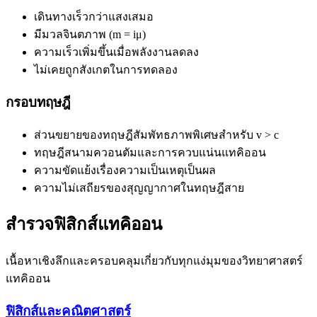
เดินทางเร็วกว่าแสงเสมอ
มีมวลจินตภาพ (m = iμ)
ความเร็วเพิ่มขึ้นเมื่อพลังงานลดลง
ไม่เคยถูกสังเกตในการทดลอง
กรอบทฤษฎี
ส่วนขยายของทฤษฎีสัมพัทธภาพพิเศษสำหรับ v > c
ทฤษฎีสนามควอนตัมและการควบแน่นแทคิออน
ความขัดแย้งเรื่องความเป็นเหตุเป็นผล
ความไม่เสถียรของสุญญากาศในทฤษฎีสาย
สำรวจฟิสิกส์แทคิออน
เนื้อหาเชิงลึกและครอบคลุมเกี่ยวกับทุกแง่มุมของวิทยาศาสตร์
แทคิออน
ฟิสิกส์และคณิตศาสตร์