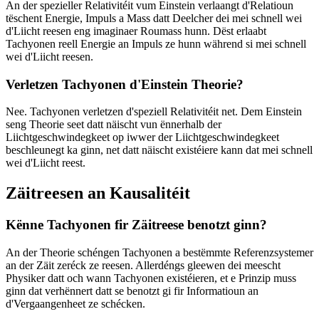
An der spezieller Relativitéit vum Einstein verlaangt d'Relatioun
tëschent Energie, Impuls a Mass datt Deelcher dei mei schnell wei
d'Liicht reesen eng imaginaer Roumass hunn. Dëst erlaabt
Tachyonen reell Energie an Impuls ze hunn während si mei schnell
wei d'Liicht reesen.
Verletzen Tachyonen d'Einstein Theorie?
Nee. Tachyonen verletzen d'speziell Relativitéit net. Dem Einstein
seng Theorie seet datt näischt vun ënnerhalb der
Liichtgeschwindegkeet op iwwer der Liichtgeschwindegkeet
beschleunegt ka ginn, net datt näischt existéiere kann dat mei schnell
wei d'Liicht reest.
Zäitreesen an Kausalitéit
Kënne Tachyonen fir Zäitreese benotzt ginn?
An der Theorie schéngen Tachyonen a bestëmmte Referenzsystemer
an der Zäit zeréck ze reesen. Allerdéngs gleewen dei meescht
Physiker datt och wann Tachyonen existéieren, et e Prinzip muss
ginn dat verhënnert datt se benotzt gi fir Informatioun an
d'Vergaangenheet ze schécken.