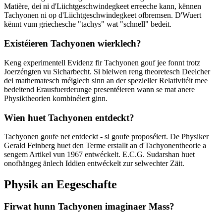
Matière, dei ni d'Liichtgeschwindegkeet erreeche kann, kënnen
Tachyonen ni op d'Liichtgeschwindegkeet ofbremsen. D'Wuert
kënnt vum griechesche "tachys" wat "schnell" bedeit.
Existéieren Tachyonen wierklech?
Keng experimentell Evidenz fir Tachyonen gouf jee fonnt trotz
Joerzéngten vu Sicharbecht. Si bleiwen reng theoretesch Deelcher
dei mathematesch méiglech sinn an der spezieller Relativitéit mee
bedeitend Erausfuerderunge presentéieren wann se mat anere
Physiktheorien kombinéiert ginn.
Wien huet Tachyonen entdeckt?
Tachyonen goufe net entdeckt - si goufe proposéiert. De Physiker
Gerald Feinberg huet den Terme erstallt an d'Tachyonentheorie a
sengem Artikel vun 1967 entwéckelt. E.C.G. Sudarshan huet
onofhängeg änlech Iddien entwéckelt zur selwechter Zäit.
Physik an Eegeschafte
Firwat hunn Tachyonen imaginaer Mass?