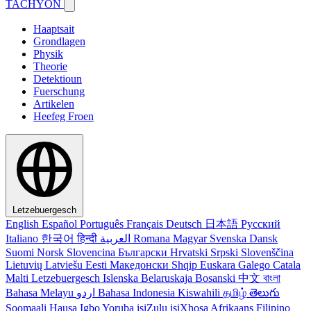
TACHYON
Haaptsait
Grondlagen
Physik
Theorie
Detektioun
Fuerschung
Artikelen
Heefeg Froen
Letzebuergesch
English
Español
Português
Français
Deutsch
日本語
Русский
Italiano
한국어
हिन्दी
العربية
Romana
Magyar
Svenska
Dansk
Suomi
Norsk
Slovencina
Български
Hrvatski
Srpski
Slovenščina
Lietuvių
Latviešu
Eesti
Македонски
Shqip
Euskara
Galego
Catala
Malti
Letzebuergesch
Islenska
Belaruskaja
Bosanski
中文
বাংলা
Bahasa Melayu
اردو
Bahasa Indonesia
Kiswahili
தமிழ்
తెలుగు
Soomaali
Hausa
Igbo
Yoruba
isiZulu
isiXhosa
Afrikaans
Filipino