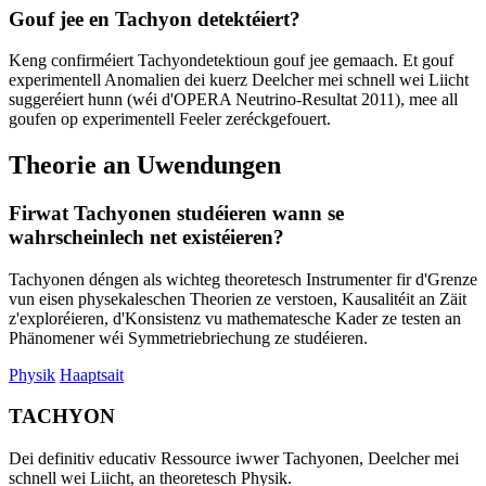
Gouf jee en Tachyon detektéiert?
Keng confirméiert Tachyondetektioun gouf jee gemaach. Et gouf
experimentell Anomalien dei kuerz Deelcher mei schnell wei Liicht
suggeréiert hunn (wéi d'OPERA Neutrino-Resultat 2011), mee all
goufen op experimentell Feeler zeréckgefouert.
Theorie an Uwendungen
Firwat Tachyonen studéieren wann se
wahrscheinlech net existéieren?
Tachyonen déngen als wichteg theoretesch Instrumenter fir d'Grenze
vun eisen physekaleschen Theorien ze verstoen, Kausalitéit an Zäit
z'exploréieren, d'Konsistenz vu mathematesche Kader ze testen an
Phänomener wéi Symmetriebriechung ze studéieren.
Physik
Haaptsait
TACHYON
Dei definitiv educativ Ressource iwwer Tachyonen, Deelcher mei
schnell wei Liicht, an theoretesch Physik.