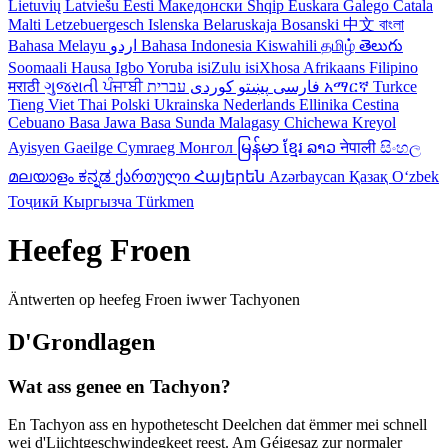
Lietuvių
Latviešu
Eesti
Македонски
Shqip
Euskara
Galego
Catala
Malti
Letzebuergesch
Islenska
Belaruskaja
Bosanski
中文
বাংলা
Bahasa Melayu
اردو
Bahasa Indonesia
Kiswahili
தமிழ்
తెలుగు
Soomaali
Hausa
Igbo
Yoruba
isiZulu
isiXhosa
Afrikaans
Filipino
मराठी
ગુજરાતી
ਪੰਜਾਬੀ
کوردی
پښتو
فارسی
עברית
አማርኛ
Turkce
Tieng Viet
Thai
Polski
Ukrainska
Nederlands
Ellinika
Cestina
Cebuano
Basa Jawa
Basa Sunda
Malagasy
Chichewa
Kreyol
Ayisyen
Gaeilge
Cymraeg
Монгол
မြန်မာ
ខ្មែរ
ລາວ
नेपाली
සිංහල
മലയാളം
ಕನ್ನಡ
ქართული
Հայերեն
Azərbaycan
Қазақ
Oʻzbek
Тоҷикӣ
Кыргызча
Türkmen
Heefeg Froen
Äntwerten op heefeg Froen iwwer Tachyonen
D'Grondlagen
Wat ass genee en Tachyon?
En Tachyon ass en hypothetescht Deelchen dat ëmmer mei schnell
wei d'Liichtgeschwindegkeet reest. Am Géigesaz zur normaler