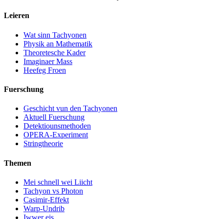
Leieren
Wat sinn Tachyonen
Physik an Mathematik
Theoretesche Kader
Imaginaer Mass
Heefeg Froen
Fuerschung
Geschicht vun den Tachyonen
Aktuell Fuerschung
Detektiounsmethoden
OPERA-Experiment
Stringtheorie
Themen
Mei schnell wei Liicht
Tachyon vs Photon
Casimir-Effekt
Warp-Undrib
Iwwer eis