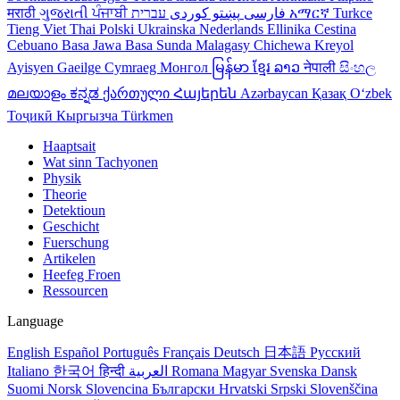
मराठी
ગુજરાતી
ਪੰਜਾਬੀ
کوردی
پښتو
فارسی
עברית
አማርኛ
Turkce
Tieng Viet
Thai
Polski
Ukrainska
Nederlands
Ellinika
Cestina
Cebuano
Basa Jawa
Basa Sunda
Malagasy
Chichewa
Kreyol
Ayisyen
Gaeilge
Cymraeg
Монгол
မြန်မာ
ខ្មែរ
ລາວ
नेपाली
සිංහල
മലയാളം
ಕನ್ನಡ
ქართული
Հայերեն
Azərbaycan
Қазақ
Oʻzbek
Тоҷикӣ
Кыргызча
Türkmen
Haaptsait
Wat sinn Tachyonen
Physik
Theorie
Detektioun
Geschicht
Fuerschung
Artikelen
Heefeg Froen
Ressourcen
Language
English
Español
Português
Français
Deutsch
日本語
Русский
Italiano
한국어
हिन्दी
العربية
Romana
Magyar
Svenska
Dansk
Suomi
Norsk
Slovencina
Български
Hrvatski
Srpski
Slovenščina