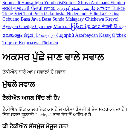
Soomaali
Hausa
Igbo
Yoruba
isiZulu
isiXhosa
Afrikaans
Filipino
मराठी
ગુજરાતી
ਪੰਜਾਬੀ
کوردی
پښتو
فارسی
עברית
አማርኛ
Turkce
Tieng Viet
Thai
Polski
Ukrainska
Nederlands
Ellinika
Cestina
Cebuano
Basa Jawa
Basa Sunda
Malagasy
Chichewa
Kreyol
Ayisyen
Gaeilge
Cymraeg
Монгол
မြန်မာ
ខ្មែរ
ລາວ
नेपाली
සිංහල
മലയാളം
ಕನ್ನಡ
ქართული
Հայերեն
Azərbaycan
Қазақ
Oʻzbek
Тоҷикӣ
Кыргызча
Türkmen
ਅਕਸਰ ਪੁੱਛੇ ਜਾਣ ਵਾਲੇ ਸਵਾਲ
ਟੈਕੀਔਨ ਬਾਰੇ ਆਮ ਸਵਾਲਾਂ ਦੇ ਜਵਾਬ
ਮੁੱਢਲੇ ਸਵਾਲ
ਟੈਕੀਔਨ ਅਸਲ ਵਿੱਚ ਕੀ ਹੈ?
ਟੈਕੀਔਨ ਇੱਕ ਕਾਲਪਨਿਕ ਕਣ ਹੈ ਜੋ ਹਮੇਸ਼ਾ ਰੌਸ਼ਨੀ ਤੋਂ ਤੇਜ਼ ਸਫ਼ਰ ਕਰਦਾ ਹੈ।
ਇਹ ਸ਼ਬਦ ਯੂਨਾਨੀ "tachys" ਭਾਵ ਤੇਜ਼ ਤੋਂ ਆਇਆ ਹੈ।
ਕੀ ਟੈਕੀਔਨ ਸੱਚਮੁੱਚ ਮੌਜੂਦ ਹਨ?