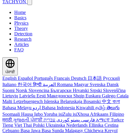
TACHYON
Home
Basics
Physics
Theory
Detection
Research
Articles
FAQ
ਪੰਜਾਬੀ
English
Español
Português
Français
Deutsch
日本語
Русский
Italiano
한국어
हिन्दी
العربية
Romana
Magyar
Svenska
Dansk
Suomi
Norsk
Slovencina
Български
Hrvatski
Srpski
Slovenščina
Lietuvių
Latviešu
Eesti
Македонски
Shqip
Euskara
Galego
Catala
Malti
Letzebuergesch
Islenska
Belaruskaja
Bosanski
中文
বাংলা
Bahasa Melayu
اردو
Bahasa Indonesia
Kiswahili
தமிழ்
తెలుగు
Soomaali
Hausa
Igbo
Yoruba
isiZulu
isiXhosa
Afrikaans
Filipino
मराठी
ગુજરાતી
ਪੰਜਾਬੀ
کوردی
پښتو
فارسی
עברית
አማርኛ
Turkce
Tieng Viet
Thai
Polski
Ukrainska
Nederlands
Ellinika
Cestina
Cebuano
Basa Jawa
Basa Sunda
Malagasy
Chichewa
Kreyol