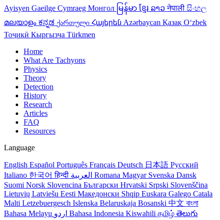
Ayisyen
Gaeilge
Cymraeg
Монгол
မြန်မာ
ខ្មែរ
ລາວ
नेपाली
සිංහල
മലയാളം
ಕನ್ನಡ
ქართული
Հայերեն
Azərbaycan
Қазақ
Oʻzbek
Тоҷикӣ
Кыргызча
Türkmen
Home
What Are Tachyons
Physics
Theory
Detection
History
Research
Articles
FAQ
Resources
Language
English
Español
Português
Français
Deutsch
日本語
Русский
Italiano
한국어
हिन्दी
العربية
Romana
Magyar
Svenska
Dansk
Suomi
Norsk
Slovencina
Български
Hrvatski
Srpski
Slovenščina
Lietuvių
Latviešu
Eesti
Македонски
Shqip
Euskara
Galego
Catala
Malti
Letzebuergesch
Islenska
Belaruskaja
Bosanski
中文
বাংলা
Bahasa Melayu
اردو
Bahasa Indonesia
Kiswahili
தமிழ்
తెలుగు