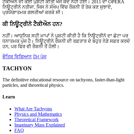
ਟੈਕੀਔਨ ਦੀ ਕੋਈ ਪੁਸ਼ਟੀ ਕੀਤੀ ਖੋਜ ਕਦੇ ਨਹੀਂ ਹੋਈ। 2011 ਦਾ OPERA
ਨਿਊਟ੍ਰੀਨੋ ਨਤੀਜਾ, ਜਿਸ ਨੇ ਸੰਖੇਪ ਵਿੱਚ ਰੌਸ਼ਨੀ ਤੋਂ ਤੇਜ਼ ਕਣ ਸੁਝਾਏ,
ਪ੍ਰਯੋਗਾਤਮਕ ਗਲਤੀਆਂ ਕਰਕੇ ਸੀ।
ਕੀ ਨਿਊਟ੍ਰੀਨੋ ਟੈਕੀਔਨ ਹਨ?
ਨਹੀਂ। ਆਧੁਨਿਕ ਸਹੀ ਮਾਪਾਂ ਨੇ ਪੁਸ਼ਟੀ ਕੀਤੀ ਹੈ ਕਿ ਨਿਊਟ੍ਰੀਨੋ ਦਾ ਛੋਟਾ ਪਰ
ਧਨਾਤਮਕ ਪੁੰਜ ਹੈ। ਨਿਊਟ੍ਰੀਨੋ ਰੌਸ਼ਨੀ ਦੀ ਰਫ਼ਤਾਰ ਦੇ ਬਹੁਤ ਨੇੜੇ ਸਫ਼ਰ ਕਰਦੇ
ਹਨ, ਪਰ ਫਿਰ ਵੀ ਰੌਸ਼ਨੀ ਤੋਂ ਹੌਲੀ।
ਭੌਤਿਕ ਵਿਗਿਆਨ
ਹੋਮ ਪੇਜ
TACHYON
The definitive educational resource on tachyons, faster-than-light
particles, and theoretical physics.
Learn
What Are Tachyons
Physics and Mathematics
Theoretical Framework
Imaginary Mass Explained
FAQ