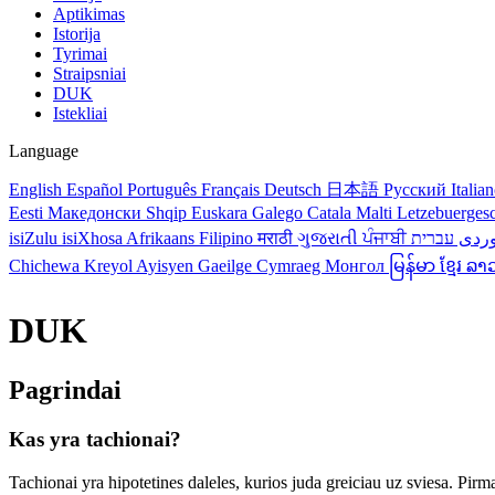
Aptikimas
Istorija
Tyrimai
Straipsniai
DUK
Istekliai
Language
English
Español
Português
Français
Deutsch
日本語
Русский
Italia
Eesti
Македонски
Shqip
Euskara
Galego
Catala
Malti
Letzebuerges
isiZulu
isiXhosa
Afrikaans
Filipino
मराठी
ગુજરાતી
ਪੰਜਾਬੀ
ردی
Chichewa
Kreyol Ayisyen
Gaeilge
Cymraeg
Монгол
မြန်မာ
ខ្មែរ
ລາ
DUK
Pagrindai
Kas yra tachionai?
Tachionai yra hipotetines daleles, kurios juda greiciau uz sviesa. Pir