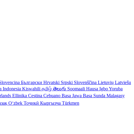
Slovencina
Български
Hrvatski
Srpski
Slovenščina
Lietuvių
Latviešu
a Indonesia
Kiswahili
தமிழ்
తెలుగు
Soomaali
Hausa
Igbo
Yoruba
rlands
Ellinika
Cestina
Cebuano
Basa Jawa
Basa Sunda
Malagasy
азақ
Oʻzbek
Тоҷикӣ
Кыргызча
Türkmen