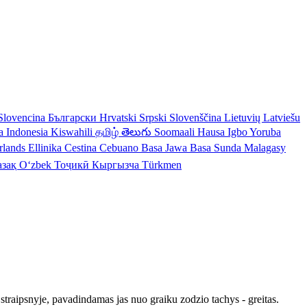
Slovencina
Български
Hrvatski
Srpski
Slovenščina
Lietuvių
Latviešu
a Indonesia
Kiswahili
தமிழ்
తెలుగు
Soomaali
Hausa
Igbo
Yoruba
rlands
Ellinika
Cestina
Cebuano
Basa Jawa
Basa Sunda
Malagasy
азақ
Oʻzbek
Тоҷикӣ
Кыргызча
Türkmen
 straipsnyje, pavadindamas jas nuo graiku zodzio tachys - greitas.