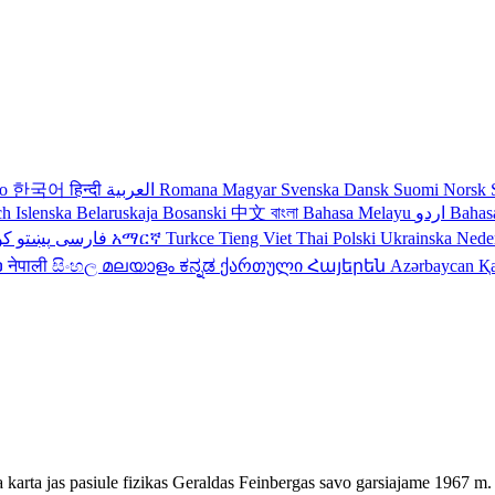
no
한국어
हिन्दी
العربية
Romana
Magyar
Svenska
Dansk
Suomi
Norsk
ch
Islenska
Belaruskaja
Bosanski
中文
বাংলা
Bahasa Melayu
اردو
Bahas
کو
پښتو
فارسی
עברית
አማርኛ
Turkce
Tieng Viet
Thai
Polski
Ukrainska
Nede
ວ
नेपाली
සිංහල
മലയാളം
ಕನ್ನಡ
ქართული
Հայերեն
Azərbaycan
Қ
ma karta jas pasiule fizikas Geraldas Feinbergas savo garsiajame 1967 m.