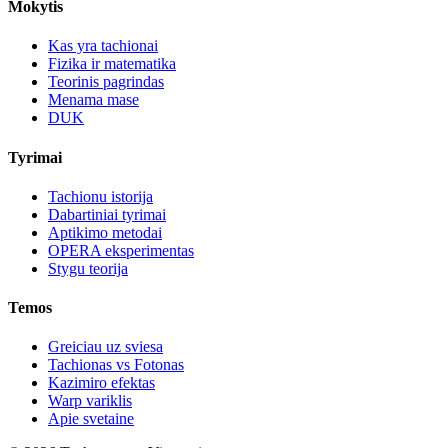
Mokytis
Kas yra tachionai
Fizika ir matematika
Teorinis pagrindas
Menama mase
DUK
Tyrimai
Tachionu istorija
Dabartiniai tyrimai
Aptikimo metodai
OPERA eksperimentas
Stygu teorija
Temos
Greiciau uz sviesa
Tachionas vs Fotonas
Kazimiro efektas
Warp variklis
Apie svetaine