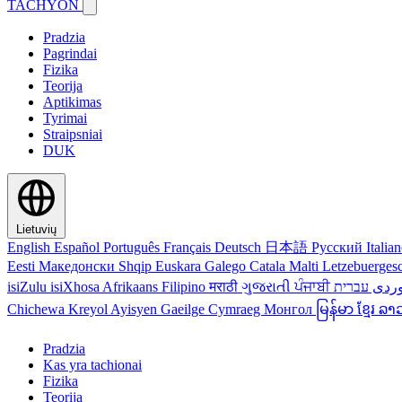
TACHYON
Pradzia
Pagrindai
Fizika
Teorija
Aptikimas
Tyrimai
Straipsniai
DUK
Lietuvių
English
Español
Português
Français
Deutsch
日本語
Русский
Italia
Eesti
Македонски
Shqip
Euskara
Galego
Catala
Malti
Letzebuerges
isiZulu
isiXhosa
Afrikaans
Filipino
मराठी
ગુજરાતી
ਪੰਜਾਬੀ
ردی
Chichewa
Kreyol Ayisyen
Gaeilge
Cymraeg
Монгол
မြန်မာ
ខ្មែរ
ລາ
Pradzia
Kas yra tachionai
Fizika
Teorija