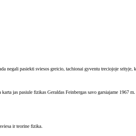
 negali pasiekti sviesos greicio, tachionai gyventu treciojoje srityje, ku
ma karta jas pasiule fizikas Geraldas Feinbergas savo garsiajame 1967 m.
viesa ir teorine fizika.