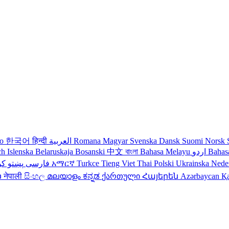
no
한국어
हिन्दी
العربية
Romana
Magyar
Svenska
Dansk
Suomi
Norsk
ch
Islenska
Belaruskaja
Bosanski
中文
বাংলা
Bahasa Melayu
اردو
Bahas
کو
پښتو
فارسی
עברית
አማርኛ
Turkce
Tieng Viet
Thai
Polski
Ukrainska
Nede
ວ
नेपाली
සිංහල
മലയാളം
ಕನ್ನಡ
ქართული
Հայերեն
Azərbaycan
Қ