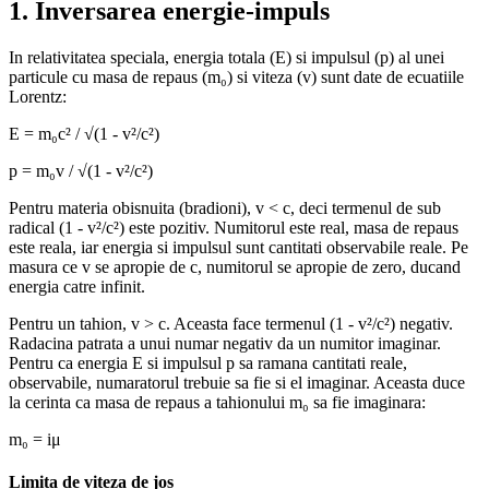
1. Inversarea energie-impuls
In relativitatea speciala, energia totala (E) si impulsul (p) al unei
particule cu masa de repaus (m₀) si viteza (v) sunt date de ecuatiile
Lorentz:
E = m₀c² / √(1 - v²/c²)
p = m₀v / √(1 - v²/c²)
Pentru materia obisnuita (bradioni), v < c, deci termenul de sub
radical (1 - v²/c²) este pozitiv. Numitorul este real, masa de repaus
este reala, iar energia si impulsul sunt cantitati observabile reale. Pe
masura ce v se apropie de c, numitorul se apropie de zero, ducand
energia catre infinit.
Pentru un tahion, v > c. Aceasta face termenul (1 - v²/c²) negativ.
Radacina patrata a unui numar negativ da un numitor imaginar.
Pentru ca energia E si impulsul p sa ramana cantitati reale,
observabile, numaratorul trebuie sa fie si el imaginar. Aceasta duce
la cerinta ca masa de repaus a tahionului m₀ sa fie imaginara:
m₀ = iμ
Limita de viteza de jos