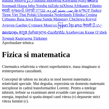
Bahasa Melayu
اردو
Bahasa Indonesia
Kiswahili
தமிழ்
తెలుగు
Soomaali
Hausa
Igbo
Yoruba
isiZulu
isiXhosa
Afrikaans
Filipino
मराठी
ગુજરાતી
ਪੰਜਾਬੀ
کوردی
پښتو
فارسی
עברית
አማርኛ
Turkce
Tieng Viet
Thai
Polski
Ukrainska
Nederlands
Ellinika
Cestina
Cebuano
Basa Jawa
Basa Sunda
Malagasy
Chichewa
Kreyol
Ayisyen
Gaeilge
Cymraeg
Монгол
မြန်မာ
ខ្មែរ
ລາວ
नेपाली
සිංහල
മലയാളം
ಕನ್ನಡ
ქართული
Հայերեն
Azərbaycan
Қазақ
Oʻzbek
Тоҷикӣ
Кыргызча
Türkmen
Aprofundare tehnica
Fizica si matematica
Cinematica relativista a vitezei superluminice, masa imaginara si
reinterpretarea cauzalitatii.
Conceptul de tahion nu incalca in mod inerent matematica
relativitatii speciale. Mai degraba, reprezinta un domeniu matematic
neexplorat in cadrul transformarilor Lorentz. Pentru a intelege
tahionii, trebuie sa examinam atent ecuatiile care guverneaza
energia, impulsul si spatiu-timpul cand viteza (v) depaseste strict
viteza luminii (c).