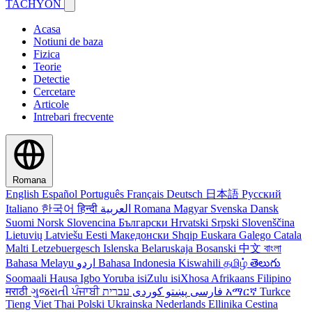
TACHYON
Acasa
Notiuni de baza
Fizica
Teorie
Detectie
Cercetare
Articole
Intrebari frecvente
Romana
English
Español
Português
Français
Deutsch
日本語
Русский
Italiano
한국어
हिन्दी
العربية
Romana
Magyar
Svenska
Dansk
Suomi
Norsk
Slovencina
Български
Hrvatski
Srpski
Slovenščina
Lietuvių
Latviešu
Eesti
Македонски
Shqip
Euskara
Galego
Catala
Malti
Letzebuergesch
Islenska
Belaruskaja
Bosanski
中文
বাংলা
Bahasa Melayu
اردو
Bahasa Indonesia
Kiswahili
தமிழ்
తెలుగు
Soomaali
Hausa
Igbo
Yoruba
isiZulu
isiXhosa
Afrikaans
Filipino
मराठी
ગુજરાતી
ਪੰਜਾਬੀ
کوردی
پښتو
فارسی
עברית
አማርኛ
Turkce
Tieng Viet
Thai
Polski
Ukrainska
Nederlands
Ellinika
Cestina