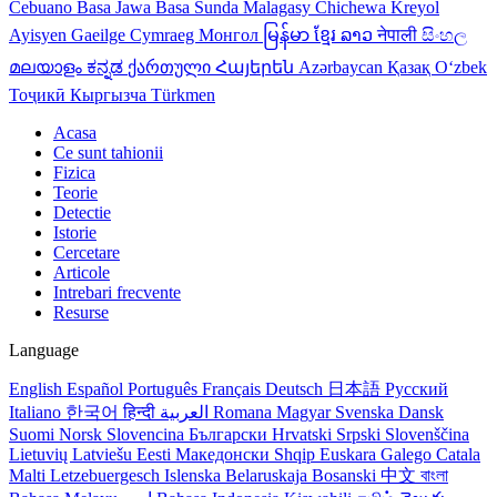
Cebuano
Basa Jawa
Basa Sunda
Malagasy
Chichewa
Kreyol
Ayisyen
Gaeilge
Cymraeg
Монгол
မြန်မာ
ខ្មែរ
ລາວ
नेपाली
සිංහල
മലയാളം
ಕನ್ನಡ
ქართული
Հայերեն
Azərbaycan
Қазақ
Oʻzbek
Тоҷикӣ
Кыргызча
Türkmen
Acasa
Ce sunt tahionii
Fizica
Teorie
Detectie
Istorie
Cercetare
Articole
Intrebari frecvente
Resurse
Language
English
Español
Português
Français
Deutsch
日本語
Русский
Italiano
한국어
हिन्दी
العربية
Romana
Magyar
Svenska
Dansk
Suomi
Norsk
Slovencina
Български
Hrvatski
Srpski
Slovenščina
Lietuvių
Latviešu
Eesti
Македонски
Shqip
Euskara
Galego
Catala
Malti
Letzebuergesch
Islenska
Belaruskaja
Bosanski
中文
বাংলা