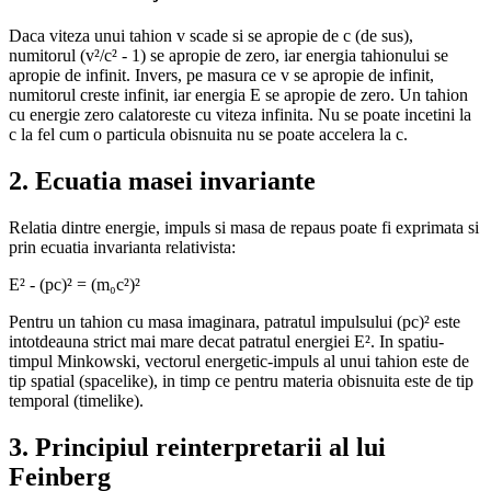
Daca viteza unui tahion v scade si se apropie de c (de sus),
numitorul (v²/c² - 1) se apropie de zero, iar energia tahionului se
apropie de infinit. Invers, pe masura ce v se apropie de infinit,
numitorul creste infinit, iar energia E se apropie de zero. Un tahion
cu energie zero calatoreste cu viteza infinita. Nu se poate incetini la
c la fel cum o particula obisnuita nu se poate accelera la c.
2. Ecuatia masei invariante
Relatia dintre energie, impuls si masa de repaus poate fi exprimata si
prin ecuatia invarianta relativista:
E² - (pc)² = (m₀c²)²
Pentru un tahion cu masa imaginara, patratul impulsului (pc)² este
intotdeauna strict mai mare decat patratul energiei E². In spatiu-
timpul Minkowski, vectorul energetic-impuls al unui tahion este de
tip spatial (spacelike), in timp ce pentru materia obisnuita este de tip
temporal (timelike).
3. Principiul reinterpretarii al lui
Feinberg