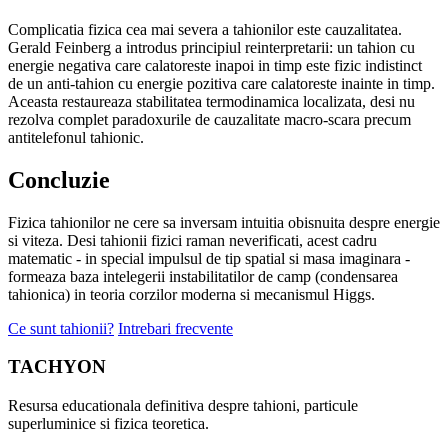
Complicatia fizica cea mai severa a tahionilor este cauzalitatea.
Gerald Feinberg a introdus principiul reinterpretarii: un tahion cu
energie negativa care calatoreste inapoi in timp este fizic indistinct
de un anti-tahion cu energie pozitiva care calatoreste inainte in timp.
Aceasta restaureaza stabilitatea termodinamica localizata, desi nu
rezolva complet paradoxurile de cauzalitate macro-scara precum
antitelefonul tahionic.
Concluzie
Fizica tahionilor ne cere sa inversam intuitia obisnuita despre energie
si viteza. Desi tahionii fizici raman neverificati, acest cadru
matematic - in special impulsul de tip spatial si masa imaginara -
formeaza baza intelegerii instabilitatilor de camp (condensarea
tahionica) in teoria corzilor moderna si mecanismul Higgs.
Ce sunt tahionii?
Intrebari frecvente
TACHYON
Resursa educationala definitiva despre tahioni, particule
superluminice si fizica teoretica.