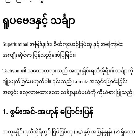
ရူပဗေဒနှင့် သင်္ချာ
Superluminal အမြန်နှုန်း၊ စိတ်ကူးယဉ်ဒြပ်ထု နှင့် အကြောင်း
အကျိုးဆိုင်ရာ ပြန်လည်ဖော်ပြခြင်း။
Tachyon ၏ သဘောတရားသည် အထူးနှိုင်းရသီအိုရီ၏ သင်္ချာကို
ချိုးဖျက်ခြင်းမဟုတ်ပါ။ ၎င်းသည် Lorentz အသွင်ပြောင်းခြင်း
အတွင်း လေ့လာမထားသော သင်္ချာနယ်ပယ်ကို ကိုယ်စားပြုသည်။
1. စွမ်းအင်-အဟုန် ပြောင်းပြန်
အထူးနှိုင်းရသီအိုရီတွင် ငြိမ်ဒြပ်ထု (m₀) နှင့် အမြန်နှုန်း (v) ရှိသော