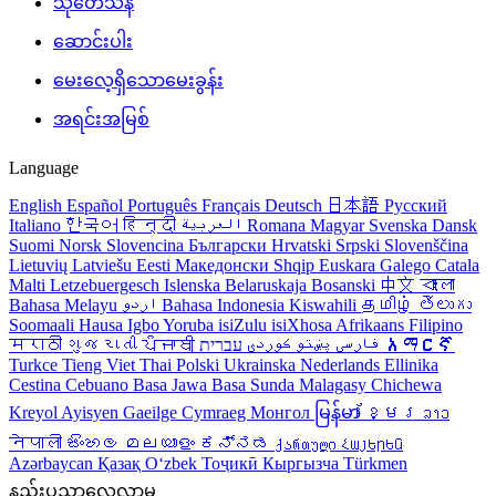
သုတေသန
ဆောင်းပါး
မေးလေ့ရှိသောမေးခွန်း
အရင်းအမြစ်
Language
English
Español
Português
Français
Deutsch
日本語
Русский
Italiano
한국어
हिन्दी
العربية
Romana
Magyar
Svenska
Dansk
Suomi
Norsk
Slovencina
Български
Hrvatski
Srpski
Slovenščina
Lietuvių
Latviešu
Eesti
Македонски
Shqip
Euskara
Galego
Catala
Malti
Letzebuergesch
Islenska
Belaruskaja
Bosanski
中文
বাংলা
Bahasa Melayu
اردو
Bahasa Indonesia
Kiswahili
தமிழ்
తెలుగు
Soomaali
Hausa
Igbo
Yoruba
isiZulu
isiXhosa
Afrikaans
Filipino
मराठी
ગુજરાતી
ਪੰਜਾਬੀ
کوردی
پښتو
فارسی
עברית
አማርኛ
Turkce
Tieng Viet
Thai
Polski
Ukrainska
Nederlands
Ellinika
Cestina
Cebuano
Basa Jawa
Basa Sunda
Malagasy
Chichewa
Kreyol Ayisyen
Gaeilge
Cymraeg
Монгол
မြန်မာ
ខ្មែរ
ລາວ
नेपाली
සිංහල
മലയാളം
ಕನ್ನಡ
ქართული
Հայերեն
Azərbaycan
Қазақ
Oʻzbek
Тоҷикӣ
Кыргызча
Türkmen
နည်းပညာလေ့လာမှု