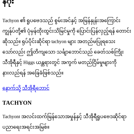
နိဂုံး
Tachyon ၏ ရူပဗေဒသည် စွမ်းအင်နှင့် အမြန်နှုန်းအကြောင်း
ကျွန်ုပ်တို့၏ ပုံမှန်ထိုးထွင်းသိမြင်မှုကို ပြောင်းပြန်လှည့်ရန် တောင်း
ဆိုသည်။ ရုပ်ပိုင်းဆိုင်ရာ tachyon များ အတည်မပြုရသေး
သော်လည်း ဤတိကျသော သင်္ချာဘောင်သည် ခေတ်သစ်ကြိုး
သီအိုရီနှင့် Higgs ယန္တရားတွင် အကွက် မတည်ငြိမ်မှုများကို
နားလည်ရန် အခြေခံဖြစ်သည်။
နောက်သို့
သီအိုရီဘောင်
TACHYON
Tachyon၊ အလင်းထက်မြန်သောအမှုန်နှင့် သီအိုရီရူပဗေဒဆိုင်ရာ
ပညာရေးအရင်းအမြစ်။