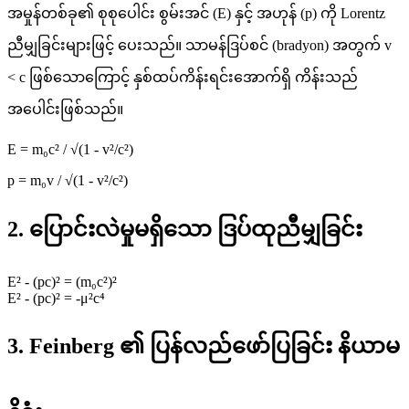
အမှုန်တစ်ခု၏ စုစုပေါင်း စွမ်းအင် (E) နှင့် အဟုန် (p) ကို Lorentz
ညီမျှခြင်းများဖြင့် ပေးသည်။ သာမန်ဒြပ်စင် (bradyon) အတွက် v
< c ဖြစ်သောကြောင့် နှစ်ထပ်ကိန်းရင်းအောက်ရှိ ကိန်းသည်
အပေါင်းဖြစ်သည်။
E = m₀c² / √(1 - v²/c²)
p = m₀v / √(1 - v²/c²)
2. ပြောင်းလဲမှုမရှိသော ဒြပ်ထုညီမျှခြင်း
E² - (pc)² = (m₀c²)²
E² - (pc)² = -μ²c⁴
3. Feinberg ၏ ပြန်လည်ဖော်ပြခြင်း နိယာမ