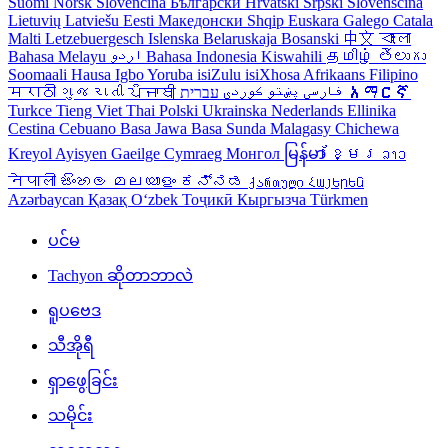
Suomi
Norsk
Slovencina
Български
Hrvatski
Srpski
Slovenščina
Lietuvių
Latviešu
Eesti
Македонски
Shqip
Euskara
Galego
Catala
Malti
Letzebuergesch
Islenska
Belaruskaja
Bosanski
中文
বাংলা
Bahasa Melayu
اردو
Bahasa Indonesia
Kiswahili
தமிழ்
తెలుగు
Soomaali
Hausa
Igbo
Yoruba
isiZulu
isiXhosa
Afrikaans
Filipino
मराठी
ગુજરાતી
ਪੰਜਾਬੀ
کوردی
پښتو
فارسی
עברית
አማርኛ
Turkce
Tieng Viet
Thai
Polski
Ukrainska
Nederlands
Ellinika
Cestina
Cebuano
Basa Jawa
Basa Sunda
Malagasy
Chichewa
Kreyol Ayisyen
Gaeilge
Cymraeg
Монгол
မြန်မာ
ខ្មែរ
ລາວ
नेपाली
සිංහල
മലയാളം
ಕನ್ನಡ
ქართული
Հայերեն
Azərbaycan
Қазақ
Oʻzbek
Тоҷикӣ
Кыргызча
Türkmen
ပင်မ
Tachyon ဆိုတာဘာလဲ
ရူပဗေဒ
သီအိုရီ
ရှာဖွေခြင်း
သမိုင်း