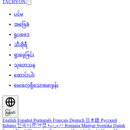
TACHYON
ပင်မ
အခြေခံ
ရူပဗေဒ
သီအိုရီ
ရှာဖွေခြင်း
သုတေသန
ဆောင်းပါး
မေးလေ့ရှိသောမေးခွန်း
မြန်မာ
English
Español
Português
Français
Deutsch
日本語
Русский
Italiano
한국어
हिन्दी
العربية
Romana
Magyar
Svenska
Dansk