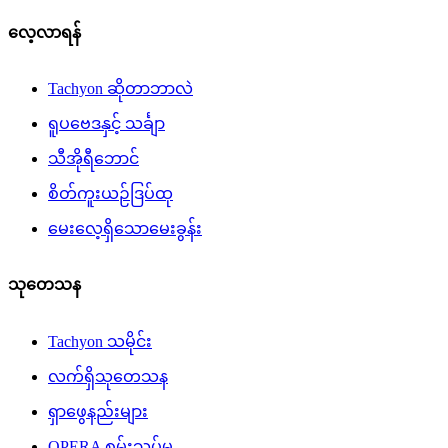
လေ့လာရန်
Tachyon ဆိုတာဘာလဲ
ရူပဗေဒနှင့် သင်္ချာ
သီအိုရီဘောင်
စိတ်ကူးယဉ်ဒြပ်ထု
မေးလေ့ရှိသောမေးခွန်း
သုတေသန
Tachyon သမိုင်း
လက်ရှိသုတေသန
ရှာဖွေနည်းများ
OPERA စမ်းသပ်မှု