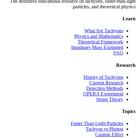
The definitive educational resource on tachyons, faster-than-light
particles, and theoretical physics.
Learn
What Are Tachyons
Physics and Mathematics
Theoretical Framework
Imaginary Mass Explained
FAQ
Research
History of Tachyons
Current Research
Detection Methods
OPERA Experiment
String Theory
Topics
Faster Than Light Particles
Tachyon vs Photon
Casimir Effect