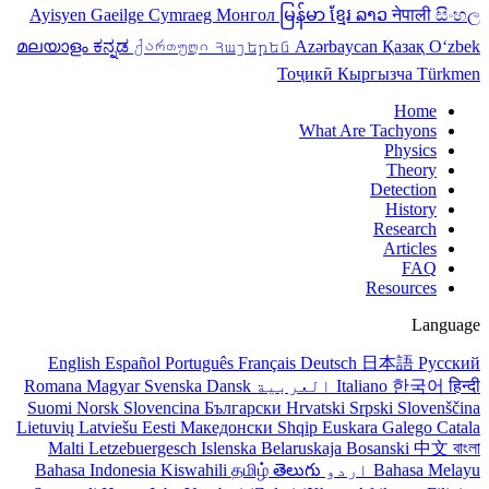
Ayisyen
Gaeilge
Cymraeg
Монгол
မြန်မာ
ខ្មែរ
ລາວ
नेपाली
සිංහල
മലയാളം
ಕನ್ನಡ
ქართული
Հայերեն
Azərbaycan
Қазақ
Oʻzbek
Тоҷикӣ
Кыргызча
Türkmen
Home
What Are Tachyons
Physics
Theory
Detection
History
Research
Articles
FAQ
Resources
Language
English
Español
Português
Français
Deutsch
日本語
Русский
हिन्दी
한국어
Italiano
العربية
Dansk
Svenska
Magyar
Romana
Suomi
Norsk
Slovencina
Български
Hrvatski
Srpski
Slovenščina
Lietuvių
Latviešu
Eesti
Македонски
Shqip
Euskara
Galego
Catala
Malti
Letzebuergesch
Islenska
Belaruskaja
Bosanski
中文
বাংলা
Bahasa Melayu
اردو
తెలుగు
தமிழ்
Kiswahili
Bahasa Indonesia