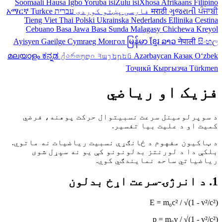
Soomaali
Hausa
Igbo
Yoruba
isiZulu
isiXhosa
Afrikaans
Filipino
ਪੰਜਾਬੀ
ગુજરાતી
मराठी
فارسی
پښتو
کوردی
עברית
Turkce
አማርኛ
Tieng Viet
Thai
Polski
Ukrainska
Nederlands
Ellinika
Cestina
Cebuano
Basa Jawa
Basa Sunda
Malagasy
Chichewa
Kreyol
Ayisyen
Gaeilge
Cymraeg
Монгол
မြန်မာ
ខ្មែរ
ລາວ
नेपाली
සිංහල
മലയാളം
ಕನ್ನಡ
ქართული
Հայերեն
Azərbaycan
Қазақ
Oʻzbek
Тоҷикӣ
Кыргызча
Türkmen
فزیک او ریاضي
د سوپرلومینل سرعت نسبیتوال حرکت پوهنه، فرضي
کمیت او د علیت بیا تفسیر.
د ټاکیون مفهوم د ځانګړې نسبیت ریاضيات نه ماتوي.
بلکې دا د لورنتز بدلونونو کې یو نه سپړل شوی
ریاضياتي ساحه نمایندګي کوي.
1. د انرژۍ-سرعت اړخ بدلون
E = m₀c² / √(1 - v²/c²)
p = m₀v / √(1 - v²/c²)