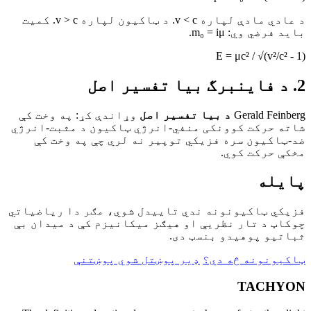
د عادي مادې لپاره v < c. د ټاکیون لپاره v > c. کمیت
باید فرضي وي: m₀ = iμ.
E = μc² / √(v²/c² - 1)
2. د فاینبرگ بیا تفسیر اصل
Gerald Feinberg
د بیا تفسیر اصل
وړاندې کړ: په وخت کې
شاته حرکت کوونکی منفي-انرژي ټاکیون د مثبت-انرژي
ضد-ټاکیون سره فزیکي توپیر نه لري چې په وخت کې
مخکې حرکت کوي.
پایله
فزیکي ټاکیونونه ندي تاییدل شوي، مګر دا ریاضياتي
چوکاټ د تار نظریې او هیګز میکانیزم کې د میدان بې
ثباتیو پوهیدو بنسټ دی.
ټاکیونونه څه دي؟
ډیر پوښتل شوي پوښتنې
TACHYON