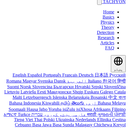
TACHYON
Home
Basics
Physics
Theory
Detection
Research
Articles
FAQ
پښتو
English
Español
Português
Français
Deutsch
日本語
Русский
हिन्दी
한국어
Italiano
العربية
Dansk
Svenska
Magyar
Romana
Suomi
Norsk
Slovencina
Български
Hrvatski
Srpski
Slovenščina
Lietuvių
Latviešu
Eesti
Македонски
Shqip
Euskara
Galego
Catala
Malti
Letzebuergesch
Islenska
Belaruskaja
Bosanski
中文
বাংলা
Bahasa Melayu
اردو
తెలుగు
தமிழ்
Kiswahili
Bahasa Indonesia
Soomaali
Hausa
Igbo
Yoruba
isiZulu
isiXhosa
Afrikaans
Filipino
ਪੰਜਾਬੀ
ગુજરાતી
मराठी
فارسی
پښتو
کوردی
עברית
Turkce
አማርኛ
Tieng Viet
Thai
Polski
Ukrainska
Nederlands
Ellinika
Cestina
Cebuano
Basa Jawa
Basa Sunda
Malagasy
Chichewa
Kreyol