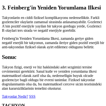
3. Feinberg'in Yeniden Yorumlama Ilkesi
Takyonlarin en ciddi fiziksel komplikasyonu nedenselliktir. Farkli
gozlemciler olaylarin zamansal sirasinda anlasamayabilir. Gozlemci
A'nin pozitif enerjiyle yayilan bir takyon gordugu yerde, Gozlemci
B olaylari ters sirada ve negatif enerjiyle gorebilir.
Feinberg'in Yeniden Yorumlama Ilkesi, zamanda geriye giden
negatif enerjili bir takyonun, zamanda ileriye giden pozitif enerjili bir
anti-takyondan fiziksel olarak ayirt edilemez oldugunu belirtir.
Sonuc
Takyon fizigi, enerji ve hiz hakkindaki adet sezgimizi tersine
cevirmemizi gerektirir. Sanal kutle ve yeniden yorumlama ilkesi
matematiksel olarak zarif olsa da, nedenselligin buyuk olcude
gozlemciye bagli oldugu bir evreni tanimlar. Fiziksel takyonlar
dogrulanmamis olsa da, bu matematiksel cerceve sicim teorisindeki
alan kararsizliklarinin temelini olusturur.
Takyonlar Nedir?
SSS
TACHYON