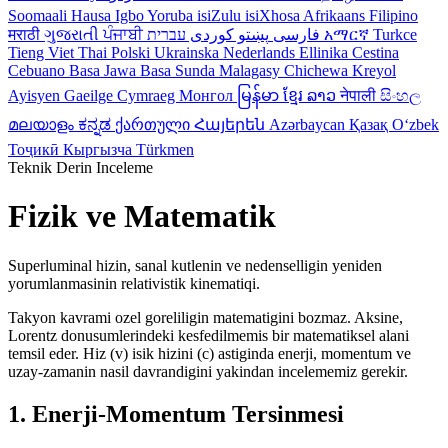
Soomaali
Hausa
Igbo
Yoruba
isiZulu
isiXhosa
Afrikaans
Filipino
मराठी
ગુજરાતી
ਪੰਜਾਬੀ
کوردی
پښتو
فارسی
עברית
አማርኛ
Turkce
Tieng Viet
Thai
Polski
Ukrainska
Nederlands
Ellinika
Cestina
Cebuano
Basa Jawa
Basa Sunda
Malagasy
Chichewa
Kreyol
Ayisyen
Gaeilge
Cymraeg
Монгол
မြန်မာ
ខ្មែរ
ລາວ
नेपाली
සිංහල
മലയാളം
ಕನ್ನಡ
ქართული
Հայերեն
Azərbaycan
Қазақ
Oʻzbek
Тоҷикӣ
Кыргызча
Türkmen
Teknik Derin Inceleme
Fizik ve Matematik
Superluminal hizin, sanal kutlenin ve nedenselligin yeniden
yorumlanmasinin relativistik kinematiqi.
Takyon kavrami ozel goreliligin matematigini bozmaz. Aksine,
Lorentz donusumlerindeki kesfedilmemis bir matematiksel alani
temsil eder. Hiz (v) isik hizini (c) astiginda enerji, momentum ve
uzay-zamanin nasil davrandigini yakindan incelememiz gerekir.
1. Enerji-Momentum Tersinmesi