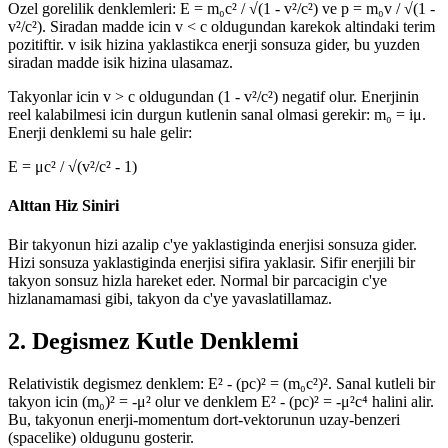
Ozel gorelilik denklemleri: E = m₀c² / √(1 - v²/c²) ve p = m₀v / √(1 -
v²/c²). Siradan madde icin v < c oldugundan karekok altindaki terim
pozitiftir. v isik hizina yaklastikca enerji sonsuza gider, bu yuzden
siradan madde isik hizina ulasamaz.
Takyonlar icin v > c oldugundan (1 - v²/c²) negatif olur. Enerjinin
reel kalabilmesi icin durgun kutlenin sanal olmasi gerekir: m₀ = iμ.
Enerji denklemi su hale gelir:
E = μc² / √(v²/c² - 1)
Alttan Hiz Siniri
Bir takyonun hizi azalip c'ye yaklastiginda enerjisi sonsuza gider.
Hizi sonsuza yaklastiginda enerjisi sifira yaklasir. Sifir enerjili bir
takyon sonsuz hizla hareket eder. Normal bir parcacigin c'ye
hizlanamamasi gibi, takyon da c'ye yavaslatillamaz.
2. Degismez Kutle Denklemi
Relativistik degismez denklem: E² - (pc)² = (m₀c²)². Sanal kutleli bir
takyon icin (m₀)² = -μ² olur ve denklem E² - (pc)² = -μ²c⁴ halini alir.
Bu, takyonun enerji-momentum dort-vektorunun uzay-benzeri
(spacelike) oldugunu gosterir.