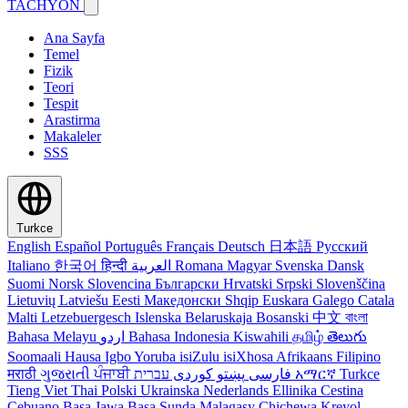
TACHYON
Ana Sayfa
Temel
Fizik
Teori
Tespit
Arastirma
Makaleler
SSS
Turkce
English
Español
Português
Français
Deutsch
日本語
Русский
Italiano
한국어
हिन्दी
العربية
Romana
Magyar
Svenska
Dansk
Suomi
Norsk
Slovencina
Български
Hrvatski
Srpski
Slovenščina
Lietuvių
Latviešu
Eesti
Македонски
Shqip
Euskara
Galego
Catala
Malti
Letzebuergesch
Islenska
Belaruskaja
Bosanski
中文
বাংলা
Bahasa Melayu
اردو
Bahasa Indonesia
Kiswahili
தமிழ்
తెలుగు
Soomaali
Hausa
Igbo
Yoruba
isiZulu
isiXhosa
Afrikaans
Filipino
मराठी
ગુજરાતી
ਪੰਜਾਬੀ
کوردی
پښتو
فارسی
עברית
አማርኛ
Turkce
Tieng Viet
Thai
Polski
Ukrainska
Nederlands
Ellinika
Cestina
Cebuano
Basa Jawa
Basa Sunda
Malagasy
Chichewa
Kreyol