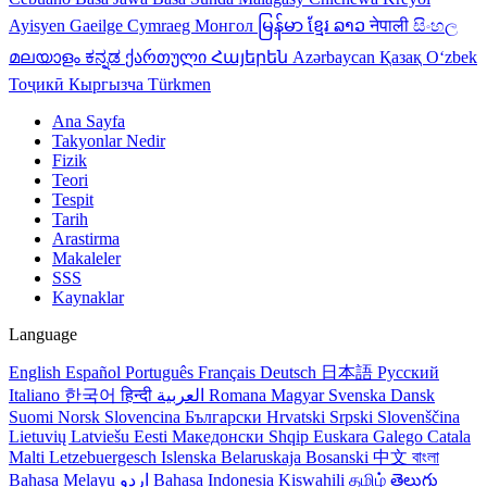
Ayisyen
Gaeilge
Cymraeg
Монгол
မြန်မာ
ខ្មែរ
ລາວ
नेपाली
සිංහල
മലയാളം
ಕನ್ನಡ
ქართული
Հայերեն
Azərbaycan
Қазақ
Oʻzbek
Тоҷикӣ
Кыргызча
Türkmen
Ana Sayfa
Takyonlar Nedir
Fizik
Teori
Tespit
Tarih
Arastirma
Makaleler
SSS
Kaynaklar
Language
English
Español
Português
Français
Deutsch
日本語
Русский
Italiano
한국어
हिन्दी
العربية
Romana
Magyar
Svenska
Dansk
Suomi
Norsk
Slovencina
Български
Hrvatski
Srpski
Slovenščina
Lietuvių
Latviešu
Eesti
Македонски
Shqip
Euskara
Galego
Catala
Malti
Letzebuergesch
Islenska
Belaruskaja
Bosanski
中文
বাংলা
Bahasa Melayu
اردو
Bahasa Indonesia
Kiswahili
தமிழ்
తెలుగు