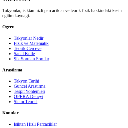
Takyonlar, isiktan hizli parcaciklar ve teorik fizik hakkindaki kesin
egitim kaynagi.
Ogren
Takyonlar Nedir
Fizik ve Matematik
Teorik Cerceve
Sanal Kutle
Sik Sorulan Sorular
Arastirma
Takyon Tarihi
Guncel Arastirma
Tespit Yontemleri
OPERA Deneyi
Sicim Teorisi
Konular
Isiktan Hizli Parcaciklar