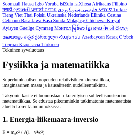
Soomaali
Hausa
Igbo
Yoruba
isiZulu
isiXhosa
Afrikaans
Filipino
मराठी
ગુજરાતી
ਪੰਜਾਬੀ
کوردی
پښتو
فارسی
עברית
አማርኛ
Turkce
Tieng Viet
Thai
Polski
Ukrainska
Nederlands
Ellinika
Cestina
Cebuano
Basa Jawa
Basa Sunda
Malagasy
Chichewa
Kreyol
Ayisyen
Gaeilge
Cymraeg
Монгол
မြန်မာ
ខ្មែរ
ລາວ
नेपाली
සිංහල
മലയാളം
ಕನ್ನಡ
ქართული
Հայերեն
Azərbaycan
Қазақ
Oʻzbek
Тоҷикӣ
Кыргызча
Türkmen
Tekninen syvaluotaus
Fysiikka ja matematiikka
Superluminaalisen nopeuden relativistinen kinematiikka,
imaginaarinen massa ja kausaliteetin uudelleentulkinta.
Takyonin kasite ei luonnostaan riko erityisen suhteellisuusteorian
matematiikkaa. Se edustaa pikemminkin tutkimatonta matemaattista
aluetta Lorentz-muunnoksissa.
1. Energia-liikemaara-inversio
E = m₀c² / √(1 - v²/c²)