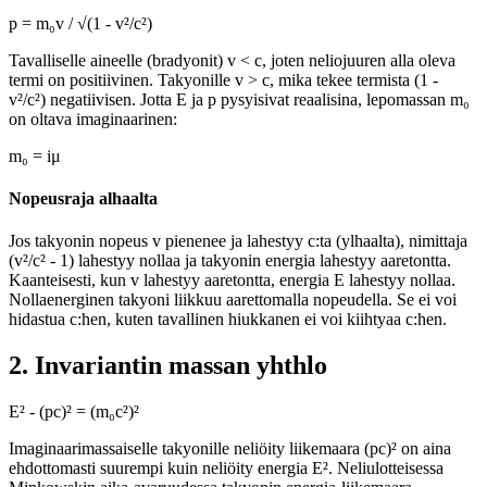
p = m₀v / √(1 - v²/c²)
Tavalliselle aineelle (bradyonit) v < c, joten neliojuuren alla oleva
termi on positiivinen. Takyonille v > c, mika tekee termista (1 -
v²/c²) negatiivisen. Jotta E ja p pysyisivat reaalisina, lepomassan m₀
on oltava imaginaarinen:
m₀ = iμ
Nopeusraja alhaalta
Jos takyonin nopeus v pienenee ja lahestyy c:ta (ylhaalta), nimittaja
(v²/c² - 1) lahestyy nollaa ja takyonin energia lahestyy aaretontta.
Kaanteisesti, kun v lahestyy aaretontta, energia E lahestyy nollaa.
Nollaenerginen takyoni liikkuu aarettomalla nopeudella. Se ei voi
hidastua c:hen, kuten tavallinen hiukkanen ei voi kiihtyaa c:hen.
2. Invariantin massan yhthlo
E² - (pc)² = (m₀c²)²
Imaginaarimassaiselle takyonille neliöity liikemaara (pc)² on aina
ehdottomasti suurempi kuin neliöity energia E². Neliulotteisessa