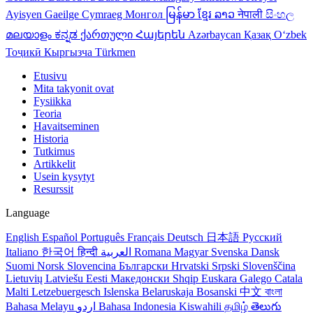
Ayisyen
Gaeilge
Cymraeg
Монгол
မြန်မာ
ខ្មែរ
ລາວ
नेपाली
සිංහල
മലയാളം
ಕನ್ನಡ
ქართული
Հայերեն
Azərbaycan
Қазақ
Oʻzbek
Тоҷикӣ
Кыргызча
Türkmen
Etusivu
Mita takyonit ovat
Fysiikka
Teoria
Havaitseminen
Historia
Tutkimus
Artikkelit
Usein kysytyt
Resurssit
Language
English
Español
Português
Français
Deutsch
日本語
Русский
Italiano
한국어
हिन्दी
العربية
Romana
Magyar
Svenska
Dansk
Suomi
Norsk
Slovencina
Български
Hrvatski
Srpski
Slovenščina
Lietuvių
Latviešu
Eesti
Македонски
Shqip
Euskara
Galego
Catala
Malti
Letzebuergesch
Islenska
Belaruskaja
Bosanski
中文
বাংলা
Bahasa Melayu
اردو
Bahasa Indonesia
Kiswahili
தமிழ்
తెలుగు