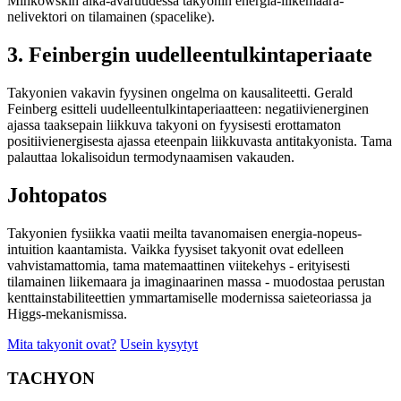
Minkowskin aika-avaruudessa takyonin energia-liikemaara-
nelivektori on tilamainen (spacelike).
3. Feinbergin uudelleentulkintaperiaate
Takyonien vakavin fyysinen ongelma on kausaliteetti. Gerald
Feinberg esitteli uudelleentulkintaperiaatteen: negatiivienerginen
ajassa taaksepain liikkuva takyoni on fyysisesti erottamaton
positiivienergisesta ajassa eteenpain liikkuvasta antitakyonista. Tama
palauttaa lokalisoidun termodynaamisen vakauden.
Johtopatos
Takyonien fysiikka vaatii meilta tavanomaisen energia-nopeus-
intuition kaantamista. Vaikka fyysiset takyonit ovat edelleen
vahvistamattomia, tama matemaattinen viitekehys - erityisesti
tilamainen liikemaara ja imaginaarinen massa - muodostaa perustan
kenttainstabiliteettien ymmartamiselle modernissa saieteoriassa ja
Higgs-mekanismissa.
Mita takyonit ovat?
Usein kysytyt
TACHYON