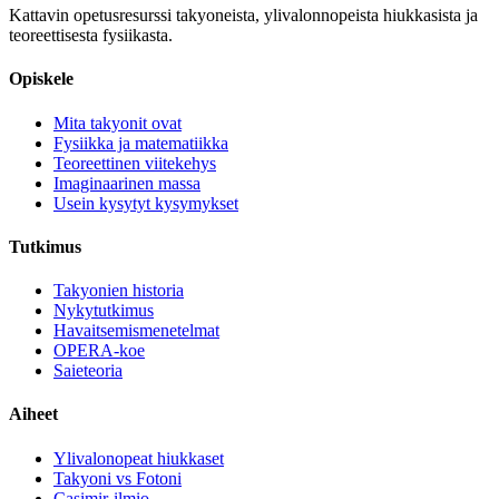
Kattavin opetusresurssi takyoneista, ylivalonnopeista hiukkasista ja
teoreettisesta fysiikasta.
Opiskele
Mita takyonit ovat
Fysiikka ja matematiikka
Teoreettinen viitekehys
Imaginaarinen massa
Usein kysytyt kysymykset
Tutkimus
Takyonien historia
Nykytutkimus
Havaitsemismenetelmat
OPERA-koe
Saieteoria
Aiheet
Ylivalonopeat hiukkaset
Takyoni vs Fotoni
Casimir-ilmio