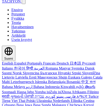
TACHYON
Etusivu
Perusteet
Fysiikka
Teoria
Havaitseminen
Tutkimus
Artikkelit
Usein kysytyt
Suomi
English
Español
Português
Français
Deutsch
日本語
Русский
Italiano
한국어
हिन्दी
العربية
Romana
Magyar
Svenska
Dansk
Suomi
Norsk
Slovencina
Български
Hrvatski
Srpski
Slovenščina
Lietuvių
Latviešu
Eesti
Македонски
Shqip
Euskara
Galego
Catala
Malti
Letzebuergesch
Islenska
Belaruskaja
Bosanski
中文
বাংলা
Bahasa Melayu
اردو
Bahasa Indonesia
Kiswahili
தமிழ்
తెలుగు
Soomaali
Hausa
Igbo
Yoruba
isiZulu
isiXhosa
Afrikaans
Filipino
मराठी
ગુજરાતી
ਪੰਜਾਬੀ
کوردی
پښتو
فارسی
עברית
አማርኛ
Turkce
Tieng Viet
Thai
Polski
Ukrainska
Nederlands
Ellinika
Cestina
Cebuano
Basa Jawa
Basa Sunda
Malagasy
Chichewa
Kreyol