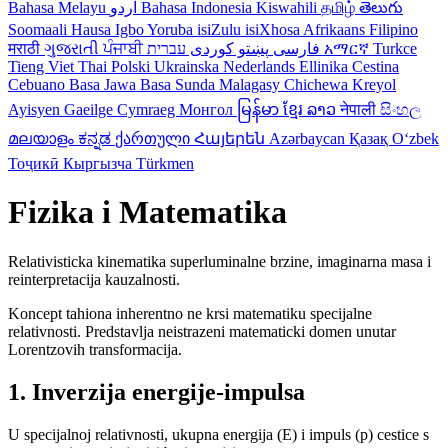
Bahasa Melayu
اردو
Bahasa Indonesia
Kiswahili
தமிழ்
తెలుగు
Soomaali
Hausa
Igbo
Yoruba
isiZulu
isiXhosa
Afrikaans
Filipino
मराठी
ગુજરાતી
ਪੰਜਾਬੀ
کوردی
پښتو
فارسی
עברית
አማርኛ
Turkce
Tieng Viet
Thai
Polski
Ukrainska
Nederlands
Ellinika
Cestina
Cebuano
Basa Jawa
Basa Sunda
Malagasy
Chichewa
Kreyol
Ayisyen
Gaeilge
Cymraeg
Монгол
မြန်မာ
ខ្មែរ
ລາວ
नेपाली
සිංහල
മലയാളം
ಕನ್ನಡ
ქართული
Հայերեն
Azərbaycan
Қазақ
Oʻzbek
Тоҷикӣ
Кыргызча
Türkmen
Fizika i Matematika
Relativisticka kinematika superluminalne brzine, imaginarna masa i
reinterpretacija kauzalnosti.
Koncept tahiona inherentno ne krsi matematiku specijalne
relativnosti. Predstavlja neistrazeni matematicki domen unutar
Lorentzovih transformacija.
1. Inverzija energije-impulsa
U specijalnoj relativnosti, ukupna energija (E) i impuls (p) cestice s