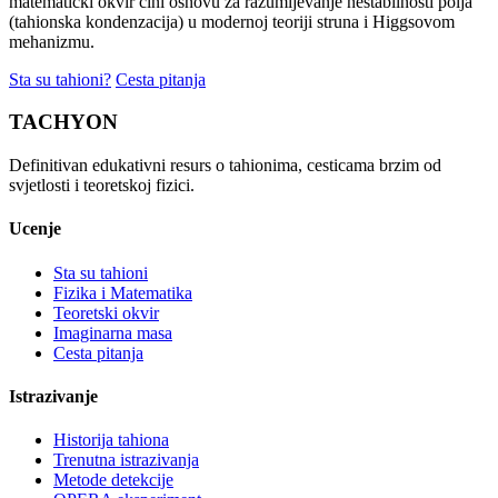
matematicki okvir cini osnovu za razumijevanje nestabilnosti polja
(tahionska kondenzacija) u modernoj teoriji struna i Higgsovom
mehanizmu.
Sta su tahioni?
Cesta pitanja
TACHYON
Definitivan edukativni resurs o tahionima, cesticama brzim od
svjetlosti i teoretskoj fizici.
Ucenje
Sta su tahioni
Fizika i Matematika
Teoretski okvir
Imaginarna masa
Cesta pitanja
Istrazivanje
Historija tahiona
Trenutna istrazivanja
Metode detekcije