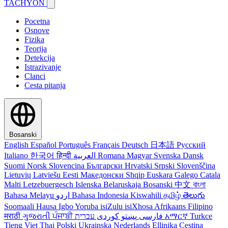
TACHYON
Pocetna
Osnove
Fizika
Teorija
Detekcija
Istrazivanje
Clanci
Cesta pitanja
Bosanski
English
Español
Português
Français
Deutsch
日本語
Русский
Italiano
한국어
हिन्दी
العربية
Romana
Magyar
Svenska
Dansk
Suomi
Norsk
Slovencina
Български
Hrvatski
Srpski
Slovenščina
Lietuvių
Latviešu
Eesti
Македонски
Shqip
Euskara
Galego
Catala
Malti
Letzebuergesch
Islenska
Belaruskaja
Bosanski
中文
বাংলা
Bahasa Melayu
اردو
Bahasa Indonesia
Kiswahili
தமிழ்
తెలుగు
Soomaali
Hausa
Igbo
Yoruba
isiZulu
isiXhosa
Afrikaans
Filipino
मराठी
ગુજરાતી
ਪੰਜਾਬੀ
کوردی
پښتو
فارسی
עברית
አማርኛ
Turkce
Tieng Viet
Thai
Polski
Ukrainska
Nederlands
Ellinika
Cestina