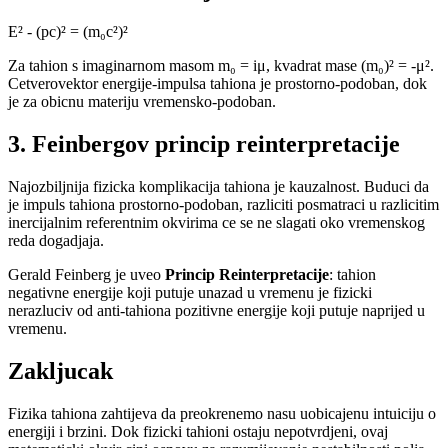
E² - (pc)² = (m₀c²)²
Za tahion s imaginarnom masom m₀ = iμ, kvadrat mase (m₀)² = -μ².
Cetverovektor energije-impulsa tahiona je prostorno-podoban, dok
je za obicnu materiju vremensko-podoban.
3. Feinbergov princip reinterpretacije
Najozbiljnija fizicka komplikacija tahiona je kauzalnost. Buduci da
je impuls tahiona prostorno-podoban, razliciti posmatraci u razlicitim
inercijalnim referentnim okvirima ce se ne slagati oko vremenskog
reda dogadjaja.
Gerald Feinberg je uveo
Princip Reinterpretacije
: tahion
negativne energije koji putuje unazad u vremenu je fizicki
nerazluciv od anti-tahiona pozitivne energije koji putuje naprijed u
vremenu.
Zakljucak
Fizika tahiona zahtijeva da preokrenemo nasu uobicajenu intuiciju o
energiji i brzini. Dok fizicki tahioni ostaju nepotvrdjeni, ovaj