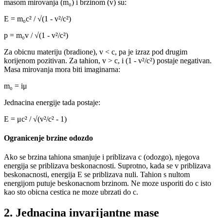
masom mirovanja (m₀) i brzinom (v) su:
E = m₀c² / √(1 - v²/c²)
p = m₀v / √(1 - v²/c²)
Za obicnu materiju (bradione), v < c, pa je izraz pod drugim
korijenom pozitivan. Za tahion, v > c, i (1 - v²/c²) postaje negativan.
Masa mirovanja mora biti imaginarna:
m₀ = iμ
Jednacina energije tada postaje:
E = μc² / √(v²/c² - 1)
Ogranicenje brzine odozdo
Ako se brzina tahiona smanjuje i priblizava c (odozgo), njegova
energija se priblizava beskonacnosti. Suprotno, kada se v priblizava
beskonacnosti, energija E se priblizava nuli. Tahion s nultom
energijom putuje beskonacnom brzinom. Ne moze usporiti do c isto
kao sto obicna cestica ne moze ubrzati do c.
2. Jednacina invarijantne mase