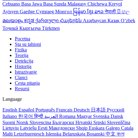
Cebuano
Basa Jawa
Basa Sunda
Malagasy
Chichewa
Kreyol
Ayisyen
Gaeilge
Cymraeg
Монгол
မြန်မာ
ខ្មែរ
ລາວ
नेपाली
සිංහල
മലയാളം
ಕನ್ನಡ
ქართული
Հայերեն
Azərbaycan
Қазақ
Oʻzbek
Тоҷикӣ
Кыргызча
Türkmen
Pocetna
Sta su tahioni
Fizika
Teorija
Detekcija
Historija
Istrazivanje
Clanci
Cesta pitanja
Resursi
Language
English
Español
Português
Français
Deutsch
日本語
Русский
Italiano
한국어
हिन्दी
العربية
Romana
Magyar
Svenska
Dansk
Suomi
Norsk
Slovencina
Български
Hrvatski
Srpski
Slovenščina
Lietuvių
Latviešu
Eesti
Македонски
Shqip
Euskara
Galego
Catala
Malti
Letzebuergesch
Islenska
Belaruskaja
Bosanski
中文
বাংলা