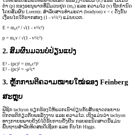
ໃນທິດສະດີສັມພັນທະພາບພິເສດ ພະລັງງານລວມ (E) ແລະ ໂມເມັນ
ຕຳ (p) ຂອງອະນຸພາກທີ່ມີມວນຢຸດ (m₀) ແລະ ຄວາມໄວ (v) ຖືກກຳນົດ
ໂດຍສົມຜົນ Lorentz. ສຳລັບສານທຳມະດາ (bradyon) v < c ດັ່ງນັ້ນ
ເງື່ອນໄຂໃຕ້ຮາກສອງ (1 - v²/c²) ແມ່ນບວກ.
E = m₀c² / √(1 - v²/c²)
p = m₀v / √(1 - v²/c²)
2. ສົມຜົນມວນບໍ່ປ່ຽນແປງ
E² - (pc)² = (m₀c²)²
E² - (pc)² = -μ²c⁴
3. ຫຼັກການຕີຄວາມໝາຍໃໝ່ຂອງ Feinberg
ສະຫຼຸບ
ຟີຊິກ tachyon ຮຽກຮ້ອງໃຫ້ພວກເຮົາປ່ຽນກັບສັນຊາດຕະຍານ
ປົກກະຕິກ່ຽວກັບພະລັງງານ ແລະ ຄວາມໄວ. ເຖິງແມ່ນວ່າ tachyon
ທາງກາຍະພາບຍັງບໍ່ໄດ້ຮັບການຢັ້ງຢືນ ກອບຄະນິດສາດນີ້ແມ່ນ
ພື້ນຖານສຳລັບທິດສະດີເຊືອກ ແລະ ກົນໄກ Higgs.