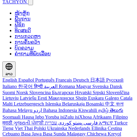
TACHYON
ໜ້າຫຼັກ
ພື້ນຖານ
ຟີຊິກ
ທິດສະດີ
ການກວດຫາ
ການຄົ້ນຄວ້າ
ບົດຄວາມ
ຄຳຖາມທີ່ພົບເລື້ອຍ
ລາວ
English
Español
Português
Français
Deutsch
日本語
Русский
Italiano
한국어
हिन्दी
العربية
Romana
Magyar
Svenska
Dansk
Suomi
Norsk
Slovencina
Български
Hrvatski
Srpski
Slovenščina
Lietuvių
Latviešu
Eesti
Македонски
Shqip
Euskara
Galego
Catala
Malti
Letzebuergesch
Islenska
Belaruskaja
Bosanski
中文
বাংলা
Bahasa Melayu
اردو
Bahasa Indonesia
Kiswahili
தமிழ்
తెలుగు
Soomaali
Hausa
Igbo
Yoruba
isiZulu
isiXhosa
Afrikaans
Filipino
मराठी
ગુજરાતી
ਪੰਜਾਬੀ
کوردی
پښتو
فارسی
עברית
አማርኛ
Turkce
Tieng Viet
Thai
Polski
Ukrainska
Nederlands
Ellinika
Cestina
Cebuano
Basa Jawa
Basa Sunda
Malagasy
Chichewa
Kreyol