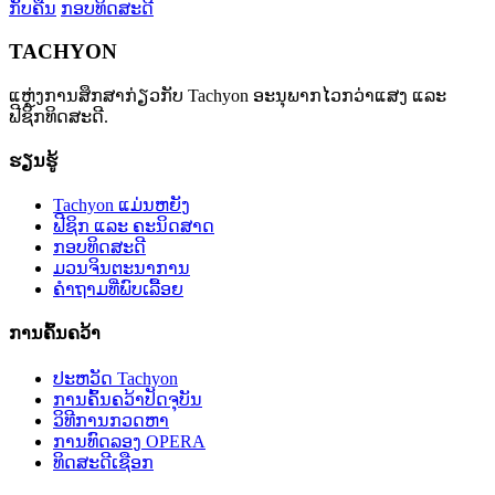
ກັບຄືນ
ກອບທິດສະດີ
TACHYON
ແຫຼ່ງການສຶກສາກ່ຽວກັບ Tachyon ອະນຸພາກໄວກວ່າແສງ ແລະ
ຟີຊິກທິດສະດີ.
ຮຽນຮູ້
Tachyon ແມ່ນຫຍັງ
ຟີຊິກ ແລະ ຄະນິດສາດ
ກອບທິດສະດີ
ມວນຈິນຕະນາການ
ຄຳຖາມທີ່ພົບເລື້ອຍ
ການຄົ້ນຄວ້າ
ປະຫວັດ Tachyon
ການຄົ້ນຄວ້າປັດຈຸບັນ
ວິທີການກວດຫາ
ການທົດລອງ OPERA
ທິດສະດີເຊືອກ