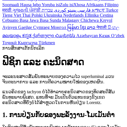
Soomaali
Hausa
Igbo
Yoruba
isiZulu
isiXhosa
Afrikaans
Filipino
मराठी
ગુજરાતી
ਪੰਜਾਬੀ
کوردی
پښتو
فارسی
עברית
አማርኛ
Turkce
Tieng Viet
Thai
Polski
Ukrainska
Nederlands
Ellinika
Cestina
Cebuano
Basa Jawa
Basa Sunda
Malagasy
Chichewa
Kreyol
Ayisyen
Gaeilge
Cymraeg
Монгол
မြန်မာ
ខ្មែរ
ລາວ
नेपाली
සිංහල
മലയാളം
ಕನ್ನಡ
ქართული
Հայերեն
Azərbaycan
Қазақ
Oʻzbek
Тоҷикӣ
Кыргызча
Türkmen
ການສຶກສາເຕັກນິກເລິກ
ຟີຊິກ ແລະ ຄະນິດສາດ
ຈະລະນະສາດສັມພັນທະພາບຂອງຄວາມໄວ superluminal ມວນ
ຈິນຕະນາການ ແລະ ການຕີຄວາມໝາຍໃໝ່ຂອງເຫດຜົນ.
ແນວຄິດຂອງ tachyon ບໍ່ໄດ້ທຳລາຍຄະນິດສາດຂອງທິດສະດີສັມ
ພັນທະພາບພິເສດ. ແທນທີ່ຈະ ມັນເປັນຕົວແທນຂອງຂົງເຂດ
ຄະນິດສາດທີ່ຍັງບໍ່ໄດ້ສຳຫຼວດໃນການຫັນປ່ຽນ Lorentz.
1. ການປ່ຽນກັບຂອງພະລັງງານ-ໂມເມັນຕຳ