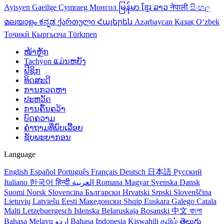
Ayisyen
Gaeilge
Cymraeg
Монгол
မြန်မာ
ខ្មែរ
ລາວ
नेपाली
සිංහල
മലയാളം
ಕನ್ನಡ
ქართული
Հայերեն
Azərbaycan
Қазақ
Oʻzbek
Тоҷикӣ
Кыргызча
Türkmen
ໜ້າຫຼັກ
Tachyon ແມ່ນຫຍັງ
ຟີຊິກ
ທິດສະດີ
ການກວດຫາ
ປະຫວັດ
ການຄົ້ນຄວ້າ
ບົດຄວາມ
ຄຳຖາມທີ່ພົບເລື້ອຍ
ຊັບພະຍາກອນ
Language
English
Español
Português
Français
Deutsch
日本語
Русский
Italiano
한국어
हिन्दी
العربية
Romana
Magyar
Svenska
Dansk
Suomi
Norsk
Slovencina
Български
Hrvatski
Srpski
Slovenščina
Lietuvių
Latviešu
Eesti
Македонски
Shqip
Euskara
Galego
Catala
Malti
Letzebuergesch
Islenska
Belaruskaja
Bosanski
中文
বাংলা
Bahasa Melayu
اردو
Bahasa Indonesia
Kiswahili
தமிழ்
తెలుగు