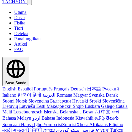
TACHYON
Utama
Dasar
Fisika
Tiori
Deteksi
Panalungtikan
Artikel
FAQ
Basa Sunda
English
Español
Português
Français
Deutsch
日本語
Русский
Italiano
한국어
हिन्दी
العربية
Romana
Magyar
Svenska
Dansk
Suomi
Norsk
Slovencina
Български
Hrvatski
Srpski
Slovenščina
Lietuvių
Latviešu
Eesti
Македонски
Shqip
Euskara
Galego
Catala
Malti
Letzebuergesch
Islenska
Belaruskaja
Bosanski
中文
বাংলা
Bahasa Melayu
اردو
Bahasa Indonesia
Kiswahili
தமிழ்
తెలుగు
Soomaali
Hausa
Igbo
Yoruba
isiZulu
isiXhosa
Afrikaans
Filipino
मराठी
ગુજરાતી
ਪੰਜਾਬੀ
کوردی
پښتو
فارسی
עברית
አማርኛ
Turkce