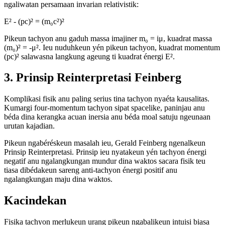
ngaliwatan persamaan invarian relativistik:
E² - (pc)² = (m₀c²)²
Pikeun tachyon anu gaduh massa imajiner m₀ = iμ, kuadrat massa
(m₀)² = -μ². Ieu nuduhkeun yén pikeun tachyon, kuadrat momentum
(pc)² salawasna langkung ageung ti kuadrat énergi E².
3. Prinsip Reinterpretasi Feinberg
Komplikasi fisik anu paling serius tina tachyon nyaéta kausalitas.
Kumargi four-momentum tachyon sipat spacelike, paninjau anu
béda dina kerangka acuan inersia anu béda moal satuju ngeunaan
urutan kajadian.
Pikeun ngabéréskeun masalah ieu, Gerald Feinberg ngenalkeun
Prinsip Reinterpretasi. Prinsip ieu nyatakeun yén tachyon énergi
negatif anu ngalangkungan mundur dina waktos sacara fisik teu
tiasa dibédakeun sareng anti-tachyon énergi positif anu
ngalangkungan maju dina waktos.
Kacindekan
Fisika tachyon merlukeun urang pikeun ngabalikeun intuisi biasa