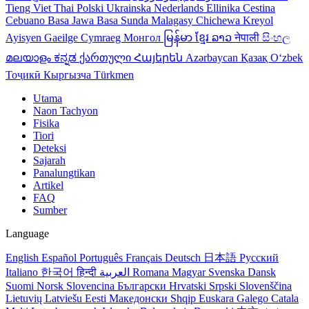
Tieng Viet
Thai
Polski
Ukrainska
Nederlands
Ellinika
Cestina
Cebuano
Basa Jawa
Basa Sunda
Malagasy
Chichewa
Kreyol
Ayisyen
Gaeilge
Cymraeg
Монгол
မြန်မာ
ខ្មែរ
ລາວ
नेपाली
සිංහල
മലയാളം
ಕನ್ನಡ
ქართული
Հայերեն
Azərbaycan
Қазақ
Oʻzbek
Тоҷикӣ
Кыргызча
Türkmen
Utama
Naon Tachyon
Fisika
Tiori
Deteksi
Sajarah
Panalungtikan
Artikel
FAQ
Sumber
Language
English
Español
Português
Français
Deutsch
日本語
Русский
Italiano
한국어
हिन्दी
العربية
Romana
Magyar
Svenska
Dansk
Suomi
Norsk
Slovencina
Български
Hrvatski
Srpski
Slovenščina
Lietuvių
Latviešu
Eesti
Македонски
Shqip
Euskara
Galego
Catala