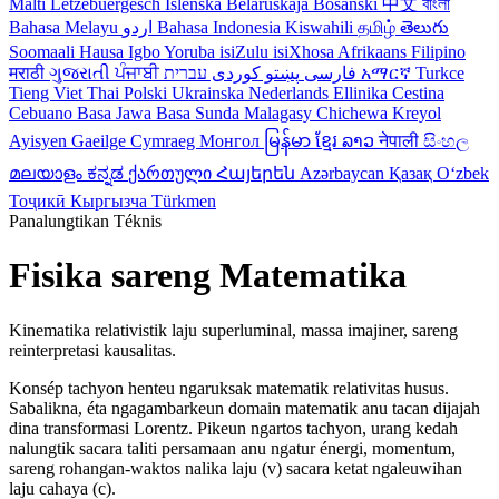
Malti
Letzebuergesch
Islenska
Belaruskaja
Bosanski
中文
বাংলা
Bahasa Melayu
اردو
Bahasa Indonesia
Kiswahili
தமிழ்
తెలుగు
Soomaali
Hausa
Igbo
Yoruba
isiZulu
isiXhosa
Afrikaans
Filipino
मराठी
ગુજરાતી
ਪੰਜਾਬੀ
کوردی
پښتو
فارسی
עברית
አማርኛ
Turkce
Tieng Viet
Thai
Polski
Ukrainska
Nederlands
Ellinika
Cestina
Cebuano
Basa Jawa
Basa Sunda
Malagasy
Chichewa
Kreyol
Ayisyen
Gaeilge
Cymraeg
Монгол
မြန်မာ
ខ្មែរ
ລາວ
नेपाली
සිංහල
മലയാളം
ಕನ್ನಡ
ქართული
Հայերեն
Azərbaycan
Қазақ
Oʻzbek
Тоҷикӣ
Кыргызча
Türkmen
Panalungtikan Téknis
Fisika sareng Matematika
Kinematika relativistik laju superluminal, massa imajiner, sareng
reinterpretasi kausalitas.
Konsép tachyon henteu ngaruksak matematik relativitas husus.
Sabalikna, éta ngagambarkeun domain matematik anu tacan dijajah
dina transformasi Lorentz. Pikeun ngartos tachyon, urang kedah
nalungtik sacara taliti persamaan anu ngatur énergi, momentum,
sareng rohangan-waktos nalika laju (v) sacara ketat ngaleuwihan
laju cahaya (c).