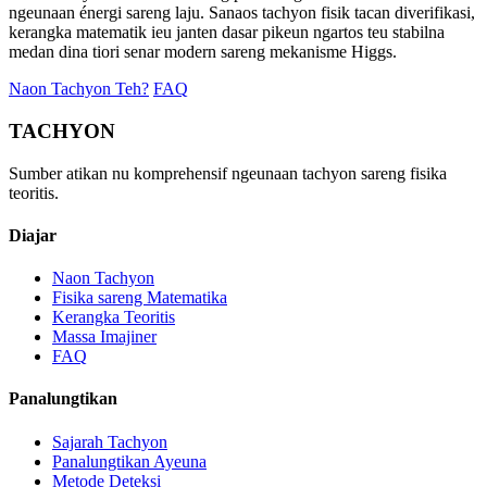
ngeunaan énergi sareng laju. Sanaos tachyon fisik tacan diverifikasi,
kerangka matematik ieu janten dasar pikeun ngartos teu stabilna
medan dina tiori senar modern sareng mekanisme Higgs.
Naon Tachyon Teh?
FAQ
TACHYON
Sumber atikan nu komprehensif ngeunaan tachyon sareng fisika
teoritis.
Diajar
Naon Tachyon
Fisika sareng Matematika
Kerangka Teoritis
Massa Imajiner
FAQ
Panalungtikan
Sajarah Tachyon
Panalungtikan Ayeuna
Metode Deteksi