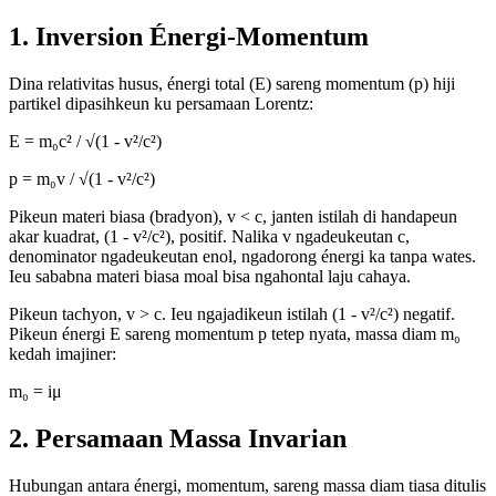
1. Inversion Énergi-Momentum
Dina relativitas husus, énergi total (E) sareng momentum (p) hiji
partikel dipasihkeun ku persamaan Lorentz:
E = m₀c² / √(1 - v²/c²)
p = m₀v / √(1 - v²/c²)
Pikeun materi biasa (bradyon), v < c, janten istilah di handapeun
akar kuadrat, (1 - v²/c²), positif. Nalika v ngadeukeutan c,
denominator ngadeukeutan enol, ngadorong énergi ka tanpa wates.
Ieu sababna materi biasa moal bisa ngahontal laju cahaya.
Pikeun tachyon, v > c. Ieu ngajadikeun istilah (1 - v²/c²) negatif.
Pikeun énergi E sareng momentum p tetep nyata, massa diam m₀
kedah imajiner:
m₀ = iμ
2. Persamaan Massa Invarian
Hubungan antara énergi, momentum, sareng massa diam tiasa ditulis