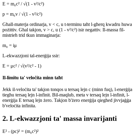
E = m₀c² / √(1 - v²/c²)
p = m₀v / √(1 - v²/c²)
Għall-materja ordinarja, v < c, u t-terminu taħt l-għerq kwadru huwa
pożittiv. Għal takjon, v > c, u (1 - v²/c²) isir negattiv. Il-massa fil-
mistrieħ trid tkun immaginarja:
m₀ = iμ
L-ekwazzjoni tal-enerġija ssir:
E = μc² / √(v²/c² - 1)
Il-limitu ta' veloċita minn taħt
Jekk il-veloċita ta' takjon tonqos u tersaq lejn c (minn fuq), l-enerġija
tiegħu tersaq lejn l-infinit. Bil-maqlub, meta v tersaq lejn l-infinit, l-
enerġija E tersaq lejn żero. Takjon b'żero enerġija qiegħed jivvjaġġa
b'veloċita infinita.
2. L-ekwazzjoni ta' massa invarijanti
E² - (pc)² = (m₀c²)²