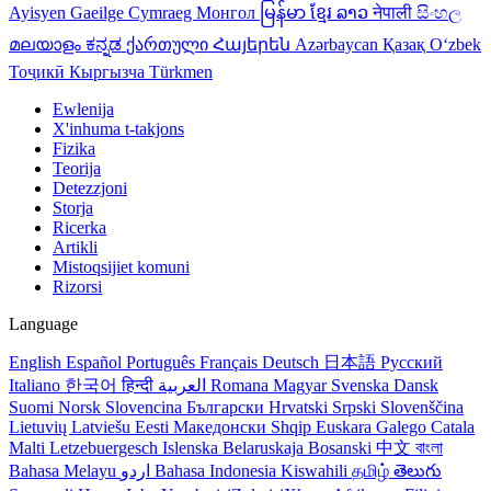
Ayisyen
Gaeilge
Cymraeg
Монгол
မြန်မာ
ខ្មែរ
ລາວ
नेपाली
සිංහල
മലയാളം
ಕನ್ನಡ
ქართული
Հայերեն
Azərbaycan
Қазақ
Oʻzbek
Тоҷикӣ
Кыргызча
Türkmen
Ewlenija
X'inhuma t-takjons
Fizika
Teorija
Detezzjoni
Storja
Ricerka
Artikli
Mistoqsijiet komuni
Rizorsi
Language
English
Español
Português
Français
Deutsch
日本語
Русский
Italiano
한국어
हिन्दी
العربية
Romana
Magyar
Svenska
Dansk
Suomi
Norsk
Slovencina
Български
Hrvatski
Srpski
Slovenščina
Lietuvių
Latviešu
Eesti
Македонски
Shqip
Euskara
Galego
Catala
Malti
Letzebuergesch
Islenska
Belaruskaja
Bosanski
中文
বাংলা
Bahasa Melayu
اردو
Bahasa Indonesia
Kiswahili
தமிழ்
తెలుగు