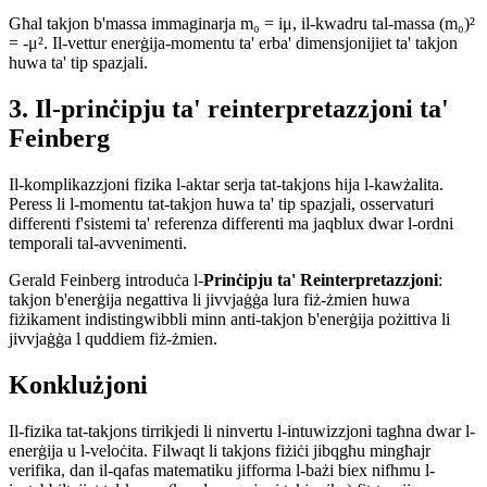
Għal takjon b'massa immaginarja m₀ = iμ, il-kwadru tal-massa (m₀)²
= -μ². Il-vettur enerġija-momentu ta' erba' dimensjonijiet ta' takjon
huwa ta' tip spazjali.
3. Il-prinċipju ta' reinterpretazzjoni ta'
Feinberg
Il-komplikazzjoni fizika l-aktar serja tat-takjons hija l-kawżalita.
Peress li l-momentu tat-takjon huwa ta' tip spazjali, osservaturi
differenti f'sistemi ta' referenza differenti ma jaqblux dwar l-ordni
temporali tal-avvenimenti.
Gerald Feinberg introduċa l-
Prinċipju ta' Reinterpretazzjoni
:
takjon b'enerġija negattiva li jivvjaġġa lura fiż-żmien huwa
fiżikament indistingwibbli minn anti-takjon b'enerġija pożittiva li
jivvjaġġa l quddiem fiż-żmien.
Konklużjoni
Il-fizika tat-takjons tirrikjedi li ninvertu l-intuwizzjoni tagħna dwar l-
enerġija u l-veloċita. Filwaqt li takjons fiżiċi jibqgħu mingħajr
verifika, dan il-qafas matematiku jifforma l-bażi biex nifhmu l-