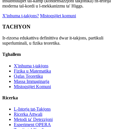
instabbiltajiet tal-kamp (kondensazzjoni takjonika) fit-teorija
moderna tal-kordi u l-mekkanizmu ta' Higgs.
X'inhuma t-takjons?
Mistoqsijiet komuni
TACHYON
Ir-rizorsa edukattiva definittiva dwar it-takjons, partikuli
superluminali, u fizika teoretika.
Tghallem
X'inhuma t-takjons
Fizika u Matematika
Qafas Teoretiku
Massa Immaginarja
Mistoqsijiet Komuni
Ricerka
L-Istorja tat-Takjons
Ricerka Attwali
Metodi ta' Detezzjoni
Esperiment OPERA