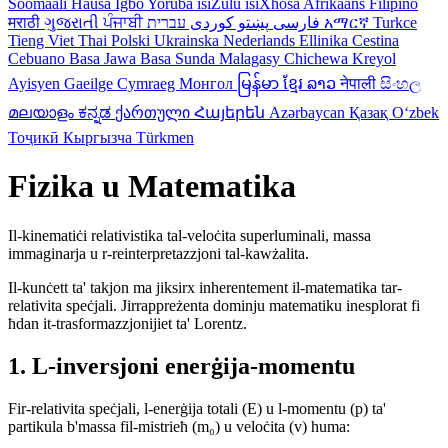
Soomaali
Hausa
Igbo
Yoruba
isiZulu
isiXhosa
Afrikaans
Filipino
मराठी
ગુજરાતી
ਪੰਜਾਬੀ
کوردی
پښتو
فارسی
עברית
አማርኛ
Turkce
Tieng Viet
Thai
Polski
Ukrainska
Nederlands
Ellinika
Cestina
Cebuano
Basa Jawa
Basa Sunda
Malagasy
Chichewa
Kreyol
Ayisyen
Gaeilge
Cymraeg
Монгол
မြန်မာ
ខ្មែរ
ລາວ
नेपाली
සිංහල
മലയാളം
ಕನ್ನಡ
ქართული
Հայերեն
Azərbaycan
Қазақ
Oʻzbek
Тоҷикӣ
Кыргызча
Türkmen
Fizika u Matematika
Il-kinematiċi relativistika tal-veloċita superluminali, massa
immaginarja u r-reinterpretazzjoni tal-kawżalita.
Il-kunċett ta' takjon ma jiksirx inherentement il-matematika tar-
relativita speċjali. Jirrappreżenta dominju matematiku inesplorat fi
ħdan it-trasformazzjonijiet ta' Lorentz.
1. L-inversjoni enerġija-momentu
Fir-relativita speċjali, l-enerġija totali (E) u l-momentu (p) ta'
partikula b'massa fil-mistrieħ (m₀) u veloċita (v) huma: