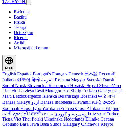
TACHYON
Ewlenija
Baziku
Fizika
Teorija
Detezzjoni
Ricerka
Artikli
Mistoqsijiet komuni
Malti
English
Español
Português
Français
Deutsch
日本語
Русский
Italiano
한국어
हिन्दी
العربية
Romana
Magyar
Svenska
Dansk
Suomi
Norsk
Slovencina
Български
Hrvatski
Srpski
Slovenščina
Lietuvių
Latviešu
Eesti
Македонски
Shqip
Euskara
Galego
Catala
Malti
Letzebuergesch
Islenska
Belaruskaja
Bosanski
中文
বাংলা
Bahasa Melayu
اردو
Bahasa Indonesia
Kiswahili
தமிழ்
తెలుగు
Soomaali
Hausa
Igbo
Yoruba
isiZulu
isiXhosa
Afrikaans
Filipino
मराठी
ગુજરાતી
ਪੰਜਾਬੀ
کوردی
پښتو
فارسی
עברית
አማርኛ
Turkce
Tieng Viet
Thai
Polski
Ukrainska
Nederlands
Ellinika
Cestina
Cebuano
Basa Jawa
Basa Sunda
Malagasy
Chichewa
Kreyol