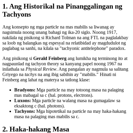
1. Ang Historikal na Pinanggalingan ng
Tachyons
Ang konsepto ng mga particle na mas mabilis sa liwanag ay
nagsimula noong unang bahagi ng ika-20 siglo. Noong 1917,
nakilala ng pisikong si Richard Tolman na ang FTL na paglalakbay
sa loob ng balangkas ng espesyal na relatibidad ay magdudulot ng
paglabag sa sanhi, na kilala sa "tachyonic antitelephone" paradox.
Ang pisikong si
Gerald Feinberg
ang lumikha ng terminong ito at
nagpaunlad ng tachyon theory sa kanyang papel noong 1967 na
inilathala sa
Physical Review
. Ang pangalan ay nagmula sa salitang
Griyego na
tachys
na ang ibig sabihin ay "mabilis." Hinati ni
Feinberg ang lahat ng materya sa tatlong klase:
Bradyons:
Mga particle na may totoong masa na palaging
mas mabagal sa c (hal. protons, electrons).
Luxons:
Mga particle na walang masa na gumagalaw sa
eksaktong c (hal. photons).
Tachyons:
Mga hipotetikal na particle na may haka-hakang
masa na palaging mas mabilis sa c.
2. Haka-hakang Masa