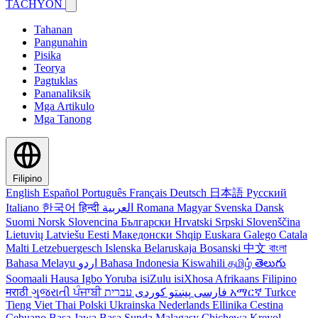
TACHYON
Tahanan
Pangunahin
Pisika
Teorya
Pagtuklas
Pananaliksik
Mga Artikulo
Mga Tanong
Filipino
English
Español
Português
Français
Deutsch
日本語
Русский
Italiano
한국어
हिन्दी
العربية
Romana
Magyar
Svenska
Dansk
Suomi
Norsk
Slovencina
Български
Hrvatski
Srpski
Slovenščina
Lietuvių
Latviešu
Eesti
Македонски
Shqip
Euskara
Galego
Catala
Malti
Letzebuergesch
Islenska
Belaruskaja
Bosanski
中文
বাংলা
Bahasa Melayu
اردو
Bahasa Indonesia
Kiswahili
தமிழ்
తెలుగు
Soomaali
Hausa
Igbo
Yoruba
isiZulu
isiXhosa
Afrikaans
Filipino
मराठी
ગુજરાતી
ਪੰਜਾਬੀ
کوردی
پښتو
فارسی
עברית
አማርኛ
Turkce
Tieng Viet
Thai
Polski
Ukrainska
Nederlands
Ellinika
Cestina
Cebuano
Basa Jawa
Basa Sunda
Malagasy
Chichewa
Kreyol