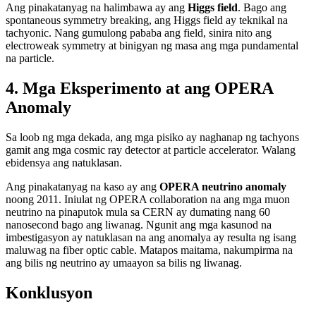
Ang pinakatanyag na halimbawa ay ang
Higgs field
. Bago ang
spontaneous symmetry breaking, ang Higgs field ay teknikal na
tachyonic. Nang gumulong pababa ang field, sinira nito ang
electroweak symmetry at binigyan ng masa ang mga pundamental
na particle.
4. Mga Eksperimento at ang OPERA
Anomaly
Sa loob ng mga dekada, ang mga pisiko ay naghanap ng tachyons
gamit ang mga cosmic ray detector at particle accelerator. Walang
ebidensya ang natuklasan.
Ang pinakatanyag na kaso ay ang
OPERA neutrino anomaly
noong 2011. Iniulat ng OPERA collaboration na ang mga muon
neutrino na pinaputok mula sa CERN ay dumating nang 60
nanosecond bago ang liwanag. Ngunit ang mga kasunod na
imbestigasyon ay natuklasan na ang anomalya ay resulta ng isang
maluwag na fiber optic cable. Matapos maitama, nakumpirma na
ang bilis ng neutrino ay umaayon sa bilis ng liwanag.
Konklusyon