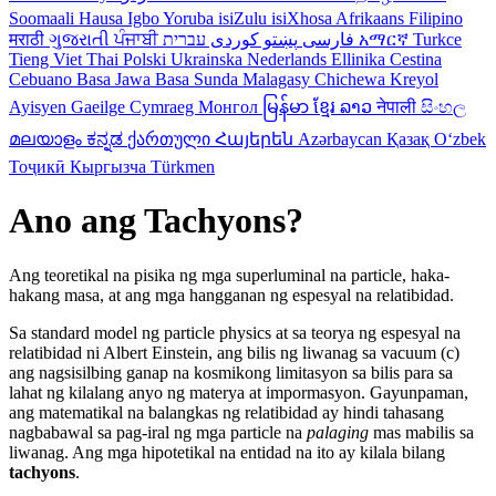
Soomaali
Hausa
Igbo
Yoruba
isiZulu
isiXhosa
Afrikaans
Filipino
मराठी
ગુજરાતી
ਪੰਜਾਬੀ
کوردی
پښتو
فارسی
עברית
አማርኛ
Turkce
Tieng Viet
Thai
Polski
Ukrainska
Nederlands
Ellinika
Cestina
Cebuano
Basa Jawa
Basa Sunda
Malagasy
Chichewa
Kreyol
Ayisyen
Gaeilge
Cymraeg
Монгол
မြန်မာ
ខ្មែរ
ລາວ
नेपाली
සිංහල
മലയാളം
ಕನ್ನಡ
ქართული
Հայերեն
Azərbaycan
Қазақ
Oʻzbek
Тоҷикӣ
Кыргызча
Türkmen
Ano ang Tachyons?
Ang teoretikal na pisika ng mga superluminal na particle, haka-
hakang masa, at ang mga hangganan ng espesyal na relatibidad.
Sa standard model ng particle physics at sa teorya ng espesyal na
relatibidad ni Albert Einstein, ang bilis ng liwanag sa vacuum (c)
ang nagsisilbing ganap na kosmikong limitasyon sa bilis para sa
lahat ng kilalang anyo ng materya at impormasyon. Gayunpaman,
ang matematikal na balangkas ng relatibidad ay hindi tahasang
nagbabawal sa pag-iral ng mga particle na
palaging
mas mabilis sa
liwanag. Ang mga hipotetikal na entidad na ito ay kilala bilang
tachyons
.