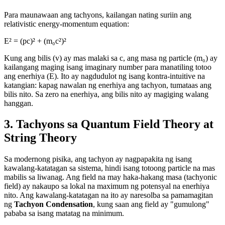
Para maunawaan ang tachyons, kailangan nating suriin ang
relativistic energy-momentum equation:
E² = (pc)² + (m₀c²)²
Kung ang bilis (v) ay mas malaki sa c, ang masa ng particle (m₀) ay
kailangang maging isang imaginary number para manatiling totoo
ang enerhiya (E). Ito ay nagdudulot ng isang kontra-intuitive na
katangian: kapag nawalan ng enerhiya ang tachyon, tumataas ang
bilis nito. Sa zero na enerhiya, ang bilis nito ay magiging walang
hanggan.
3. Tachyons sa Quantum Field Theory at
String Theory
Sa modernong pisika, ang tachyon ay nagpapakita ng isang
kawalang-katatagan sa sistema, hindi isang totoong particle na mas
mabilis sa liwanag. Ang field na may haka-hakang masa (tachyonic
field) ay nakaupo sa lokal na maximum ng potensyal na enerhiya
nito. Ang kawalang-katatagan na ito ay naresolba sa pamamagitan
ng
Tachyon Condensation
, kung saan ang field ay "gumulong"
pababa sa isang matatag na minimum.