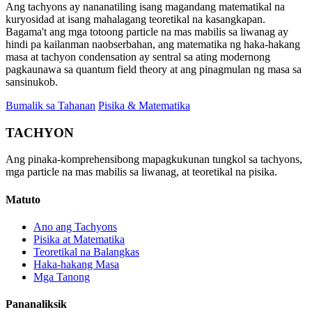
Ang tachyons ay nananatiling isang magandang matematikal na
kuryosidad at isang mahalagang teoretikal na kasangkapan.
Bagama't ang mga totoong particle na mas mabilis sa liwanag ay
hindi pa kailanman naobserbahan, ang matematika ng haka-hakang
masa at tachyon condensation ay sentral sa ating modernong
pagkaunawa sa quantum field theory at ang pinagmulan ng masa sa
sansinukob.
Bumalik sa Tahanan
Pisika & Matematika
TACHYON
Ang pinaka-komprehensibong mapagkukunan tungkol sa tachyons,
mga particle na mas mabilis sa liwanag, at teoretikal na pisika.
Matuto
Ano ang Tachyons
Pisika at Matematika
Teoretikal na Balangkas
Haka-hakang Masa
Mga Tanong
Pananaliksik