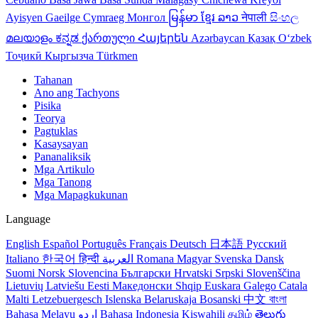
Ayisyen
Gaeilge
Cymraeg
Монгол
မြန်မာ
ខ្មែរ
ລາວ
नेपाली
සිංහල
മലയാളം
ಕನ್ನಡ
ქართული
Հայերեն
Azərbaycan
Қазақ
Oʻzbek
Тоҷикӣ
Кыргызча
Türkmen
Tahanan
Ano ang Tachyons
Pisika
Teorya
Pagtuklas
Kasaysayan
Pananaliksik
Mga Artikulo
Mga Tanong
Mga Mapagkukunan
Language
English
Español
Português
Français
Deutsch
日本語
Русский
Italiano
한국어
हिन्दी
العربية
Romana
Magyar
Svenska
Dansk
Suomi
Norsk
Slovencina
Български
Hrvatski
Srpski
Slovenščina
Lietuvių
Latviešu
Eesti
Македонски
Shqip
Euskara
Galego
Catala
Malti
Letzebuergesch
Islenska
Belaruskaja
Bosanski
中文
বাংলা
Bahasa Melayu
اردو
Bahasa Indonesia
Kiswahili
தமிழ்
తెలుగు