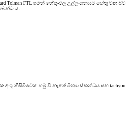
chard Tolman FTL ගමන් හේතු-ඵල උල්ලංඝනයට හේතු වන බව
ම්බන්ධ ය.
 කිසිවිටෙක හමු වී නැතත් මිත්‍යා ස්කන්ධය සහ tachyon