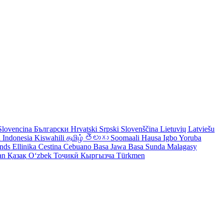
Slovencina
Български
Hrvatski
Srpski
Slovenščina
Lietuvių
Latviešu
 Indonesia
Kiswahili
தமிழ்
తెలుగు
Soomaali
Hausa
Igbo
Yoruba
ands
Ellinika
Cestina
Cebuano
Basa Jawa
Basa Sunda
Malagasy
an
Қазақ
Oʻzbek
Тоҷикӣ
Кыргызча
Türkmen