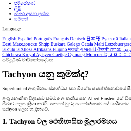
පර්යේෂණ
ලිපි
නිතර අසන ප්‍රශ්න
සම්පත්
Language
English
Español
Português
Français
Deutsch
日本語
Русский
Italia
Eesti
Македонски
Shqip
Euskara
Galego
Catala
Malti
Letzebuerges
isiZulu
isiXhosa
Afrikaans
Filipino
मराठी
ગુજરાતી
ਪੰਜਾਬੀ
وردی
Chichewa
Kreyol Ayisyen
Gaeilge
Cymraeg
Монгол
မြန်မာ
ខ្មែ
සම්පූර්ණ මාර්ගෝපදේශය
Tachyon යනු කුමක්ද?
Superluminal අංශු මිත්‍යා ස්කන්ධය සහ විශේෂ සාපේක්ෂතාවයේ සීමා
අංශු භෞතික විද්‍යාවේ සම්මත ආකෘතිය සහ Albert Einstein ගේ
සීමාව ලෙස ක්‍රියා කරයි. කෙසේ වුවද සාපේක්ෂතාවයේ ගණිත
tachyon ලෙස හැඳින්වේ.
1. Tachyon වල ඓතිහාසික මූලාරම්භය