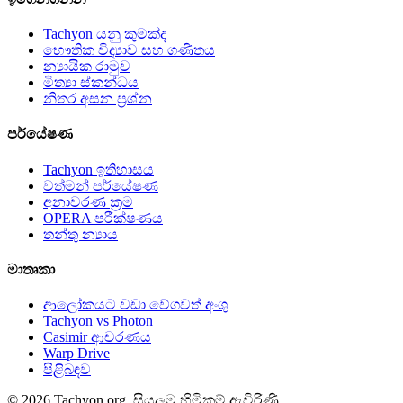
Tachyon යනු කුමක්ද
භෞතික විද්‍යාව සහ ගණිතය
න්‍යායික රාමුව
මිත්‍යා ස්කන්ධය
නිතර අසන ප්‍රශ්න
පර්යේෂණ
Tachyon ඉතිහාසය
වත්මන් පර්යේෂණ
අනාවරණ ක්‍රම
OPERA පරීක්ෂණය
තන්තු න්‍යාය
මාතෘකා
ආලෝකයට වඩා වේගවත් අංශු
Tachyon vs Photon
Casimir ආචරණය
Warp Drive
පිළිබඳව
© 2026 Tachyon.org. සියලුම හිමිකම් ඇවිරිණි.