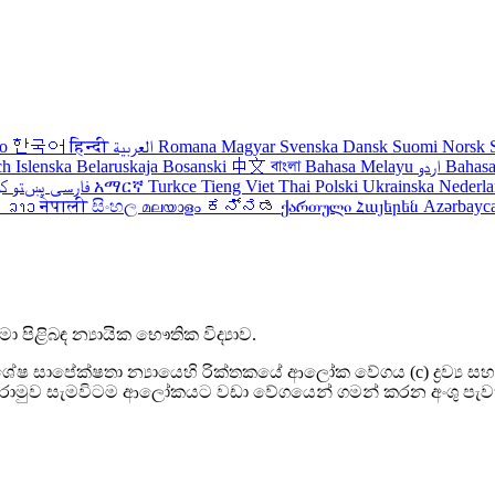
no
한국어
हिन्दी
العربية
Romana
Magyar
Svenska
Dansk
Suomi
Norsk
ch
Islenska
Belaruskaja
Bosanski
中文
বাংলা
Bahasa Melayu
اردو
Bahasa
ک
پښتو
فارسی
עברית
አማርኛ
Turkce
Tieng Viet
Thai
Polski
Ukrainska
Nederl
រ
ລາວ
नेपाली
සිංහල
മലയാളം
ಕನ್ನಡ
ქართული
Հայերեն
Azərbayc
 පිළිබඳ න්‍යායික භෞතික විද්‍යාව.
 විශේෂ සාපේක්ෂතා න්‍යායෙහි රික්තකයේ ආලෝක වේගය (c) ද්‍රව්‍
මය රාමුව සැමවිටම ආලෝකයට වඩා වේගයෙන් ගමන් කරන අංශු පැ