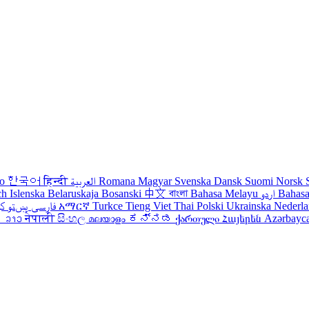
no
한국어
हिन्दी
العربية
Romana
Magyar
Svenska
Dansk
Suomi
Norsk
ch
Islenska
Belaruskaja
Bosanski
中文
বাংলা
Bahasa Melayu
اردو
Bahasa
ک
پښتو
فارسی
עברית
አማርኛ
Turkce
Tieng Viet
Thai
Polski
Ukrainska
Nederl
រ
ລາວ
नेपाली
සිංහල
മലയാളം
ಕನ್ನಡ
ქართული
Հայերեն
Azərbayc