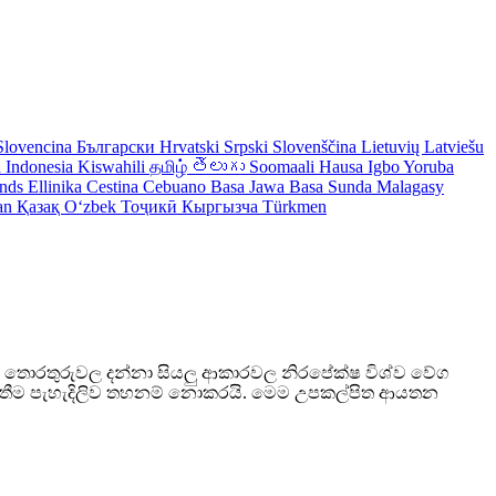
Slovencina
Български
Hrvatski
Srpski
Slovenščina
Lietuvių
Latviešu
 Indonesia
Kiswahili
தமிழ்
తెలుగు
Soomaali
Hausa
Igbo
Yoruba
ands
Ellinika
Cestina
Cebuano
Basa Jawa
Basa Sunda
Malagasy
an
Қазақ
Oʻzbek
Тоҷикӣ
Кыргызча
Türkmen
ය සහ තොරතුරුවල දන්නා සියලු ආකාරවල නිරපේක්ෂ විශ්ව වේග
වතීම පැහැදිලිව තහනම් නොකරයි. මෙම උපකල්පිත ආයතන