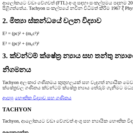
ආලෝකයට වඩා වේගවත් (FTL) අංශු සඳහා සංකල්පමය පදනම 20 වන
පිළිගත්තේය. Tachyon සංකල්පයේ නවීන විධිමත් කිරීම 1967 දී Phy
2. මිත්‍යා ස්කන්ධයේ චලන විද්‍යාව
E² = (pc)² + (m₀c²)²
E² = (pc)² + (m₀c²)²
3. ක්වන්ටම් ක්ෂේත්‍ර න්‍යාය සහ තන්තු න්‍ය
නිගමනය
Tachyon අලංකාර ගණිතමය කුතුහලයක් සහ වැදගත් න්‍යායික මෙ
ක්ෂේත්‍රවල ගණිතය ක්වන්ටම් ක්ෂේත්‍ර න්‍යාය තේරුම් ගැනීමට මධ්
ආපසු
භෞතික විද්‍යාව සහ ගණිතය
TACHYON
Tachyon, ආලෝකයට වඩා වේගවත් අංශු සහ න්‍යායික භෞතික විද්‍ය
ඉගෙනගන්න