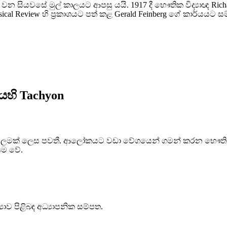
 සියවසේ මුල් කාලයට ආපසු යයි. 1917 දී භෞතික විද්‍යාඥ Ri
sical Review හි ප්‍රකාශයට පත් කළ Gerald Feinberg ගේ කාර්යයට ස
ායෙහි Tachyon
වලමක් ලෙස පවතී. ආලෝකයට වඩා වේගයෙන් ගමන් කරන භෞතික අංශු
‍යම වේ.
ාව පිළිබඳ අධ්‍යාපනික සම්පත.