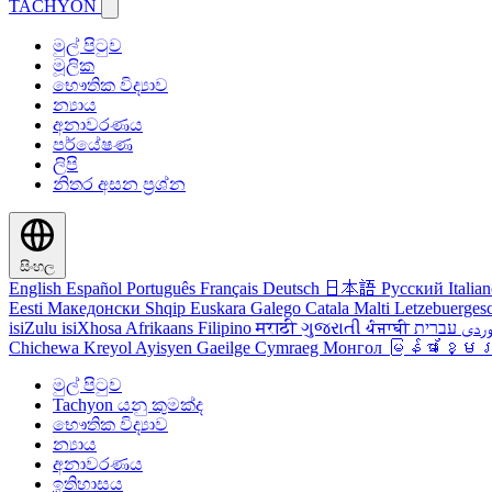
TACHYON
මුල් පිටුව
මූලික
භෞතික විද්‍යාව
න්‍යාය
අනාවරණය
පර්යේෂණ
ලිපි
නිතර අසන ප්‍රශ්න
සිංහල
English
Español
Português
Français
Deutsch
日本語
Русский
Italia
Eesti
Македонски
Shqip
Euskara
Galego
Catala
Malti
Letzebuerges
isiZulu
isiXhosa
Afrikaans
Filipino
मराठी
ગુજરાતી
ਪੰਜਾਬੀ
وردی
Chichewa
Kreyol Ayisyen
Gaeilge
Cymraeg
Монгол
မြန်မာ
ខ្មែ
මුල් පිටුව
Tachyon යනු කුමක්ද
භෞතික විද්‍යාව
න්‍යාය
අනාවරණය
ඉතිහාසය