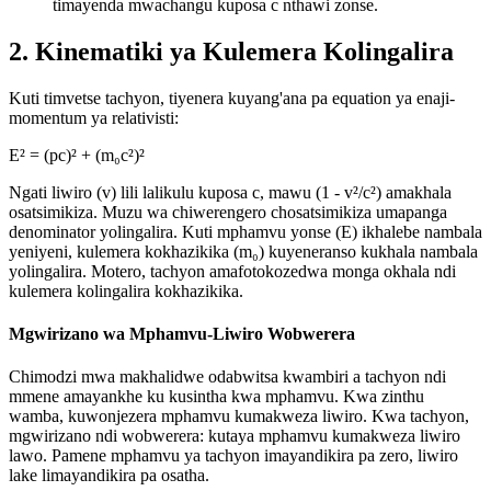
timayenda mwachangu kuposa c nthawi zonse.
2. Kinematiki ya Kulemera Kolingalira
Kuti timvetse tachyon, tiyenera kuyang'ana pa equation ya enaji-
momentum ya relativisti:
E² = (pc)² + (m₀c²)²
Ngati liwiro (v) lili lalikulu kuposa c, mawu (1 - v²/c²) amakhala
osatsimikiza. Muzu wa chiwerengero chosatsimikiza umapanga
denominator yolingalira. Kuti mphamvu yonse (E) ikhalebe nambala
yeniyeni, kulemera kokhazikika (m₀) kuyeneranso kukhala nambala
yolingalira. Motero, tachyon amafotokozedwa monga okhala ndi
kulemera kolingalira kokhazikika.
Mgwirizano wa Mphamvu-Liwiro Wobwerera
Chimodzi mwa makhalidwe odabwitsa kwambiri a tachyon ndi
mmene amayankhe ku kusintha kwa mphamvu. Kwa zinthu
wamba, kuwonjezera mphamvu kumakweza liwiro. Kwa tachyon,
mgwirizano ndi wobwerera: kutaya mphamvu kumakweza liwiro
lawo. Pamene mphamvu ya tachyon imayandikira pa zero, liwiro
lake limayandikira pa osatha.