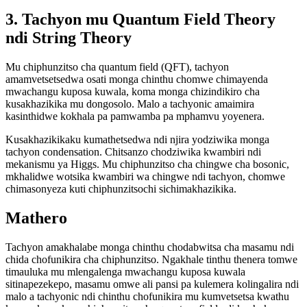
3. Tachyon mu Quantum Field Theory
ndi String Theory
Mu chiphunzitso cha quantum field (QFT), tachyon
amamvetsetsedwa osati monga chinthu chomwe chimayenda
mwachangu kuposa kuwala, koma monga chizindikiro cha
kusakhazikika mu dongosolo. Malo a tachyonic amaimira
kasinthidwe kokhala pa pamwamba pa mphamvu yoyenera.
Kusakhazikikaku kumathetsedwa ndi njira yodziwika monga
tachyon condensation. Chitsanzo chodziwika kwambiri ndi
mekanismu ya Higgs. Mu chiphunzitso cha chingwe cha bosonic,
mkhalidwe wotsika kwambiri wa chingwe ndi tachyon, chomwe
chimasonyeza kuti chiphunzitsochi sichimakhazikika.
Mathero
Tachyon amakhalabe monga chinthu chodabwitsa cha masamu ndi
chida chofunikira cha chiphunzitso. Ngakhale tinthu thenera tomwe
timauluka mu mlengalenga mwachangu kuposa kuwala
sitinapezekepo, masamu omwe ali pansi pa kulemera kolingalira ndi
malo a tachyonic ndi chinthu chofunikira mu kumvetsetsa kwathu