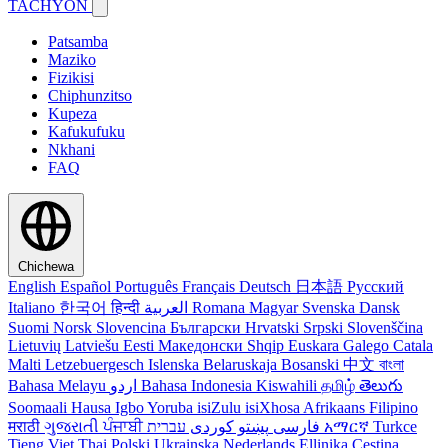
TACHYON
Patsamba
Maziko
Fizikisi
Chiphunzitso
Kupeza
Kafukufuku
Nkhani
FAQ
Chichewa
English
Español
Português
Français
Deutsch
日本語
Русский
Italiano
한국어
हिन्दी
العربية
Romana
Magyar
Svenska
Dansk
Suomi
Norsk
Slovencina
Български
Hrvatski
Srpski
Slovenščina
Lietuvių
Latviešu
Eesti
Македонски
Shqip
Euskara
Galego
Catala
Malti
Letzebuergesch
Islenska
Belaruskaja
Bosanski
中文
বাংলা
Bahasa Melayu
اردو
Bahasa Indonesia
Kiswahili
தமிழ்
తెలుగు
Soomaali
Hausa
Igbo
Yoruba
isiZulu
isiXhosa
Afrikaans
Filipino
मराठी
ગુજરાતી
ਪੰਜਾਬੀ
کوردی
پښتو
فارسی
עברית
አማርኛ
Turkce
Tieng Viet
Thai
Polski
Ukrainska
Nederlands
Ellinika
Cestina