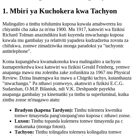
1. Mbiri ya Kuchokera kwa Tachyon
Malingaliro a tinthu tofulumira kuposa kuwala amabwerera ku
chiyambi cha zaka za m'ma 1900. Mu 1917, katswiri wa fizikisi
Richard Tolman anazindikira kuti kuyenda mwachangu kuposa
kuwala mu gambalay ya relativiti yapadera kudzadzetsa zovuta za
chifukwa, zomwe zimadziwika monga paradoksi ya "tachyonic
antitelephone".
Koma kupangidwa kwamakonoka kwa malingaliro a tachyon
kumaperekedwa kwa katswiri wa fizikisi Gerald Feinberg, yemwe
anapanga mawu mu zolemba zake zofunikira za 1967 mu Physical
Review. Dzina linatengwa ku mawu a Chigriki tachys, kutanthauza
"mwachangu." Pa nthawi yomweyo, akatswiri a fizikisi E.C.G.
Sudarshan, O.M.P. Bilaniuk, ndi V.K. Deshpande payekha
anapanga gambalay ya kinematiki ya tinthu ta superluminal, kuika
zinthu zonse m'magawo atatu:
Bradyon (kapena Tardyon):
Tinthu tolemera kweniku
tomwe timayenda pang'onopang'ono kuposa c nthawi zonse.
Luxon:
Tinthu topanda kulemera tomwe timayenda pa c
makamaka (monga fotoni).
Tachyon:
Tinthu tolingalira tolemera kolingalira tomwe