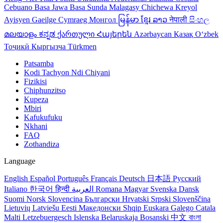
Cebuano
Basa Jawa
Basa Sunda
Malagasy
Chichewa
Kreyol
Ayisyen
Gaeilge
Cymraeg
Монгол
မြန်မာ
ខ្មែរ
ລາວ
नेपाली
සිංහල
മലയാളം
ಕನ್ನಡ
ქართული
Հայերեն
Azərbaycan
Қазақ
Oʻzbek
Тоҷикӣ
Кыргызча
Türkmen
Patsamba
Kodi Tachyon Ndi Chiyani
Fizikisi
Chiphunzitso
Kupeza
Mbiri
Kafukufuku
Nkhani
FAQ
Zothandiza
Language
English
Español
Português
Français
Deutsch
日本語
Русский
Italiano
한국어
हिन्दी
العربية
Romana
Magyar
Svenska
Dansk
Suomi
Norsk
Slovencina
Български
Hrvatski
Srpski
Slovenščina
Lietuvių
Latviešu
Eesti
Македонски
Shqip
Euskara
Galego
Catala
Malti
Letzebuergesch
Islenska
Belaruskaja
Bosanski
中文
বাংলা