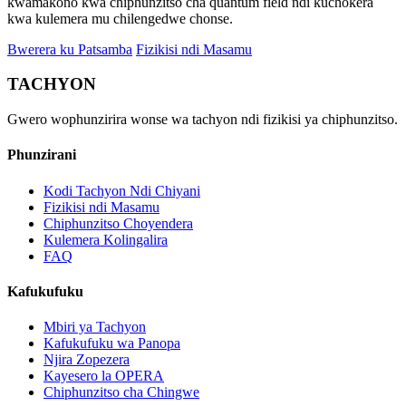
kwamakono kwa chiphunzitso cha quantum field ndi kuchokera
kwa kulemera mu chilengedwe chonse.
Bwerera ku Patsamba
Fizikisi ndi Masamu
TACHYON
Gwero wophunzirira wonse wa tachyon ndi fizikisi ya chiphunzitso.
Phunzirani
Kodi Tachyon Ndi Chiyani
Fizikisi ndi Masamu
Chiphunzitso Choyendera
Kulemera Kolingalira
FAQ
Kafukufuku
Mbiri ya Tachyon
Kafukufuku wa Panopa
Njira Zopezera
Kayesero la OPERA
Chiphunzitso cha Chingwe