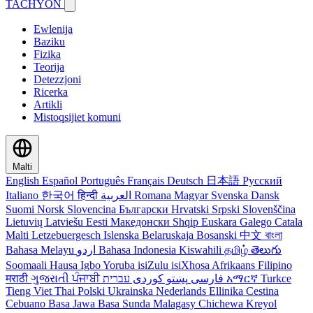
TACHYON
Ewlenija
Baziku
Fizika
Teorija
Detezzjoni
Ricerka
Artikli
Mistoqsijiet komuni
Malti
English
Español
Português
Français
Deutsch
日本語
Русский
Italiano
한국어
हिन्दी
العربية
Romana
Magyar
Svenska
Dansk
Suomi
Norsk
Slovencina
Български
Hrvatski
Srpski
Slovenščina
Lietuvių
Latviešu
Eesti
Македонски
Shqip
Euskara
Galego
Catala
Malti
Letzebuergesch
Islenska
Belaruskaja
Bosanski
中文
বাংলা
Bahasa Melayu
اردو
Bahasa Indonesia
Kiswahili
தமிழ்
తెలుగు
Soomaali
Hausa
Igbo
Yoruba
isiZulu
isiXhosa
Afrikaans
Filipino
मराठी
ગુજરાતી
ਪੰਜਾਬੀ
کوردی
پښتو
فارسی
עברית
አማርኛ
Turkce
Tieng Viet
Thai
Polski
Ukrainska
Nederlands
Ellinika
Cestina
Cebuano
Basa Jawa
Basa Sunda
Malagasy
Chichewa
Kreyol