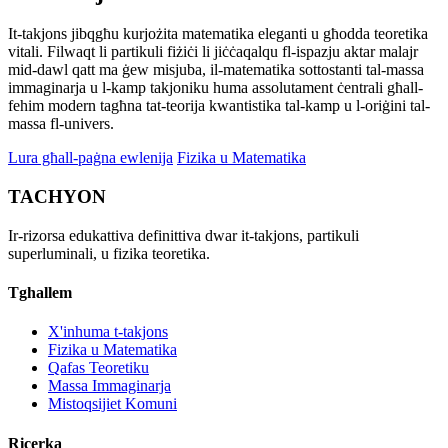
It-takjons jibqgħu kurjożita matematika eleganti u għodda teoretika
vitali. Filwaqt li partikuli fiżiċi li jiċċaqalqu fl-ispazju aktar malajr
mid-dawl qatt ma ġew misjuba, il-matematika sottostanti tal-massa
immaginarja u l-kamp takjoniku huma assolutament ċentrali għall-
fehim modern tagħna tat-teorija kwantistika tal-kamp u l-oriġini tal-
massa fl-univers.
Lura għall-paġna ewlenija
Fizika u Matematika
TACHYON
Ir-rizorsa edukattiva definittiva dwar it-takjons, partikuli
superluminali, u fizika teoretika.
Tghallem
X'inhuma t-takjons
Fizika u Matematika
Qafas Teoretiku
Massa Immaginarja
Mistoqsijiet Komuni
Ricerka