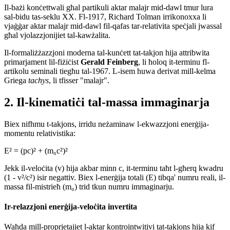
Il-bażi konċettwali għal partikuli aktar malajr mid-dawl tmur lura
sal-bidu tas-seklu XX. Fl-1917, Richard Tolman irrikonoxxa li
vjaġġar aktar malajr mid-dawl fil-qafas tar-relativita speċjali jwassal
għal vjolazzjonijiet tal-kawżalita.
Il-formaliżżazzjoni moderna tal-kunċett tat-takjon hija attribwita
primarjament lil-fiżiċist
Gerald Feinberg
, li ħoloq it-terminu fl-
artikolu seminali tiegħu tal-1967. L-isem huwa derivat mill-kelma
Griega
tachys
, li tfisser "malajr".
2. Il-kinematiċi tal-massa immaginarja
Biex nifhmu t-takjons, irridu neżaminaw l-ekwazzjoni enerġija-
momentu relativistika:
E² = (pc)² + (m₀c²)²
Jekk il-veloċita (v) hija akbar minn c, it-terminu taħt l-għerq kwadru
(1 - v²/c²) isir negattiv. Biex l-enerġija totali (E) tibqa' numru reali, il-
massa fil-mistrieħ (m₀) trid tkun numru immaginarju.
Ir-relazzjoni enerġija-veloċita invertita
Waħda mill-proprjetajiet l-aktar kontrointwitivi tat-takjons hija kif