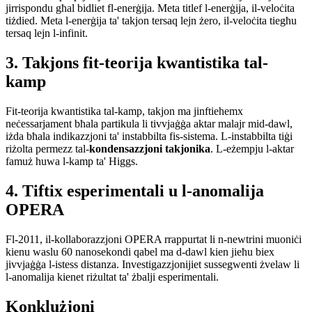
jirrispondu għal bidliet fl-enerġija. Meta titlef l-enerġija, il-veloċita
tiżdied. Meta l-enerġija ta' takjon tersaq lejn żero, il-veloċita tiegħu
tersaq lejn l-infinit.
3. Takjons fit-teorija kwantistika tal-
kamp
Fit-teorija kwantistika tal-kamp, takjon ma jinftiehemx
neċessarjament bħala partikula li tivvjaġġa aktar malajr mid-dawl,
iżda bħala indikazzjoni ta' instabbilta fis-sistema. L-instabbilta tiġi
riżolta permezz tal-
kondensazzjoni takjonika
. L-eżempju l-aktar
famuż huwa l-kamp ta' Higgs.
4. Tiftix esperimentali u l-anomalija
OPERA
Fl-2011, il-kollaborazzjoni OPERA rrappurtat li n-newtrini muoniċi
kienu waslu 60 nanosekondi qabel ma d-dawl kien jieħu biex
jivvjaġġa l-istess distanza. Investigazzjonijiet sussegwenti żvelaw li
l-anomalija kienet riżultat ta' żbalji esperimentali.
Konklużjoni