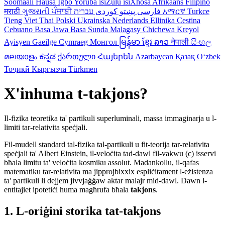
Soomaali
Hausa
Igbo
Yoruba
isiZulu
isiXhosa
Afrikaans
Filipino
मराठी
ગુજરાતી
ਪੰਜਾਬੀ
کوردی
پښتو
فارسی
עברית
አማርኛ
Turkce
Tieng Viet
Thai
Polski
Ukrainska
Nederlands
Ellinika
Cestina
Cebuano
Basa Jawa
Basa Sunda
Malagasy
Chichewa
Kreyol
Ayisyen
Gaeilge
Cymraeg
Монгол
မြန်မာ
ខ្មែរ
ລາວ
नेपाली
සිංහල
മലയാളം
ಕನ್ನಡ
ქართული
Հայերեն
Azərbaycan
Қазақ
Oʻzbek
Тоҷикӣ
Кыргызча
Türkmen
X'inhuma t-takjons?
Il-fizika teoretika ta' partikuli superluminali, massa immaginarja u l-
limiti tar-relativita speċjali.
Fil-mudell standard tal-fizika tal-partikuli u fit-teorija tar-relativita
speċjali ta' Albert Einstein, il-veloċita tad-dawl fil-vakwu (c) isservi
bħala limitu ta' veloċita kosmiku assolut. Madankollu, il-qafas
matematiku tar-relativita ma jipprojbixxix espliċitament l-eżistenza
ta' partikuli li dejjem jivvjaġġaw aktar malajr mid-dawl. Dawn l-
entitajiet ipotetiċi huma magħrufa bħala
takjons
.
1. L-oriġini storika tat-takjons