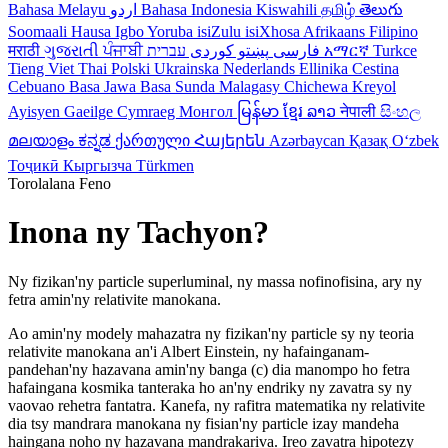
Bahasa Melayu
اردو
Bahasa Indonesia
Kiswahili
தமிழ்
తెలుగు
Soomaali
Hausa
Igbo
Yoruba
isiZulu
isiXhosa
Afrikaans
Filipino
मराठी
ગુજરાતી
ਪੰਜਾਬੀ
کوردی
پښتو
فارسی
עברית
አማርኛ
Turkce
Tieng Viet
Thai
Polski
Ukrainska
Nederlands
Ellinika
Cestina
Cebuano
Basa Jawa
Basa Sunda
Malagasy
Chichewa
Kreyol
Ayisyen
Gaeilge
Cymraeg
Монгол
မြန်မာ
ខ្មែរ
ລາວ
नेपाली
සිංහල
മലയാളം
ಕನ್ನಡ
ქართული
Հայերեն
Azərbaycan
Қазақ
Oʻzbek
Тоҷикӣ
Кыргызча
Türkmen
Torolalana Feno
Inona ny Tachyon?
Ny fizikan'ny particle superluminal, ny massa nofinofisina, ary ny
fetra amin'ny relativite manokana.
Ao amin'ny modely mahazatra ny fizikan'ny particle sy ny teoria
relativite manokana an'i Albert Einstein, ny hafainganam-
pandehan'ny hazavana amin'ny banga (c) dia manompo ho fetra
hafaingana kosmika tanteraka ho an'ny endriky ny zavatra sy ny
vaovao rehetra fantatra. Kanefa, ny rafitra matematika ny relativite
dia tsy mandrara manokana ny fisian'ny particle izay mandeha
haingana noho ny hazavana mandrakariva. Ireo zavatra hipotezy