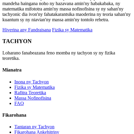
mandeha haingana noho ny hazavana amin'ny habakabaka, ny
matematika mifototra amin'ny massa nofinofisina sy ny sahan'ny
tachyonic dia ivon'ny fahatakarantsika maoderina ny teoria sahan'ny
kuantum sy ny niavian'ny massa amin'ny tontolo rehetra.
Hiverina any Fandraisana
Fizika sy Matematika
TACHYON
Loharano fanabeazana feno momba ny tachyon sy ny fizika
teoretika.
Mianatra
Inona ny Tachyon
Fizika sy Matematika
Rafitra Teoretika
Massa Nofinofisina
FAQ
Fikarohana
Tantaran ny Tachyon
Fikarohana Ankehitriny