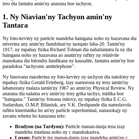
ireo dia fantatra amin'ny anarana hoe tachyon.
1. Ny Niavian'ny Tachyon amin'ny
Tantara
Ny foto-kevitry ny particle mandeha haingana noho ny hazavana dia
miverina any amin'ny fiandohan'ny taonjato faha-20. Tamin'ny
1917, ny mpahay fizika Richard Tolman dia nahafantatra fa ny dia
haingana noho ny hazavana ao anatin'ny rafitry ny relativite
manokana dia hitondra fandikana ny kausalite, fantatra amin'ny hoe
paradoksa "tachyonic antitelephone".
Ny fanovana maoderina ny foto-kevitry ny tachyon dia natolotry ny
mpahay fizika Gerald Feinberg, izay namorona ny teny tamin'ny
lahatsorany malaza tamin'ny 1967 ao amin'ny Physical Review. Ny
anarana dia nalaina avy amin'ny teny grika tachys, midika hoe
"haingana." Tamin'ny fotoana mitovy, ny mpahay fizika E.C.G.
Sudarshan, O.M.P. Bilaniuk, ary V.K. Deshpande dia namolavola
rafitra kinematika ho an'ny particle superluminal, nanasokajy ny
zavatra rehetra ho karazana telo:
Bradyon (na Tardyon):
Particle manan-danja tena izay
mandeha miadana noho ny c mandrakariva.
Luxon:
Particle tsy manan-danja izay mandeha amin'ny c