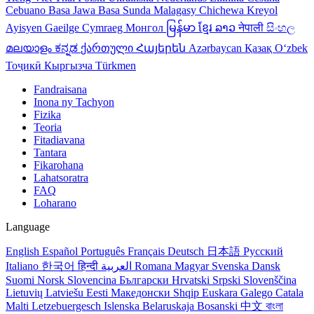
Cebuano
Basa Jawa
Basa Sunda
Malagasy
Chichewa
Kreyol
Ayisyen
Gaeilge
Cymraeg
Монгол
မြန်မာ
ខ្មែរ
ລາວ
नेपाली
සිංහල
മലയാളം
ಕನ್ನಡ
ქართული
Հայերեն
Azərbaycan
Қазақ
Oʻzbek
Тоҷикӣ
Кыргызча
Türkmen
Fandraisana
Inona ny Tachyon
Fizika
Teoria
Fitadiavana
Tantara
Fikarohana
Lahatsoratra
FAQ
Loharano
Language
English
Español
Português
Français
Deutsch
日本語
Русский
Italiano
한국어
हिन्दी
العربية
Romana
Magyar
Svenska
Dansk
Suomi
Norsk
Slovencina
Български
Hrvatski
Srpski
Slovenščina
Lietuvių
Latviešu
Eesti
Македонски
Shqip
Euskara
Galego
Catala
Malti
Letzebuergesch
Islenska
Belaruskaja
Bosanski
中文
বাংলা