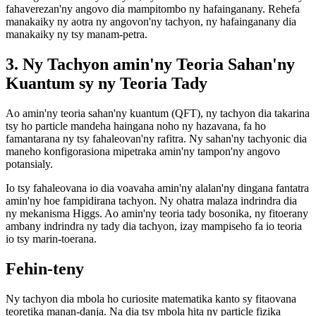
fahaverezan'ny angovo dia mampitombo ny hafainganany. Rehefa
manakaiky ny aotra ny angovon'ny tachyon, ny hafainganany dia
manakaiky ny tsy manam-petra.
3. Ny Tachyon amin'ny Teoria Sahan'ny
Kuantum sy ny Teoria Tady
Ao amin'ny teoria sahan'ny kuantum (QFT), ny tachyon dia takarina
tsy ho particle mandeha haingana noho ny hazavana, fa ho
famantarana ny tsy fahaleovan'ny rafitra. Ny sahan'ny tachyonic dia
maneho konfigorasiona mipetraka amin'ny tampon'ny angovo
potansialy.
Io tsy fahaleovana io dia voavaha amin'ny alalan'ny dingana fantatra
amin'ny hoe fampidirana tachyon. Ny ohatra malaza indrindra dia
ny mekanisma Higgs. Ao amin'ny teoria tady bosonika, ny fitoerany
ambany indrindra ny tady dia tachyon, izay mampiseho fa io teoria
io tsy marin-toerana.
Fehin-teny
Ny tachyon dia mbola ho curiosite matematika kanto sy fitaovana
teoretika manan-danja. Na dia tsy mbola hita ny particle fizika