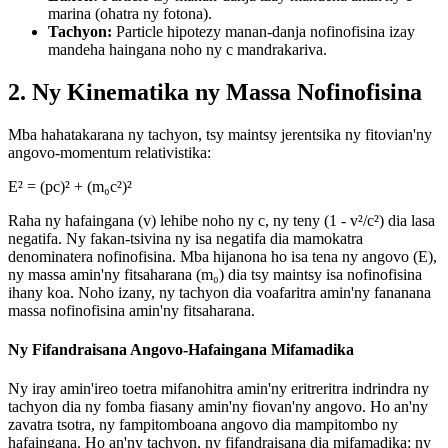
marina (ohatra ny fotona).
Tachyon:
Particle hipotezy manan-danja nofinofisina izay
mandeha haingana noho ny c mandrakariva.
2. Ny Kinematika ny Massa Nofinofisina
Mba hahatakarana ny tachyon, tsy maintsy jerentsika ny fitovian'ny
angovo-momentum relativistika:
E² = (pc)² + (m₀c²)²
Raha ny hafaingana (v) lehibe noho ny c, ny teny (1 - v²/c²) dia lasa
negatifa. Ny fakan-tsivina ny isa negatifa dia mamokatra
denominatera nofinofisina. Mba hijanona ho isa tena ny angovo (E),
ny massa amin'ny fitsaharana (m₀) dia tsy maintsy isa nofinofisina
ihany koa. Noho izany, ny tachyon dia voafaritra amin'ny fananana
massa nofinofisina amin'ny fitsaharana.
Ny Fifandraisana Angovo-Hafaingana Mifamadika
Ny iray amin'ireo toetra mifanohitra amin'ny eritreritra indrindra ny
tachyon dia ny fomba fiasany amin'ny fiovan'ny angovo. Ho an'ny
zavatra tsotra, ny fampitomboana angovo dia mampitombo ny
hafaingana. Ho an'ny tachyon, ny fifandraisana dia mifamadika: ny