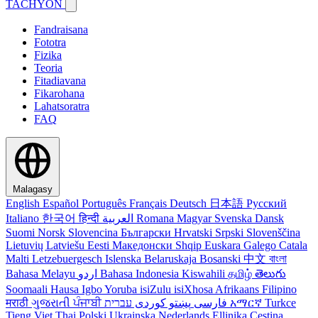
TACHYON
Fandraisana
Fototra
Fizika
Teoria
Fitadiavana
Fikarohana
Lahatsoratra
FAQ
Malagasy
English
Español
Português
Français
Deutsch
日本語
Русский
Italiano
한국어
हिन्दी
العربية
Romana
Magyar
Svenska
Dansk
Suomi
Norsk
Slovencina
Български
Hrvatski
Srpski
Slovenščina
Lietuvių
Latviešu
Eesti
Македонски
Shqip
Euskara
Galego
Catala
Malti
Letzebuergesch
Islenska
Belaruskaja
Bosanski
中文
বাংলা
Bahasa Melayu
اردو
Bahasa Indonesia
Kiswahili
தமிழ்
తెలుగు
Soomaali
Hausa
Igbo
Yoruba
isiZulu
isiXhosa
Afrikaans
Filipino
मराठी
ગુજરાતી
ਪੰਜਾਬੀ
کوردی
پښتو
فارسی
עברית
አማርኛ
Turkce
Tieng Viet
Thai
Polski
Ukrainska
Nederlands
Ellinika
Cestina