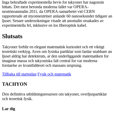
Inga bekraftade experimentella bevis for takyoner har nagonsin
hittats. Det mest beronda moderna fallet var OPERA-
neutrinoanmalin 2011, da OPERA-samarbetet vid CERN
rapporterade att myonneutriner anlande 60 nanosekunder tidigare an
ljuset. Senare undersokningar visade att anomalin orsakades av
experimentella fel, inklusive en los fiberoptisk kabel.
Slutsats
Takyoner forblir en elegant matematisk kuriositet och ett viktigt
teoretiskt verktyg. Aven om fysiska partiklar som fardar snabbare an
ljuset aldrig har detekterats, ar den underliggande matematiken for
imaginar massa och takyoniska falt central for var moderna
forstaelse av kvantfaltteori och massans ursprung.
Tillbaka till startsidan
Fysik och matematik
TACHYON
Den definitiva utbildningsresursen om takyoner, overljuspartiklar
och teoretisk fysik.
Lar dig