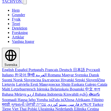
TACHYON
Hem
Grunder
Fysik
Teori
Detektion
Forskning
Artiklar
Vanliga fragor
Svenska
English
Español
Português
Français
Deutsch
日本語
Русский
Italiano
한국어
हिन्दी
العربية
Romana
Magyar
Svenska
Dansk
Suomi
Norsk
Slovencina
Български
Hrvatski
Srpski
Slovenščina
Lietuvių
Latviešu
Eesti
Македонски
Shqip
Euskara
Galego
Catala
Malti
Letzebuergesch
Islenska
Belaruskaja
Bosanski
中文
বাংলা
Bahasa Melayu
اردو
Bahasa Indonesia
Kiswahili
தமிழ்
తెలుగు
Soomaali
Hausa
Igbo
Yoruba
isiZulu
isiXhosa
Afrikaans
Filipino
मराठी
ગુજરાતી
ਪੰਜਾਬੀ
کوردی
پښتو
فارسی
עברית
አማርኛ
Turkce
Tieng Viet
Thai
Polski
Ukrainska
Nederlands
Ellinika
Cestina