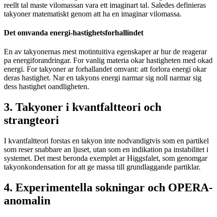
reellt tal maste vilomassan vara ett imaginart tal. Saledes definieras
takyoner matematiskt genom att ha en imaginar vilomassa.
Det omvanda energi-hastighetsforhallindet
En av takyonernas mest motintuitiva egenskaper ar hur de reagerar
pa energiforandringar. For vanlig materia okar hastigheten med okad
energi. For takyoner ar forhallandet omvant: att forlora energi okar
deras hastighet. Nar en takyons energi narmar sig noll narmar sig
dess hastighet oandligheten.
3. Takyoner i kvantfaltteori och
strangteori
I kvantfaltteori forstas en takyon inte nodvandigtvis som en partikel
som reser snabbare an ljuset, utan som en indikation pa instabilitet i
systemet. Det mest beronda exemplet ar Higgsfalet, som genomgar
takyonkondensation for att ge massa till grundlaggande partiklar.
4. Experimentella sokningar och OPERA-
anomalin