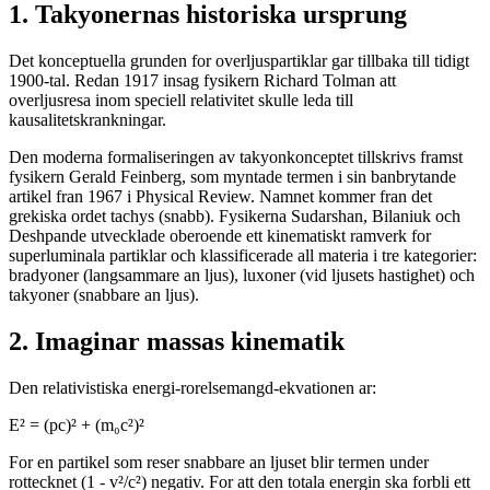
1. Takyonernas historiska ursprung
Det konceptuella grunden for overljuspartiklar gar tillbaka till tidigt
1900-tal. Redan 1917 insag fysikern Richard Tolman att
overljusresa inom speciell relativitet skulle leda till
kausalitetskrankningar.
Den moderna formaliseringen av takyonkonceptet tillskrivs framst
fysikern Gerald Feinberg, som myntade termen i sin banbrytande
artikel fran 1967 i Physical Review. Namnet kommer fran det
grekiska ordet tachys (snabb). Fysikerna Sudarshan, Bilaniuk och
Deshpande utvecklade oberoende ett kinematiskt ramverk for
superluminala partiklar och klassificerade all materia i tre kategorier:
bradyoner (langsammare an ljus), luxoner (vid ljusets hastighet) och
takyoner (snabbare an ljus).
2. Imaginar massas kinematik
Den relativistiska energi-rorelsemangd-ekvationen ar:
E² = (pc)² + (m₀c²)²
For en partikel som reser snabbare an ljuset blir termen under
rottecknet (1 - v²/c²) negativ. For att den totala energin ska forbli ett