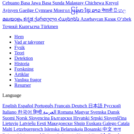
Cebuano
Basa Jawa
Basa Sunda
Malagasy
Chichewa
Kreyol
Ayisyen
Gaeilge
Cymraeg
Монгол
မြန်မာ
ខ្មែរ
ລາວ
नेपाली
සිංහල
മലയാളം
ಕನ್ನಡ
ქართული
Հայերեն
Azərbaycan
Қазақ
Oʻzbek
Тоҷикӣ
Кыргызча
Türkmen
Hem
Vad ar takyoner
Fysik
Teori
Detektion
Historia
Forskning
Artiklar
Vanliga fragor
Resurser
Language
English
Español
Português
Français
Deutsch
日本語
Русский
Italiano
한국어
हिन्दी
العربية
Romana
Magyar
Svenska
Dansk
Suomi
Norsk
Slovencina
Български
Hrvatski
Srpski
Slovenščina
Lietuvių
Latviešu
Eesti
Македонски
Shqip
Euskara
Galego
Catala
Malti
Letzebuergesch
Islenska
Belaruskaja
Bosanski
中文
বাংলা