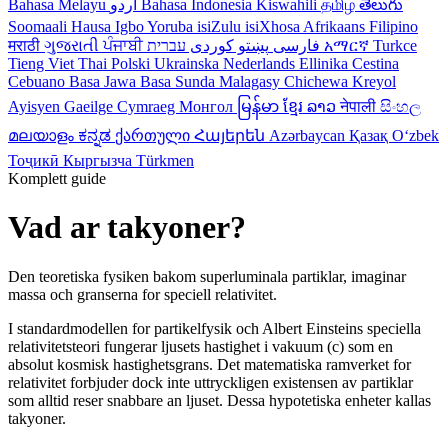
Bahasa Melayu
اردو
Bahasa Indonesia
Kiswahili
தமிழ்
తెలుగు
Soomaali
Hausa
Igbo
Yoruba
isiZulu
isiXhosa
Afrikaans
Filipino
मराठी
ગુજરાતી
ਪੰਜਾਬੀ
کوردی
پښتو
فارسی
עברית
አማርኛ
Turkce
Tieng Viet
Thai
Polski
Ukrainska
Nederlands
Ellinika
Cestina
Cebuano
Basa Jawa
Basa Sunda
Malagasy
Chichewa
Kreyol
Ayisyen
Gaeilge
Cymraeg
Монгол
မြန်မာ
ខ្មែរ
ລາວ
नेपाली
සිංහල
മലയാളം
ಕನ್ನಡ
ქართული
Հայերեն
Azərbaycan
Қазақ
Oʻzbek
Тоҷикӣ
Кыргызча
Türkmen
Komplett guide
Vad ar takyoner?
Den teoretiska fysiken bakom superluminala partiklar, imaginar
massa och granserna for speciell relativitet.
I standardmodellen for partikelfysik och Albert Einsteins speciella
relativitetsteori fungerar ljusets hastighet i vakuum (c) som en
absolut kosmisk hastighetsgrans. Det matematiska ramverket for
relativitet forbjuder dock inte uttryckligen existensen av partiklar
som alltid reser snabbare an ljuset. Dessa hypotetiska enheter kallas
takyoner.