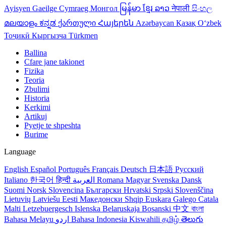
Ayisyen
Gaeilge
Cymraeg
Монгол
မြန်မာ
ខ្មែរ
ລາວ
नेपाली
සිංහල
മലയാളം
ಕನ್ನಡ
ქართული
Հայերեն
Azərbaycan
Қазақ
Oʻzbek
Тоҷикӣ
Кыргызча
Türkmen
Ballina
Cfare jane takionet
Fizika
Teoria
Zbulimi
Historia
Kerkimi
Artikuj
Pyetje te shpeshta
Burime
Language
English
Español
Português
Français
Deutsch
日本語
Русский
Italiano
한국어
हिन्दी
العربية
Romana
Magyar
Svenska
Dansk
Suomi
Norsk
Slovencina
Български
Hrvatski
Srpski
Slovenščina
Lietuvių
Latviešu
Eesti
Македонски
Shqip
Euskara
Galego
Catala
Malti
Letzebuergesch
Islenska
Belaruskaja
Bosanski
中文
বাংলা
Bahasa Melayu
اردو
Bahasa Indonesia
Kiswahili
தமிழ்
తెలుగు