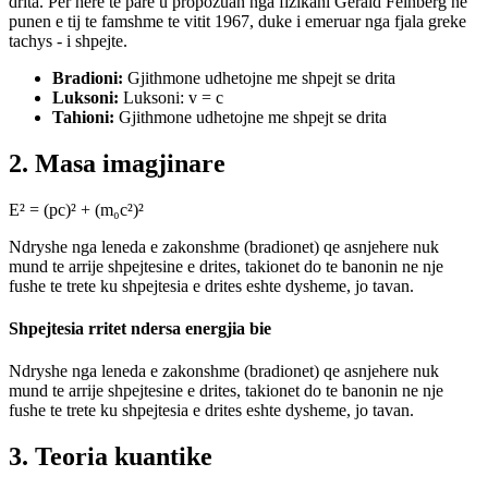
drita. Per here te pare u propozuan nga fizikani Gerald Feinberg ne
punen e tij te famshme te vitit 1967, duke i emeruar nga fjala greke
tachys - i shpejte.
Bradioni:
Gjithmone udhetojne me shpejt se drita
Luksoni:
Luksoni: v = c
Tahioni:
Gjithmone udhetojne me shpejt se drita
2. Masa imagjinare
E² = (pc)² + (m₀c²)²
Ndryshe nga leneda e zakonshme (bradionet) qe asnjehere nuk
mund te arrije shpejtesine e drites, takionet do te banonin ne nje
fushe te trete ku shpejtesia e drites eshte dysheme, jo tavan.
Shpejtesia rritet ndersa energjia bie
Ndryshe nga leneda e zakonshme (bradionet) qe asnjehere nuk
mund te arrije shpejtesine e drites, takionet do te banonin ne nje
fushe te trete ku shpejtesia e drites eshte dysheme, jo tavan.
3. Teoria kuantike