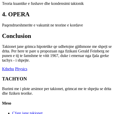
Teoria kuantike e fushave dhe kondensimi takionik
4. OPERA
Paqendrueshmerite e vakumit ne teorine e kordave
Conclusion
Takionet jane grimca hipotetike qe udhetojne gjithmone me shpejt se
drita. Per here te pare u propozuan nga fizikani Gerald Feinberg ne
punen e tij te famshme te vitit 1967, duke i emeruar nga fjala greke
tachys - i shpejte.
Kthehu
Physics
TACHYON
Burimi me i plote arsimor per takionet, grimcat me te shpejta se drita
dhe fiziken teorike.
Meso
Cfare jane takionet