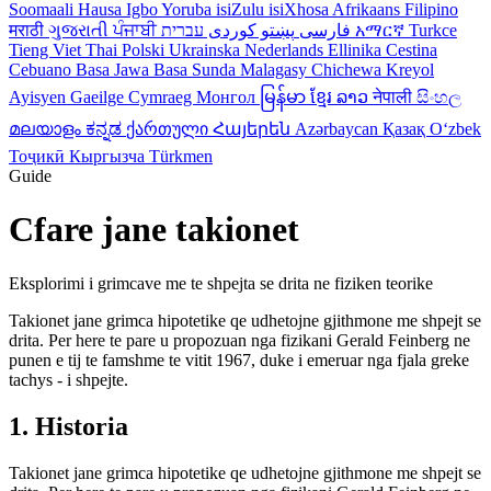
Soomaali
Hausa
Igbo
Yoruba
isiZulu
isiXhosa
Afrikaans
Filipino
मराठी
ગુજરાતી
ਪੰਜਾਬੀ
کوردی
پښتو
فارسی
עברית
አማርኛ
Turkce
Tieng Viet
Thai
Polski
Ukrainska
Nederlands
Ellinika
Cestina
Cebuano
Basa Jawa
Basa Sunda
Malagasy
Chichewa
Kreyol
Ayisyen
Gaeilge
Cymraeg
Монгол
မြန်မာ
ខ្មែរ
ລາວ
नेपाली
සිංහල
മലയാളം
ಕನ್ನಡ
ქართული
Հայերեն
Azərbaycan
Қазақ
Oʻzbek
Тоҷикӣ
Кыргызча
Türkmen
Guide
Cfare jane takionet
Eksplorimi i grimcave me te shpejta se drita ne fiziken teorike
Takionet jane grimca hipotetike qe udhetojne gjithmone me shpejt se
drita. Per here te pare u propozuan nga fizikani Gerald Feinberg ne
punen e tij te famshme te vitit 1967, duke i emeruar nga fjala greke
tachys - i shpejte.
1. Historia
Takionet jane grimca hipotetike qe udhetojne gjithmone me shpejt se