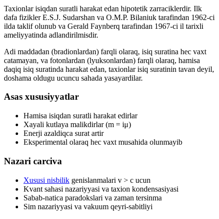
Taxionlar isiqdan suratli harakat edan hipotetik zarraciklerdir. Ilk
dafa fizikler E.S.J. Sudarshan va O.M.P. Bilaniuk tarafindan 1962-ci
ilda taklif olunub va Gerald Faynberq tarafindan 1967-ci il tarixli
ameliyyatinda adlandirilmisdir.
Adi maddadan (bradionlardan) farqli olaraq, isiq suratina hec vaxt
catamayan, va fotonlardan (lyuksonlardan) farqli olaraq, hamisa
daqiq isiq suratinda harakat edan, taxionlar isiq suratinin tavan deyil,
doshama oldugu ucuncu sahada yasayardilar.
Asas xususiyyatlar
Hamisa isiqdan suratli harakat edirlar
Xayali kutlaya malikdirlar (m = iμ)
Enerji azaldiqca surat artir
Eksperimental olaraq hec vaxt musahida olunmayib
Nazari carciva
Xususi nisbilik
genislanmalari v > c ucun
Kvant sahasi nazariyyasi va taxion kondensasiyasi
Sabab-natica paradokslari va zaman tersinma
Sim nazariyyasi va vakuum qeyri-sabitliyi