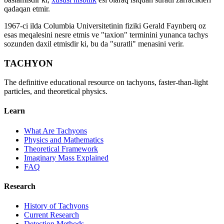
qadaqan etmir.
1967-ci ilda Columbia Universitetinin fiziki Gerald Faynberq oz
esas meqalesini nesre etmis ve "taxion" terminini yunanca tachys
sozunden daxil etmisdir ki, bu da "suratli" menasini verir.
TACHYON
The definitive educational resource on tachyons, faster-than-light
particles, and theoretical physics.
Learn
What Are Tachyons
Physics and Mathematics
Theoretical Framework
Imaginary Mass Explained
FAQ
Research
History of Tachyons
Current Research
Detection Methods