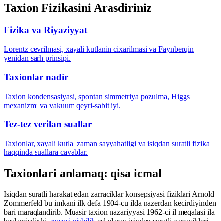
Taxion Fizikasini Arasdiriniz
Fizika va Riyaziyyat
Lorentz cevrilmasi, xayali kutlanin cixarilmasi va Faynberqin
yenidan sarh prinsipi.
Taxionlar nadir
Taxion kondensasiyasi, spontan simmetriya pozulma, Higgs
mexanizmi va vakuum qeyri-sabitliyi.
Tez-tez verilan suallar
Taxionlar, xayali kutla, zaman sayyahatligi va isiqdan suratli fizika
haqqinda suallara cavablar.
Taxionlari anlamaq: qisa icmal
Isiqdan suratli harakat edan zarraciklar konsepsiyasi fiziklari Arnold
Zommerfeld bu imkani ilk defa 1904-cu ilda nazerdan kecirdiyinden
bari maraqlandirib. Muasir taxion nazariyyasi 1962-ci il meqalasi ila
baslamisdir ki,
xususi nisbilik
esl olaraq isiqdan suratli zarracikleri