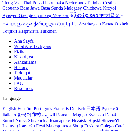
Tieng Viet
Thai
Polski
Ukrainska
Nederlands
Ellinika
Cestina
Cebuano
Basa Jawa
Basa Sunda
Malagasy
Chichewa
Kreyol
Ayisyen
Gaeilge
Cymraeg
Монгол
မြန်မာ
ខ្មែរ
ລາວ
नेपाली
සිංහල
മലയാളം
ಕನ್ನಡ
ქართული
Հայերեն
Azərbaycan
Қазақ
Oʻzbek
Тоҷикӣ
Кыргызча
Türkmen
Ana Sayfa
What Are Tachyons
Fizika
Nazariyya
Ashkarlama
History
Tadqiqat
Maqalalar
FAQ
Resources
Language
English
Español
Português
Français
Deutsch
日本語
Русский
Italiano
한국어
हिन्दी
العربية
Romana
Magyar
Svenska
Dansk
Suomi
Norsk
Slovencina
Български
Hrvatski
Srpski
Slovenščina
Lietuvių
Latviešu
Eesti
Македонски
Shqip
Euskara
Galego
Catala