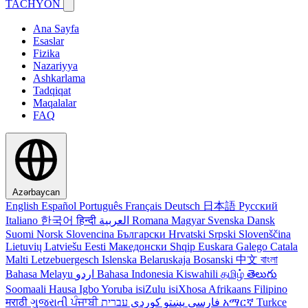
TACHYON
Ana Sayfa
Esaslar
Fizika
Nazariyya
Ashkarlama
Tadqiqat
Maqalalar
FAQ
Azərbaycan
English
Español
Português
Français
Deutsch
日本語
Русский
Italiano
한국어
हिन्दी
العربية
Romana
Magyar
Svenska
Dansk
Suomi
Norsk
Slovencina
Български
Hrvatski
Srpski
Slovenščina
Lietuvių
Latviešu
Eesti
Македонски
Shqip
Euskara
Galego
Catala
Malti
Letzebuergesch
Islenska
Belaruskaja
Bosanski
中文
বাংলা
Bahasa Melayu
اردو
Bahasa Indonesia
Kiswahili
தமிழ்
తెలుగు
Soomaali
Hausa
Igbo
Yoruba
isiZulu
isiXhosa
Afrikaans
Filipino
मराठी
ગુજરાતી
ਪੰਜਾਬੀ
کوردی
پښتو
فارسی
עברית
አማርኛ
Turkce