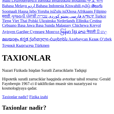
Malti
Letzebuergesch
Islenska
Belaruskaja
Bosanski
中文
বাংলা
Bahasa Melayu
اردو
Bahasa Indonesia
Kiswahili
தமிழ்
తెలుగు
Soomaali
Hausa
Igbo
Yoruba
isiZulu
isiXhosa
Afrikaans
Filipino
मराठी
ગુજરાતી
ਪੰਜਾਬੀ
کوردی
پښتو
فارسی
עברית
አማርኛ
Turkce
Tieng Viet
Thai
Polski
Ukrainska
Nederlands
Ellinika
Cestina
Cebuano
Basa Jawa
Basa Sunda
Malagasy
Chichewa
Kreyol
Ayisyen
Gaeilge
Cymraeg
Монгол
မြန်မာ
ខ្មែរ
ລາວ
नेपाली
සිංහල
മലയാളം
ಕನ್ನಡ
ქართული
Հայերեն
Azərbaycan
Қазақ
Oʻzbek
Тоҷикӣ
Кыргызча
Türkmen
TAXIONLAR
Nazari Fizikada Isiqdan Suratli Zarraciklarin Tadqiqi
Hipotetik suratli zarraciklar haqqinda avtoritar tahsil resursu: Gerald
Faynberqin 1967-ci il taklificdan muasir sim nazariyyasi va
kosmologiyaya qadar.
Taxionlar nadir?
Fizika izahi
Taxionlar nadir?