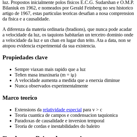
luz. Propostos inicialmente polos fisicos E.C.G. Sudarshan e O.M.P.
Bilaniuk en 1962, e nomeados por Gerald Feinberg no seu historico
artigo de 1967, estas particulas teoricas desafian a nosa comprension
da fisica e a causalidade.
A diferenza da materia ordinaria (bradions), que nunca pode acadar
a velocidade da luz, os taquions habitarían un terceiro dominio onde
a velocidade da luz e un chan en lugar dun teito. Ata a data, non se
atopou evidencia experimental da sua existencia.
Propiedades clave
Sempre viaxan mais rapido que a luz
Teñen masa imaxinaria (m = iμ)
A velocidade aumenta a medida que a enerxia diminue
Nunca observados experimentalmente
Marco teorico
Extensions da
relatividade especial
para v > c
Teoria cuantica de campos e condensacion taquionica
Paradoxas de causalidade e inversion temporal
Teoria de cordas e inestabilidades do baleiro