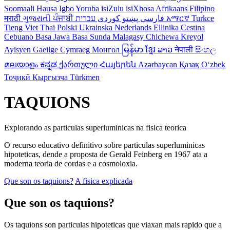
Soomaali
Hausa
Igbo
Yoruba
isiZulu
isiXhosa
Afrikaans
Filipino
मराठी
ગુજરાતી
ਪੰਜਾਬੀ
کوردی
پښتو
فارسی
עברית
አማርኛ
Turkce
Tieng Viet
Thai
Polski
Ukrainska
Nederlands
Ellinika
Cestina
Cebuano
Basa Jawa
Basa Sunda
Malagasy
Chichewa
Kreyol
Ayisyen
Gaeilge
Cymraeg
Монгол
မြန်မာ
ខ្មែរ
ລາວ
नेपाली
සිංහල
മലയാളം
ಕನ್ನಡ
ქართული
Հայերեն
Azərbaycan
Қазақ
Oʻzbek
Тоҷикӣ
Кыргызча
Türkmen
TAQUIONS
Explorando as particulas superluminicas na fisica teorica
O recurso educativo definitivo sobre particulas superluminicas
hipoteticas, dende a proposta de Gerald Feinberg en 1967 ata a
moderna teoria de cordas e a cosmoloxia.
Que son os taquions?
A fisica explicada
Que son os taquions?
Os taquions son particulas hipoteticas que viaxan mais rapido que a