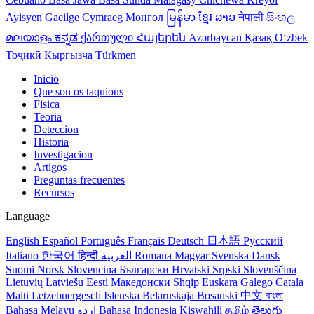
Ayisyen
Gaeilge
Cymraeg
Монгол
မြန်မာ
ខ្មែរ
ລາວ
नेपाली
සිංහල
മലയാളം
ಕನ್ನಡ
ქართული
Հայերեն
Azərbaycan
Қазақ
Oʻzbek
Тоҷикӣ
Кыргызча
Türkmen
Inicio
Que son os taquions
Fisica
Teoria
Deteccion
Historia
Investigacion
Artigos
Preguntas frecuentes
Recursos
Language
English
Español
Português
Français
Deutsch
日本語
Русский
Italiano
한국어
हिन्दी
العربية
Romana
Magyar
Svenska
Dansk
Suomi
Norsk
Slovencina
Български
Hrvatski
Srpski
Slovenščina
Lietuvių
Latviešu
Eesti
Македонски
Shqip
Euskara
Galego
Catala
Malti
Letzebuergesch
Islenska
Belaruskaja
Bosanski
中文
বাংলা
Bahasa Melayu
اردو
Bahasa Indonesia
Kiswahili
தமிழ்
తెలుగు