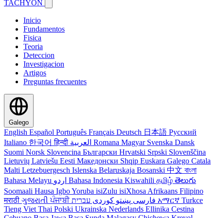
TACHYON
Inicio
Fundamentos
Fisica
Teoria
Deteccion
Investigacion
Artigos
Preguntas frecuentes
Galego
English
Español
Português
Français
Deutsch
日本語
Русский
Italiano
한국어
हिन्दी
العربية
Romana
Magyar
Svenska
Dansk
Suomi
Norsk
Slovencina
Български
Hrvatski
Srpski
Slovenščina
Lietuvių
Latviešu
Eesti
Македонски
Shqip
Euskara
Galego
Catala
Malti
Letzebuergesch
Islenska
Belaruskaja
Bosanski
中文
বাংলা
Bahasa Melayu
اردو
Bahasa Indonesia
Kiswahili
தமிழ்
తెలుగు
Soomaali
Hausa
Igbo
Yoruba
isiZulu
isiXhosa
Afrikaans
Filipino
मराठी
ગુજરાતી
ਪੰਜਾਬੀ
کوردی
پښتو
فارسی
עברית
አማርኛ
Turkce
Tieng Viet
Thai
Polski
Ukrainska
Nederlands
Ellinika
Cestina
Cebuano
Basa Jawa
Basa Sunda
Malagasy
Chichewa
Kreyol