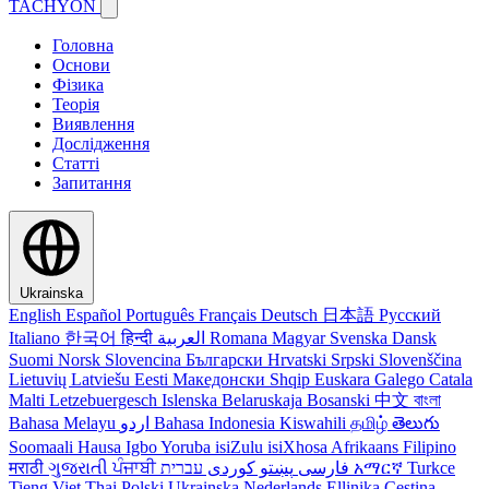
TACHYON
Головна
Основи
Фізика
Теорія
Виявлення
Дослідження
Статті
Запитання
Ukrainska
English
Español
Português
Français
Deutsch
日本語
Русский
Italiano
한국어
हिन्दी
العربية
Romana
Magyar
Svenska
Dansk
Suomi
Norsk
Slovencina
Български
Hrvatski
Srpski
Slovenščina
Lietuvių
Latviešu
Eesti
Македонски
Shqip
Euskara
Galego
Catala
Malti
Letzebuergesch
Islenska
Belaruskaja
Bosanski
中文
বাংলা
Bahasa Melayu
اردو
Bahasa Indonesia
Kiswahili
தமிழ்
తెలుగు
Soomaali
Hausa
Igbo
Yoruba
isiZulu
isiXhosa
Afrikaans
Filipino
मराठी
ગુજરાતી
ਪੰਜਾਬੀ
کوردی
پښتو
فارسی
עברית
አማርኛ
Turkce
Tieng Viet
Thai
Polski
Ukrainska
Nederlands
Ellinika
Cestina