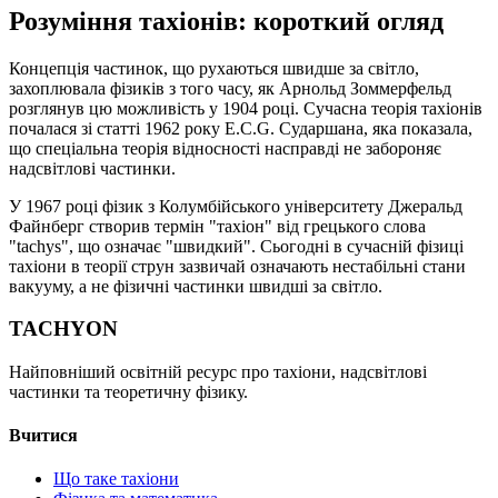
Розуміння тахіонів: короткий огляд
Концепція частинок, що рухаються швидше за світло,
захоплювала фізиків з того часу, як Арнольд Зоммерфельд
розглянув цю можливість у 1904 році. Сучасна теорія тахіонів
почалася зі статті 1962 року E.C.G. Сударшана, яка показала,
що спеціальна теорія відносності насправді не забороняє
надсвітлові частинки.
У 1967 році фізик з Колумбійського університету Джеральд
Файнберг створив термін "тахіон" від грецького слова
"tachys", що означає "швидкий". Сьогодні в сучасній фізиці
тахіони в теорії струн зазвичай означають нестабільні стани
вакууму, а не фізичні частинки швидші за світло.
TACHYON
Найповніший освітній ресурс про тахіони, надсвітлові
частинки та теоретичну фізику.
Вчитися
Що таке тахіони