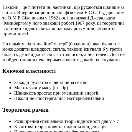
Тахіони - це гіпотетичні частинки, що рухаються швидше за
світло. Вперше запропоновані фізиками E.C.G. Сударшаном
та O.M.P. Біланюком у 1962 році та названі Джеральдом
Файнбергом у його знаковій роботі 1967 року, ці теоретичні
частинки кидають виклик нашому розумінню фізики та
причинності.
На відміну від звичайної матерії (брадіонів), яка ніколи не
може досягти швидкості світла, тахіони існували б у третій
області, де швидкість світла є підлогою, а не стелею. Досі не
знайдено жодних експериментальних доказів їх існування.
Ключові властивості
Завжди рухаються швидше за світло
Мають уявну масу (m = iμ)
Швидкість зростає при зменшенні енергії
Ніколи не спостерігалися експериментально
Теоретичні рамки
Розширення спеціальної теорії відносності для v > c
Квантова теорія поля та тахіонна конденсація
Парадокси причинності та обернення часу