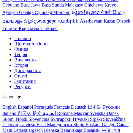
Cebuano
Basa Jawa
Basa Sunda
Malagasy
Chichewa
Kreyol
Ayisyen
Gaeilge
Cymraeg
Монгол
မြန်မာ
ខ្មែរ
ລາວ
नेपाली
සිංහල
മലയാളം
ಕನ್ನಡ
ქართული
Հայերեն
Azərbaycan
Қазақ
Oʻzbek
Тоҷикӣ
Кыргызча
Türkmen
Головна
Що таке тахіони
Фізика
Теорія
Виявлення
Історія
Дослідження
Статті
Запитання
Ресурси
Language
English
Español
Português
Français
Deutsch
日本語
Русский
Italiano
한국어
हिन्दी
العربية
Romana
Magyar
Svenska
Dansk
Suomi
Norsk
Slovencina
Български
Hrvatski
Srpski
Slovenščina
Lietuvių
Latviešu
Eesti
Македонски
Shqip
Euskara
Galego
Catala
Malti
Letzebuergesch
Islenska
Belaruskaja
Bosanski
中文
বাংলা