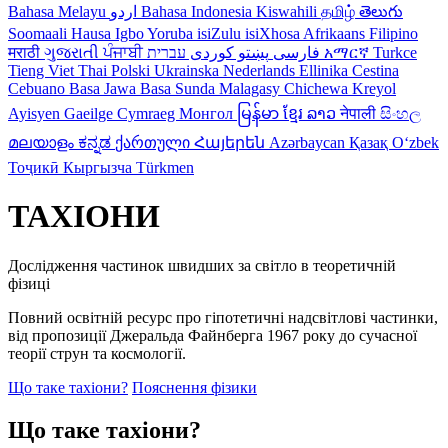
Bahasa Melayu
اردو
Bahasa Indonesia
Kiswahili
தமிழ்
తెలుగు
Soomaali
Hausa
Igbo
Yoruba
isiZulu
isiXhosa
Afrikaans
Filipino
मराठी
ગુજરાતી
ਪੰਜਾਬੀ
کوردی
پښتو
فارسی
עברית
አማርኛ
Turkce
Tieng Viet
Thai
Polski
Ukrainska
Nederlands
Ellinika
Cestina
Cebuano
Basa Jawa
Basa Sunda
Malagasy
Chichewa
Kreyol
Ayisyen
Gaeilge
Cymraeg
Монгол
မြန်မာ
ខ្មែរ
ລາວ
नेपाली
සිංහල
മലയാളം
ಕನ್ನಡ
ქართული
Հայերեն
Azərbaycan
Қазақ
Oʻzbek
Тоҷикӣ
Кыргызча
Türkmen
ТАХІОНИ
Дослідження частинок швидших за світло в теоретичній
фізиці
Повний освітній ресурс про гіпотетичні надсвітлові частинки,
від пропозиції Джеральда Файнберга 1967 року до сучасної
теорії струн та космології.
Що таке тахіони?
Пояснення фізики
Що таке тахіони?