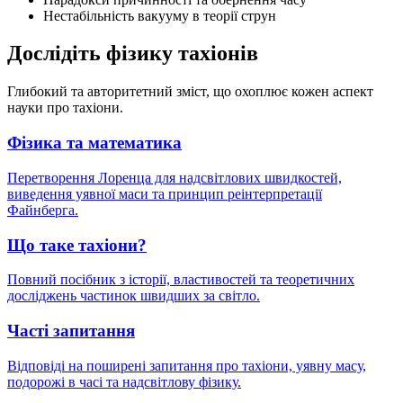
Нестабільність вакууму в теорії струн
Дослідіть фізику тахіонів
Глибокий та авторитетний зміст, що охоплює кожен аспект
науки про тахіони.
Фізика та математика
Перетворення Лоренца для надсвітлових швидкостей,
виведення уявної маси та принцип реінтерпретації
Файнберга.
Що таке тахіони?
Повний посібник з історії, властивостей та теоретичних
досліджень частинок швидших за світло.
Часті запитання
Відповіді на поширені запитання про тахіони, уявну масу,
подорожі в часі та надсвітлову фізику.