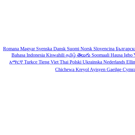
Romana
Magyar
Svenska
Dansk
Suomi
Norsk
Slovencina
Българс
Bahasa Indonesia
Kiswahili
தமிழ்
తెలుగు
Soomaali
Hausa
Igbo
አማርኛ
Turkce
Tieng Viet
Thai
Polski
Ukrainska
Nederlands
Elli
Chichewa
Kreyol Ayisyen
Gaeilge
Cymr