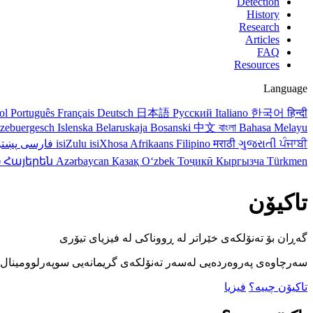
Detection
History
Research
Articles
FAQ
Resources
Language
ol
Português
Français
Deutsch
日本語
Русский
Italiano
한국어
हिन्दी
tzebuergesch
Islenska
Belaruskaja
Bosanski
中文
বাংলা
Bahasa Melayu
پښت
فارسی
isiZulu
isiXhosa
Afrikaans
Filipino
मराठी
ગુજરાતી
ਪੰਜਾਬੀ
ი
Հայերեն
Azərbaycan
Қазақ
Oʻzbek
Тоҷикӣ
Кыргызча
Türkmen
تاکیۆن
گەڕان بۆ تەنۆلکەی خێراتر لە ڕووناکی لە فیزیای تیۆری
سەرچاوەی پەروەردەیی لەسەر تەنۆلکەی گریمانەیی سوپەرلو Gerald Feinberg لە 1967 بۆ تیۆری تاڵی ئەمڕۆ.
تاکیۆن چییە؟
فیزیا