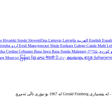
ки
Hrvatski
Srpski
Slovenščina
Lietuvių
Latviešu
العربية
English
Españ
Yoruba
اردو
Eesti
Македонски
Shqip
Euskara
Galego
Catala
Malti
Le
nika
Cestina
Cebuano
Basa Jawa
Basa Sunda
Malagasy
עברית
کوردی
و
aeg
Монгол
မြန်မာ
ខ្មែរ
ລາວ
नेपाली
සිංහල
മലയാളം
ಕನ್ನಡ
ქართულ
ومینال - لە پێشنیاری