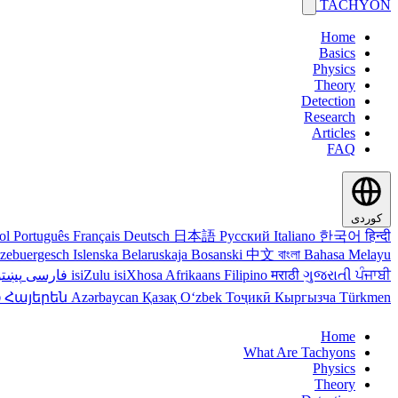
TACHYON
Home
Basics
Physics
Theory
Detection
Research
Articles
FAQ
کوردی
ol
Português
Français
Deutsch
日本語
Русский
Italiano
한국어
हिन्दी
tzebuergesch
Islenska
Belaruskaja
Bosanski
中文
বাংলা
Bahasa Melayu
پښت
فارسی
isiZulu
isiXhosa
Afrikaans
Filipino
मराठी
ગુજરાતી
ਪੰਜਾਬੀ
ი
Հայերեն
Azərbaycan
Қазақ
Oʻzbek
Тоҷикӣ
Кыргызча
Türkmen
Home
What Are Tachyons
Physics
Theory