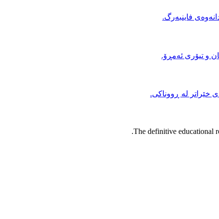
دانەوەی فاینبەرگ
کان و تیۆری ئەمڕۆ
ای خێراتر لە ڕووناکی
The definitive educational re