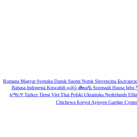
Romana
Magyar
Svenska
Dansk
Suomi
Norsk
Slovencina
Българс
Bahasa Indonesia
Kiswahili
தமிழ்
తెలుగు
Soomaali
Hausa
Igbo
አማርኛ
Turkce
Tieng Viet
Thai
Polski
Ukrainska
Nederlands
Elli
Chichewa
Kreyol Ayisyen
Gaeilge
Cymr