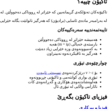
تاکیۆن چییە؟
تاکیۆنەکان تەنۆلکەی گریمانەیین کە خێراتر لە ڕووناکی دەجووڵێن. لە 1962 لەلایەن فیزیازانا E.C.G. Sudarshan و O.M.P. Bilaniuk بۆ یەکەمجار پێشنیارکران، و لە 1967 لەلایەن Gerald Feinberg ناونران.
لە بەرامبەر مادەی ئاسایی (برادیۆن) کە هەرگیز ناتوانێت بگاتە خێرا.
تایبەتمەندییە سەرەکییەکان
هەمیشە خێراتر لە ڕووناکی دەجووڵێن
بارستەی خەیاڵی (m = iμ) هەیە
بە کەمبوونەوەی وزە خێرایی زیاد دەبێت
هەرگیز بە تاقیکردنەوە نەبینراون
چوارچێوەی تیۆری
بۆ v > c درێژکردنەوەی
نسبیەتی تایبەت
تیۆری بواری کوانتەمی و تاکیۆنی چڕبوونەوە
هەڵوەشاندنەوەی هۆکاری و گەڕانەوەی کات
نائارامی واڵایی لە تیۆری تاڵ
فیزیای تاکیۆن بگەڕێ
فیزیا و بیرکاری