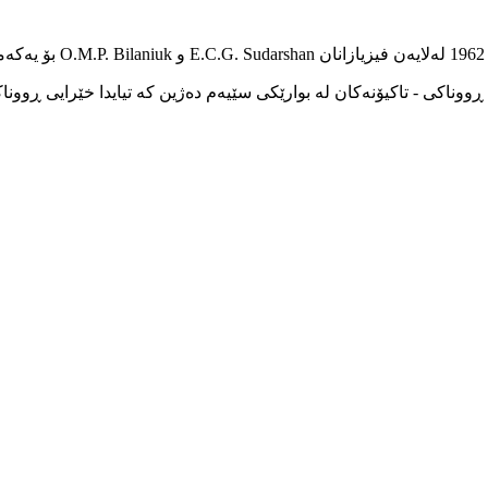
ن
یی ڕووناکی - تاکیۆنەکان لە بوارێکی سێیەم دەژین کە تیایدا خێرایی ڕو