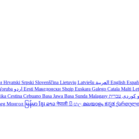
ки
Hrvatski
Srpski
Slovenščina
Lietuvių
Latviešu
العربية
English
Españ
Yoruba
اردو
Eesti
Македонски
Shqip
Euskara
Galego
Catala
Malti
Le
nika
Cestina
Cebuano
Basa Jawa
Basa Sunda
Malagasy
עברית
کوردی
و
aeg
Монгол
မြန်မာ
ខ្មែរ
ລາວ
नेपाली
සිංහල
മലയാളം
ಕನ್ನಡ
ქართულ