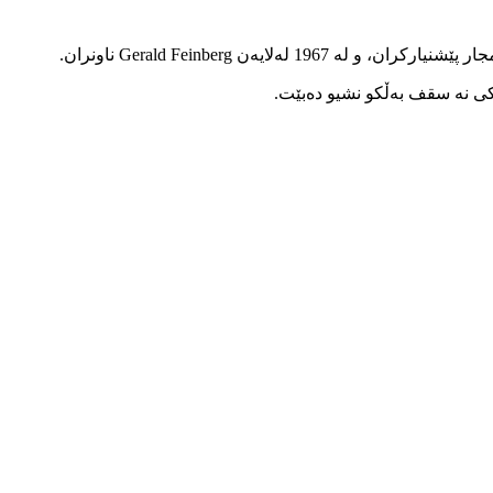
وناکی نە سقف بەڵکو نشیو دەبێت