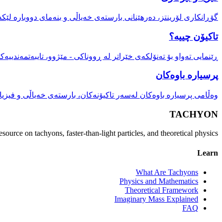
گۆڕانکاری لۆرینتز، دەرهێنانی بارستەی خەیاڵی و بنەمای دووبارە لێک.
تاکیۆن چییە؟
ڕێنمایی تەواو بۆ تەنۆلکەی خێراتر لە ڕووناکی - مێژوو، تایبەتمەندییە.
پرسیارە باوەکان
وەڵامی پرسیارە باوەکان لەسەر تاکیۆنەکان، بارستەی خەیاڵی و فیزی.
TACHYON
source on tachyons, faster-than-light particles, and theoretical physics.
Learn
What Are Tachyons
Physics and Mathematics
Theoretical Framework
Imaginary Mass Explained
FAQ