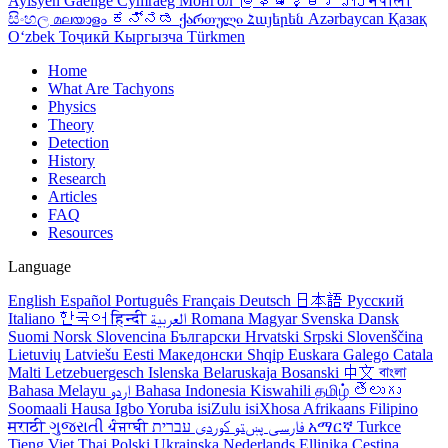
Ayisyen
Gaeilge
Cymraeg
Монгол
မြန်မာ
ខ្មែរ
ລາວ
नेपाली
සිංහල
മലയാളം
ಕನ್ನಡ
ქართული
Հայերեն
Azərbaycan
Қазақ
Oʻzbek
Тоҷикӣ
Кыргызча
Türkmen
Home
What Are Tachyons
Physics
Theory
Detection
History
Research
Articles
FAQ
Resources
Language
English
Español
Português
Français
Deutsch
日本語
Русский
Italiano
한국어
हिन्दी
العربية
Romana
Magyar
Svenska
Dansk
Suomi
Norsk
Slovencina
Български
Hrvatski
Srpski
Slovenščina
Lietuvių
Latviešu
Eesti
Македонски
Shqip
Euskara
Galego
Catala
Malti
Letzebuergesch
Islenska
Belaruskaja
Bosanski
中文
বাংলা
Bahasa Melayu
اردو
Bahasa Indonesia
Kiswahili
தமிழ்
తెలుగు
Soomaali
Hausa
Igbo
Yoruba
isiZulu
isiXhosa
Afrikaans
Filipino
मराठी
ગુજરાતી
ਪੰਜਾਬੀ
کوردی
پښتو
فارسی
עברית
አማርኛ
Turkce
Tieng Viet
Thai
Polski
Ukrainska
Nederlands
Ellinika
Cestina