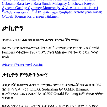
Cebuano
Basa Jawa
Basa Sunda
Malagasy
Chichewa
Kreyol
Ayisyen
Gaeilge
Cymraeg
Монгол
မြန်မာ
ខ្មែរ
ລາວ
नेपाली
සිංහල
മലയാളം
ಕನ್ನಡ
ქართული
Հայերեն
Azərbaycan
Қазақ
Oʻzbek
Тоҷикӣ
Кыргызча
Türkmen
ታኪዮን
በንድፈ ሃሳባዊ ፊዚክስ ከብርሃን ፈጣን ቅንጣቶችን ማሰስ
ስለ ግምታዊ ሱፐርሉሚናል ቅንጣቶች ትምህርታዊ ምንጭ - ከ Gerald
Feinberg ባቀረበው 1967 ዓ.ም. ሃሳብ እስከ ዘመናዊ ገመድ ንድፈ ሃሳብ
ድረስ።
ታኪዮን ምንድን ነው?
ፊዚክስ
ታኪዮን ምንድን ነው?
ታኪዮኖች ከብርሃን ፈጥነው የሚጓዙ ግምታዊ ቅንጣቶች ናቸው። በ1962
በፊዚክስ ሊቃውንት E.C.G. Sudarshan እና O.M.P. Bilaniuk
ለመጀመሪያ ጊዜ የቀረቡ፣ እና በ1967 Gerald Feinberg ስም ያወጡላቸው
ናቸው።
ከተራ ንጥረ ነገር (ብራዲዮን) በተቃራኒ ፈጽሞ የብርሃን ፍጥነት ሊደርስ