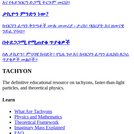
እና የፋይንበርግ ድጋሚ ትርጉም መርህ።
ታኪዮን ምንድን ነው?
ከብርሃን ፈጣን ቅንጣቶች ሙሉ መመሪያ - ታሪክ፣ ባህሪያት እና ዘመናዊ
ንድፈ ሃሳብ።
በተደጋጋሚ የሚጠየቁ ጥያቄዎች
ስለ ታኪዮን፣ ምናባዊ ክብደት፣ የጊዜ ጉዞ እና ከብርሃን ፈጣን ፊዚክስ ለጋራ
ጥያቄዎች መልሶች።
TACHYON
The definitive educational resource on tachyons, faster-than-light
particles, and theoretical physics.
Learn
What Are Tachyons
Physics and Mathematics
Theoretical Framework
Imaginary Mass Explained
FAQ