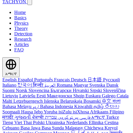
TACHYON
Home
Basics
Physics
Theory
Detection
Research
Articles
FAQ
አማርኛ
English
Español
Português
Français
Deutsch
日本語
Русский
Italiano
한국어
हिन्दी
العربية
Romana
Magyar
Svenska
Dansk
Suomi
Norsk
Slovencina
Български
Hrvatski
Srpski
Slovenščina
Lietuvių
Latviešu
Eesti
Македонски
Shqip
Euskara
Galego
Catala
Malti
Letzebuergesch
Islenska
Belaruskaja
Bosanski
中文
বাংলা
Bahasa Melayu
اردو
Bahasa Indonesia
Kiswahili
தமிழ்
తెలుగు
Soomaali
Hausa
Igbo
Yoruba
isiZulu
isiXhosa
Afrikaans
Filipino
मराठी
ગુજરાતી
ਪੰਜਾਬੀ
کوردی
پښتو
فارسی
עברית
አማርኛ
Turkce
Tieng Viet
Thai
Polski
Ukrainska
Nederlands
Ellinika
Cestina
Cebuano
Basa Jawa
Basa Sunda
Malagasy
Chichewa
Kreyol