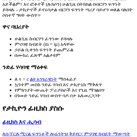
አይችልም፣ እና ፎቶኖች (ሉክሶን) ሁልጊዜ በትክክል በብርሃን ፍጥነት
ይጓዛሉ - ታኪዮኖች ይኖሩባታል ብርሃን ፍጥነት ጣሪያ ሳይሆን ወለል ባለበት
ሶስተኛ ግዛት ውስጥ።
ዋና ባህሪያት
ሁልጊዜ ከብርሃን ፈጥነው ይጓዛሉ
ምናባዊ ክብደት (m = iμ) አላቸው
ኃይል ሲቀንስ ፍጥነት ይጨምራል
በሙከራ ፈጽሞ አልታዩም
ንድፈ ሃሳባዊ ማዕቀፍ
ለ v > c
ልዩ አንፃራዊነት
ማስፋፊያ
ኳንተም መስክ ንድፈ ሃሳብ እና ታኪዮኒክ ማቅለጥ
የምክንያት-ውጤት ፓራዶክሶች እና የጊዜ ማገልበጥ
በገመድ ንድፈ ሃሳብ ውስጥ ባዶ ቦታ አለመረጋጋት
የታኪዮን ፊዚክስ ያስሱ
ፊዚክስ እና ሒሳብ
ለሱፐርሉሚናል ፍጥነቶች ሎሬንትዝ ቅይየር፣ ምናባዊ ክብደት ማውጣት