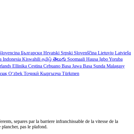
Slovencina
Български
Hrvatski
Srpski
Slovenščina
Lietuvių
Latviešu
a Indonesia
Kiswahili
தமிழ்
తెలుగు
Soomaali
Hausa
Igbo
Yoruba
rlands
Ellinika
Cestina
Cebuano
Basa Jawa
Basa Sunda
Malagasy
азақ
Oʻzbek
Тоҷикӣ
Кыргызча
Türkmen
ents, separes par la barriere infranchissable de la vitesse de la
e plancher, pas le plafond.