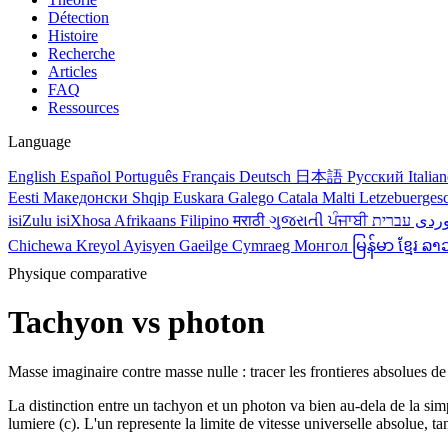
Détection
Histoire
Recherche
Articles
FAQ
Ressources
Language
English
Español
Português
Français
Deutsch
日本語
Русский
Italia
Eesti
Македонски
Shqip
Euskara
Galego
Catala
Malti
Letzebuerges
isiZulu
isiXhosa
Afrikaans
Filipino
मराठी
ગુજરાતી
ਪੰਜਾਬੀ
ردی
Chichewa
Kreyol Ayisyen
Gaeilge
Cymraeg
Монгол
မြန်မာ
ខ្មែរ
ລາ
Physique comparative
Tachyon vs photon
Masse imaginaire contre masse nulle : tracer les frontieres absolues de 
La distinction entre un tachyon et un photon va bien au-dela de la simpl
lumiere (c). L'un represente la limite de vitesse universelle absolue, t