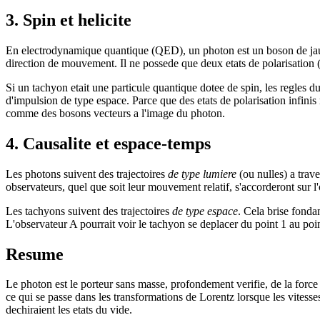
3. Spin et helicite
En electrodynamique quantique (QED), un photon est un boson de jauge 
direction de mouvement. Il ne possede que deux etats de polarisation (h
Si un tachyon etait une particule quantique dotee de spin, les regles d
d'impulsion de type espace. Parce que des etats de polarisation infini
comme des bosons vecteurs a l'image du photon.
4. Causalite et espace-temps
Les photons suivent des trajectoires
de type lumiere
(ou nulles) a trave
observateurs, quel que soit leur mouvement relatif, s'accorderont sur 
Les tachyons suivent des trajectoires
de type espace
. Cela brise fonda
L'observateur A pourrait voir le tachyon se deplacer du point 1 au poi
Resume
Le photon est le porteur sans masse, profondement verifie, de la forc
ce qui se passe dans les transformations de Lorentz lorsque les vitesses
dechiraient les etats du vide.