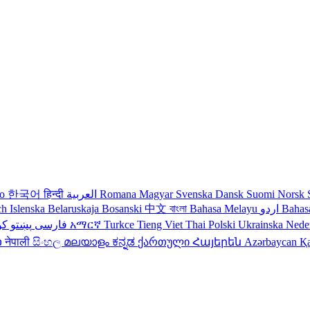
no
한국어
हिन्दी
العربية
Romana
Magyar
Svenska
Dansk
Suomi
Norsk
ch
Islenska
Belaruskaja
Bosanski
中文
বাংলা
Bahasa Melayu
اردو
Bahas
کو
پښتو
فارسی
עברית
አማርኛ
Turkce
Tieng Viet
Thai
Polski
Ukrainska
Nede
ວ
नेपाली
සිංහල
മലയാളം
ಕನ್ನಡ
ქართული
Հայերեն
Azərbaycan
Қ