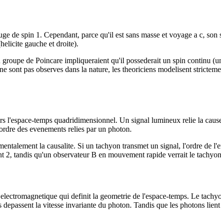
de spin 1. Cependant, parce qu'il est sans masse et voyage a c, son sp
elicite gauche et droite).
u groupe de Poincare impliqueraient qu'il possederait un spin continu (un
s ne sont pas observes dans la nature, les theoriciens modelisent stricte
rs l'espace-temps quadridimensionnel. Un signal lumineux relie la cause e
l'ordre des evenements relies par un photon.
mentalement la causalite. Si un tachyon transmet un signal, l'ordre de l'e
nt 2, tandis qu'un observateur B en mouvement rapide verrait le tachyon
e electromagnetique qui definit la geometrie de l'espace-temps. Le tach
 depassent la vitesse invariante du photon. Tandis que les photons lient 