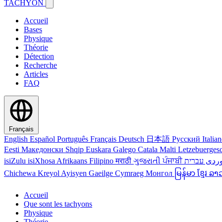
TACHYON
Accueil
Bases
Physique
Théorie
Détection
Recherche
Articles
FAQ
Français
English
Español
Português
Français
Deutsch
日本語
Русский
Italia
Eesti
Македонски
Shqip
Euskara
Galego
Catala
Malti
Letzebuerges
isiZulu
isiXhosa
Afrikaans
Filipino
मराठी
ગુજરાતી
ਪੰਜਾਬੀ
ردی
Chichewa
Kreyol Ayisyen
Gaeilge
Cymraeg
Монгол
မြန်မာ
ខ្មែរ
ລາ
Accueil
Que sont les tachyons
Physique
Théorie