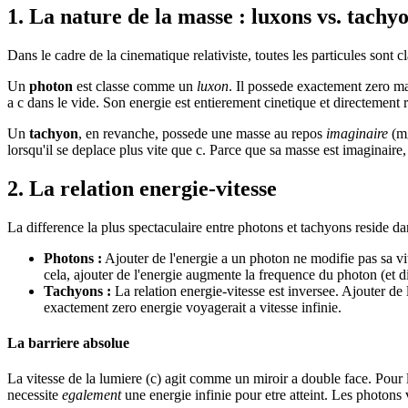
1. La nature de la masse : luxons vs. tachy
Dans le cadre de la cinematique relativiste, toutes les particules sont c
Un
photon
est classe comme un
luxon
. Il possede exactement zero mas
a c dans le vide. Son energie est entierement cinetique et directement 
Un
tachyon
, en revanche, possede une masse au repos
imaginaire
(m₀
lorsqu'il se deplace plus vite que c. Parce que sa masse est imaginaire,
2. La relation energie-vitesse
La difference la plus spectaculaire entre photons et tachyons reside d
Photons :
Ajouter de l'energie a un photon ne modifie pas sa v
cela, ajouter de l'energie augmente la frequence du photon (et d
Tachyons :
La relation energie-vitesse est inversee. Ajouter de
exactement zero energie voyagerait a vitesse infinie.
La barriere absolue
La vitesse de la lumiere (c) agit comme un miroir a double face. Pour l
necessite
egalement
une energie infinie pour etre atteint. Les photons 