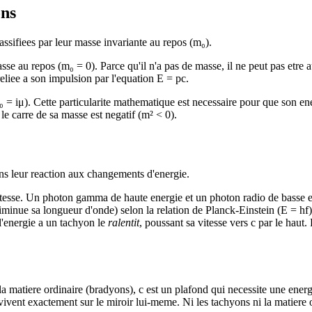
ons
lassifiees par leur masse invariante au repos (m₀).
se au repos (m₀ = 0). Parce qu'il n'a pas de masse, il ne peut pas etre a
reliee a son impulsion par l'equation E = pc.
 = iμ). Cette particularite mathematique est necessaire pour que son ene
 le carre de sa masse est negatif (m² < 0).
ans leur reaction aux changements d'energie.
itesse. Un photon gamma de haute energie et un photon radio de basse e
iminue sa longueur d'onde) selon la relation de Planck-Einstein (E = hf)
 l'energie a un tachyon le
ralentit
, poussant sa vitesse vers c par le haut.
a matiere ordinaire (bradyons), c est un plafond qui necessite une energie
vivent exactement sur le miroir lui-meme. Ni les tachyons ni la matiere o