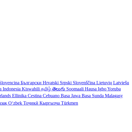
Slovencina
Български
Hrvatski
Srpski
Slovenščina
Lietuvių
Latviešu
a Indonesia
Kiswahili
தமிழ்
తెలుగు
Soomaali
Hausa
Igbo
Yoruba
rlands
Ellinika
Cestina
Cebuano
Basa Jawa
Basa Sunda
Malagasy
азақ
Oʻzbek
Тоҷикӣ
Кыргызча
Türkmen