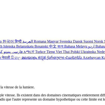
no
한국어
हिन्दी
العربية
Romana
Magyar
Svenska
Dansk
Suomi
Norsk
ch
Islenska
Belaruskaja
Bosanski
中文
বাংলা
Bahasa Melayu
اردو
Bahas
کو
پښتو
فارسی
עברית
አማርኛ
Turkce
Tieng Viet
Thai
Polski
Ukrainska
Nede
ວ
नेपाली
සිංහල
മലയാളം
ಕನ್ನಡ
ქართული
Հայերեն
Azərbaycan
Қ
la vitesse de la lumiere.
e vitesse. Ils existent dans des domaines cinematiques entierement differ
andis que l'autre represente un domaine hypothetique ou cette limite est l