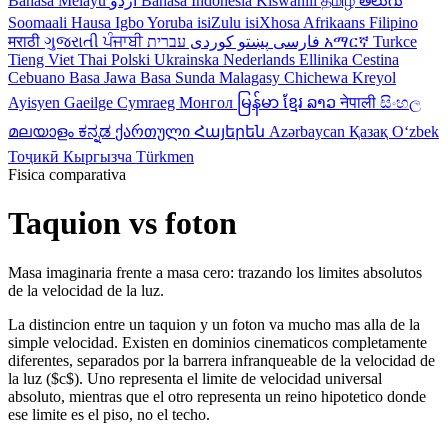
Bahasa Melayu
اردو
Bahasa Indonesia
Kiswahili
தமிழ்
తెలుగు
Soomaali
Hausa
Igbo
Yoruba
isiZulu
isiXhosa
Afrikaans
Filipino
मराठी
ગુજરાતી
ਪੰਜਾਬੀ
کوردی
پښتو
فارسی
עברית
አማርኛ
Turkce
Tieng Viet
Thai
Polski
Ukrainska
Nederlands
Ellinika
Cestina
Cebuano
Basa Jawa
Basa Sunda
Malagasy
Chichewa
Kreyol
Ayisyen
Gaeilge
Cymraeg
Монгол
မြန်မာ
ខ្មែរ
ລາວ
नेपाली
සිංහල
മലയാളം
ಕನ್ನಡ
ქართული
Հայերեն
Azərbaycan
Қазақ
Oʻzbek
Тоҷикӣ
Кыргызча
Türkmen
Fisica comparativa
Taquion vs foton
Masa imaginaria frente a masa cero: trazando los limites absolutos
de la velocidad de la luz.
La distincion entre un taquion y un foton va mucho mas alla de la
simple velocidad. Existen en dominios cinematicos completamente
diferentes, separados por la barrera infranqueable de la velocidad de
la luz ($c$). Uno representa el limite de velocidad universal
absoluto, mientras que el otro representa un reino hipotetico donde
ese limite es el piso, no el techo.