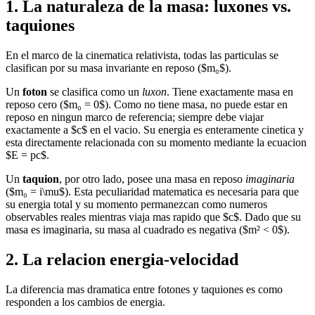
1. La naturaleza de la masa: luxones vs.
taquiones
En el marco de la cinematica relativista, todas las particulas se
clasifican por su masa invariante en reposo ($m₀$).
Un
foton
se clasifica como un
luxon
. Tiene exactamente masa en
reposo cero ($m₀ = 0$). Como no tiene masa, no puede estar en
reposo en ningun marco de referencia; siempre debe viajar
exactamente a $c$ en el vacio. Su energia es enteramente cinetica y
esta directamente relacionada con su momento mediante la ecuacion
$E = pc$.
Un
taquion
, por otro lado, posee una masa en reposo
imaginaria
($m₀ = i\mu$). Esta peculiaridad matematica es necesaria para que
su energia total y su momento permanezcan como numeros
observables reales mientras viaja mas rapido que $c$. Dado que su
masa es imaginaria, su masa al cuadrado es negativa ($m² < 0$).
2. La relacion energia-velocidad
La diferencia mas dramatica entre fotones y taquiones es como
responden a los cambios de energia.