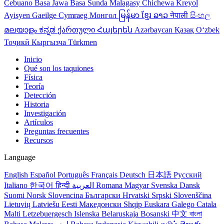
Cebuano
Basa Jawa
Basa Sunda
Malagasy
Chichewa
Kreyol
Ayisyen
Gaeilge
Cymraeg
Монгол
မြန်မာ
ខ្មែរ
ລາວ
नेपाली
සිංහල
മലയാളം
ಕನ್ನಡ
ქართული
Հայերեն
Azərbaycan
Қазақ
Oʻzbek
Тоҷикӣ
Кыргызча
Türkmen
Inicio
Qué son los taquiones
Física
Teoría
Detección
Historia
Investigación
Artículos
Preguntas frecuentes
Recursos
Language
English
Español
Português
Français
Deutsch
日本語
Русский
Italiano
한국어
हिन्दी
العربية
Romana
Magyar
Svenska
Dansk
Suomi
Norsk
Slovencina
Български
Hrvatski
Srpski
Slovenščina
Lietuvių
Latviešu
Eesti
Македонски
Shqip
Euskara
Galego
Catala
Malti
Letzebuergesch
Islenska
Belaruskaja
Bosanski
中文
বাংলা