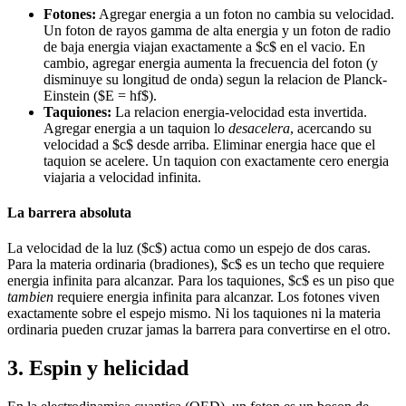
Fotones:
Agregar energia a un foton no cambia su velocidad.
Un foton de rayos gamma de alta energia y un foton de radio
de baja energia viajan exactamente a $c$ en el vacio. En
cambio, agregar energia aumenta la frecuencia del foton (y
disminuye su longitud de onda) segun la relacion de Planck-
Einstein ($E = hf$).
Taquiones:
La relacion energia-velocidad esta invertida.
Agregar energia a un taquion lo
desacelera
, acercando su
velocidad a $c$ desde arriba. Eliminar energia hace que el
taquion se acelere. Un taquion con exactamente cero energia
viajaria a velocidad infinita.
La barrera absoluta
La velocidad de la luz ($c$) actua como un espejo de dos caras.
Para la materia ordinaria (bradiones), $c$ es un techo que requiere
energia infinita para alcanzar. Para los taquiones, $c$ es un piso que
tambien
requiere energia infinita para alcanzar. Los fotones viven
exactamente sobre el espejo mismo. Ni los taquiones ni la materia
ordinaria pueden cruzar jamas la barrera para convertirse en el otro.
3. Espin y helicidad