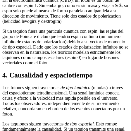
En la electrodinamica cuantica (QED), un foton es un boson de
calibre con espin 1. Sin embargo, como es sin masa y viaja a $c$, su
espin solo puede alinearse de forma paralela o antiparalela a su
direccion de movimiento. Tiene solo dos estados de polarizacion
(helicidad levogira y dextrogira).
Si un taquion fuera una particula cuantica con espin, las reglas del
grupo de Poincare dictan que tendria espin continuo (un numero
infinito de estados de polarizacion) debido a su vector de momento
de tipo espacial. Dado que los estados de polarizacion infinitos no se
observan en la naturaleza, los teoricos modelan estrictamente los
taquiones como campos escalares (espin 0) en lugar de bosones
vectoriales como el foton.
4. Causalidad y espaciotiempo
Los fotones siguen trayectorias
de tipo luminico
(o nulas) a traves
del espaciotiempo tetradimensional. Una senal luminica conecta
causa y efecto a la velocidad mas rapida posible en el universo.
Todos los observadores, independientemente de su movimiento
relativo, concordaran en el orden de los eventos conectados por un
foton.
Los taquiones siguen trayectorias
de tipo espacial
. Esto rompe
fundamentalmente la causalidad. Si un taquion transmite una senal,