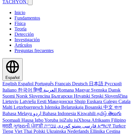
TACHYON
Inicio
Fundamentos
Física
Teoría
Detección
Investigación
Artículos
Preguntas frecuentes
Español
English
Español
Português
Français
Deutsch
日本語
Русский
Italiano
한국어
हिन्दी
العربية
Romana
Magyar
Svenska
Dansk
Suomi
Norsk
Slovencina
Български
Hrvatski
Srpski
Slovenščina
Lietuvių
Latviešu
Eesti
Македонски
Shqip
Euskara
Galego
Catala
Malti
Letzebuergesch
Islenska
Belaruskaja
Bosanski
中文
বাংলা
Bahasa Melayu
اردو
Bahasa Indonesia
Kiswahili
தமிழ்
తెలుగు
Soomaali
Hausa
Igbo
Yoruba
isiZulu
isiXhosa
Afrikaans
Filipino
मराठी
ગુજરાતી
ਪੰਜਾਬੀ
کوردی
پښتو
فارسی
עברית
አማርኛ
Turkce
Tieng Viet
Thai
Polski
Ukrainska
Nederlands
Ellinika
Cestina