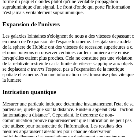
forme du paquet d'ondes plutot qu'une veritable propagation
supraluminique d'un signal. Le front d'onde qui porte l'information
n'est jamais veritablement supraluminique.
Expansion de l'univers
Les galaxies lointaines s'eloignent de nous a des vitesses depassant c
en raison de l'expansion de l'espace lui-meme. Les galaxies au-dela
de la sphere de Hubble ont des vitesses de recession superieures a c,
et nous pouvons en observer certaines car leur lumiere a ete emise
lorsqu'elles etaient plus proches. Cela ne constitue pas une violation
de la relativite restreinte car la limite de vitesse s'applique aux objets
se deplacant
a travers
l'espace, pas a l'expansion de la metrique
spatiale elle-meme. Aucune information n'est transmise plus vite que
la lumiere.
Intrication quantique
Mesurer une particule intriquee determine instantanement l'etat de sa
partenaire, quelle que soit la distance. Einstein appelait cela "l'action
fantomatique a distance". Cependant, le theoreme de non-
communication prouve rigoureusement que l'intrication ne peut pas
etre utilisee pour transmettre de l'information. Les resultats des
mesures apparaissent aleatoires pour chaque observateur
individuellement ; les correlations ne deviennent apparentes que