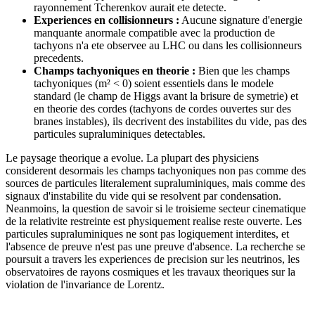
rayonnement Tcherenkov aurait ete detecte.
Experiences en collisionneurs :
Aucune signature d'energie
manquante anormale compatible avec la production de
tachyons n'a ete observee au LHC ou dans les collisionneurs
precedents.
Champs tachyoniques en theorie :
Bien que les champs
tachyoniques (m² < 0) soient essentiels dans le modele
standard (le champ de Higgs avant la brisure de symetrie) et
en theorie des cordes (tachyons de cordes ouvertes sur des
branes instables), ils decrivent des instabilites du vide, pas des
particules supraluminiques detectables.
Le paysage theorique a evolue. La plupart des physiciens
considerent desormais les champs tachyoniques non pas comme des
sources de particules literalement supraluminiques, mais comme des
signaux d'instabilite du vide qui se resolvent par condensation.
Neanmoins, la question de savoir si le troisieme secteur cinematique
de la relativite restreinte est physiquement realise reste ouverte. Les
particules supraluminiques ne sont pas logiquement interdites, et
l'absence de preuve n'est pas une preuve d'absence. La recherche se
poursuit a travers les experiences de precision sur les neutrinos, les
observatoires de rayons cosmiques et les travaux theoriques sur la
violation de l'invariance de Lorentz.