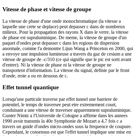
Vitesse de phase et vitesse de groupe
La vitesse de phase d'une onde monochromatique (la vitesse a
laquelle une crete se deplace) peut depasser c dans de nombreux
milieux. Pour la propagation des rayons X dans le verre, la vitesse
de phase est supraluminique. De meme, la vitesse de groupe d'un
paquet d'ondes peut depasser c dans les regions de dispersion
anormale, comme l'a demontre Lijun Wang a Princeton en 2000, qui
a envoye une impulsion lumineuse a travers du gaz de cesium a une
vitesse de groupe de -c/310 (ce qui signifie que le pic est sorti avant
d'entrer). Ni la vitesse de phase ni la vitesse de groupe ne
transportent d'information. La vitesse du signal, definie par le front
d'onde, reste a ou en dessous de c.
Effet tunnel quantique
Lorsqu'une particule traverse par effet tunnel une barriere de
potentiel, le temps de traversee peut etre extremement court,
conduisant a une vitesse de traversee apparemment supraluminique.
Gunter Nimtz a l'Universite de Cologne a affirme dans les annees
1990 avoir transmis la 40e Symphonie de Mozart a 4,7 fois c a
travers un guide d'ondes micro-ondes sous la frequence de coupure.
Cependant, le consensus est que l'effet tunnel implique une mise en