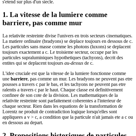
s'etend sur plus d'un siecle.
1. La vitesse de la lumiere comme
barriere, pas comme mur
La relativite restreinte divise l'univers en trois secteurs cinematiques.
La matiere ordinaire (bradyons) se deplace toujours en dessous de c.
Les particules sans masse comme les photons (luxons) se deplacent
toujours exactement a c. Le troisieme secteur, occupe par les
particules supraluminiques hypothetiques (tachyons), decrit des
entites qui se deplacent toujours
au-dessus
de c.
L'idee cruciale est que la vitesse de la lumiere fonctionne comme
une
barriere
, pas comme un mur. Les bradyons ne peuvent pas etre
pousses a travers c par le bas, et les tachyons ne peuvent pas etre
ralentis a travers c par le haut. Chaque classe est definitivement
confinee de son cote de la division. Les mathematiques de la
relativite restreinte sont parfaitement coherentes a l'interieur de
chaque secteur. Rien dans les equations de la transformation de
Lorentz ne produit de contradiction logique lorsqu'elles sont
appliquees a v > c, a condition que la particule n'ait jamais ete a c ou
en dessous au depart.
2. Propositions historiques de particules