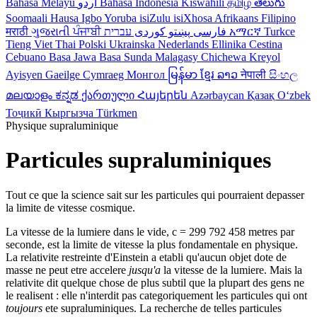
Bahasa Melayu
اردو
Bahasa Indonesia
Kiswahili
தமிழ்
తెలుగు
Soomaali
Hausa
Igbo
Yoruba
isiZulu
isiXhosa
Afrikaans
Filipino
मराठी
ગુજરાતી
ਪੰਜਾਬੀ
کوردی
پښتو
فارسی
עברית
አማርኛ
Turkce
Tieng Viet
Thai
Polski
Ukrainska
Nederlands
Ellinika
Cestina
Cebuano
Basa Jawa
Basa Sunda
Malagasy
Chichewa
Kreyol
Ayisyen
Gaeilge
Cymraeg
Монгол
မြန်မာ
ខ្មែរ
ລາວ
नेपाली
සිංහල
മലയാളം
ಕನ್ನಡ
ქართული
Հայերեն
Azərbaycan
Қазақ
Oʻzbek
Тоҷикӣ
Кыргызча
Türkmen
Physique supraluminique
Particules supraluminiques
Tout ce que la science sait sur les particules qui pourraient depasser
la limite de vitesse cosmique.
La vitesse de la lumiere dans le vide, c = 299 792 458 metres par
seconde, est la limite de vitesse la plus fondamentale en physique.
La relativite restreinte d'Einstein a etabli qu'aucun objet dote de
masse ne peut etre accelere
jusqu'a
la vitesse de la lumiere. Mais la
relativite dit quelque chose de plus subtil que la plupart des gens ne
le realisent : elle n'interdit pas categoriquement les particules qui ont
toujours
ete supraluminiques. La recherche de telles particules