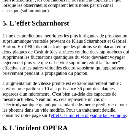
lorsque les observateurs comparent leurs notes par un canal
classique (subluminique).
5. L'effet Scharnhorst
L'une des predictions theoriques les plus intrigantes de propagation
supraluminique veritable provient de Klaus Scharnhorst et Gabriel
Barton. En 1990, ils ont calcule que les photons se deplacant entre
deux plaques de Casimir (des surfaces conductrices rapprochees qui
suppriment les fluctuations quantiques du vide) devraient voyager
legerement plus vite que c. Le vide supprime reduit la "trainee"
effective sur les paires virtuelles electron-positron qui apparaissent
brievement pendant la propagation du photon.
L'augmentation de vitesse predite est extraordinairement faible :
environ une partie sur 10 a la puissance 36 pour des plaques
separees d'un micrometre. C'est bien au-dela des capacites de
mesure actuelles. Neanmoins, cela represente un cas ou
l'electrodynamique quantique standard elle-meme predit v > c pour
les photons dans un vide modifie. Pour un traitement detaille,
consultez notre page sur l'
effet Casimir et la physique tachyonique
.
6. L'incident OPERA