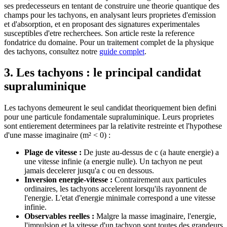
ses predecesseurs en tentant de construire une theorie quantique des
champs pour les tachyons, en analysant leurs proprietes d'emission
et d'absorption, et en proposant des signatures experimentales
susceptibles d'etre recherchees. Son article reste la reference
fondatrice du domaine. Pour un traitement complet de la physique
des tachyons, consultez notre
guide complet
.
3. Les tachyons : le principal candidat
supraluminique
Les tachyons demeurent le seul candidat theoriquement bien defini
pour une particule fondamentale supraluminique. Leurs proprietes
sont entierement determinees par la relativite restreinte et l'hypothese
d'une masse imaginaire (m² < 0) :
Plage de vitesse :
De juste au-dessus de c (a haute energie) a
une vitesse infinie (a energie nulle). Un tachyon ne peut
jamais decelerer jusqu'a c ou en dessous.
Inversion energie-vitesse :
Contrairement aux particules
ordinaires, les tachyons accelerent lorsqu'ils rayonnent de
l'energie. L'etat d'energie minimale correspond a une vitesse
infinie.
Observables reelles :
Malgre la masse imaginaire, l'energie,
l'impulsion et la vitesse d'un tachyon sont toutes des grandeurs