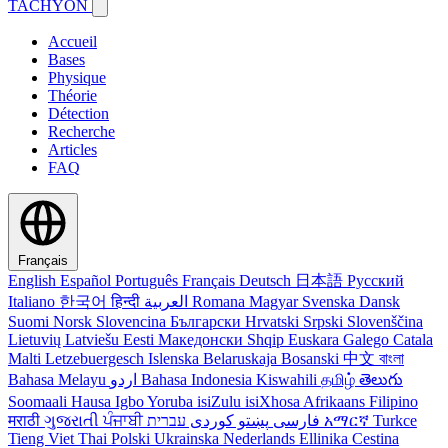
TACHYON
Accueil
Bases
Physique
Théorie
Détection
Recherche
Articles
FAQ
Français
English
Español
Português
Français
Deutsch
日本語
Русский
Italiano
한국어
हिन्दी
العربية
Romana
Magyar
Svenska
Dansk
Suomi
Norsk
Slovencina
Български
Hrvatski
Srpski
Slovenščina
Lietuvių
Latviešu
Eesti
Македонски
Shqip
Euskara
Galego
Catala
Malti
Letzebuergesch
Islenska
Belaruskaja
Bosanski
中文
বাংলা
Bahasa Melayu
اردو
Bahasa Indonesia
Kiswahili
தமிழ்
తెలుగు
Soomaali
Hausa
Igbo
Yoruba
isiZulu
isiXhosa
Afrikaans
Filipino
मराठी
ગુજરાતી
ਪੰਜਾਬੀ
کوردی
پښتو
فارسی
עברית
አማርኛ
Turkce
Tieng Viet
Thai
Polski
Ukrainska
Nederlands
Ellinika
Cestina