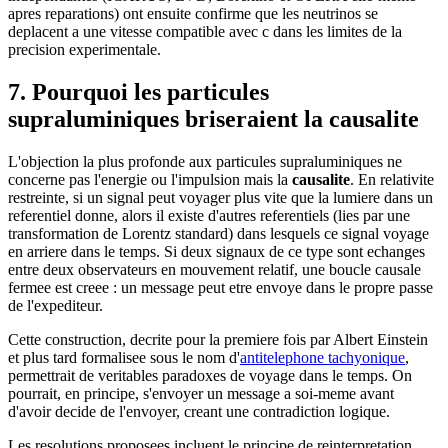
apres reparations) ont ensuite confirme que les neutrinos se
deplacent a une vitesse compatible avec c dans les limites de la
precision experimentale.
7. Pourquoi les particules
supraluminiques briseraient la causalite
L'objection la plus profonde aux particules supraluminiques ne
concerne pas l'energie ou l'impulsion mais la
causalite
. En relativite
restreinte, si un signal peut voyager plus vite que la lumiere dans un
referentiel donne, alors il existe d'autres referentiels (lies par une
transformation de Lorentz standard) dans lesquels ce signal voyage
en arriere dans le temps. Si deux signaux de ce type sont echanges
entre deux observateurs en mouvement relatif, une boucle causale
fermee est creee : un message peut etre envoye dans le propre passe
de l'expediteur.
Cette construction, decrite pour la premiere fois par Albert Einstein
et plus tard formalisee sous le nom d'
antitelephone tachyonique
,
permettrait de veritables paradoxes de voyage dans le temps. On
pourrait, en principe, s'envoyer un message a soi-meme avant
d'avoir decide de l'envoyer, creant une contradiction logique.
Les resolutions proposees incluent le principe de reinterpretation