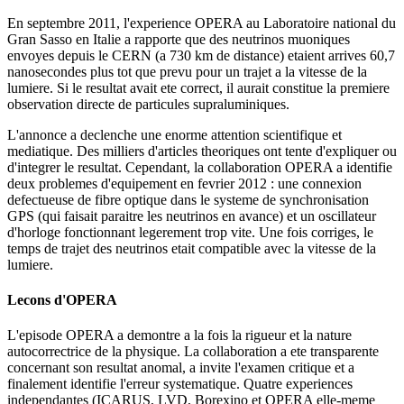
En septembre 2011, l'experience OPERA au Laboratoire national du
Gran Sasso en Italie a rapporte que des neutrinos muoniques
envoyes depuis le CERN (a 730 km de distance) etaient arrives 60,7
nanosecondes plus tot que prevu pour un trajet a la vitesse de la
lumiere. Si le resultat avait ete correct, il aurait constitue la premiere
observation directe de particules supraluminiques.
L'annonce a declenche une enorme attention scientifique et
mediatique. Des milliers d'articles theoriques ont tente d'expliquer ou
d'integrer le resultat. Cependant, la collaboration OPERA a identifie
deux problemes d'equipement en fevrier 2012 : une connexion
defectueuse de fibre optique dans le systeme de synchronisation
GPS (qui faisait paraitre les neutrinos en avance) et un oscillateur
d'horloge fonctionnant legerement trop vite. Une fois corriges, le
temps de trajet des neutrinos etait compatible avec la vitesse de la
lumiere.
Lecons d'OPERA
L'episode OPERA a demontre a la fois la rigueur et la nature
autocorrectrice de la physique. La collaboration a ete transparente
concernant son resultat anomal, a invite l'examen critique et a
finalement identifie l'erreur systematique. Quatre experiences
independantes (ICARUS, LVD, Borexino et OPERA elle-meme