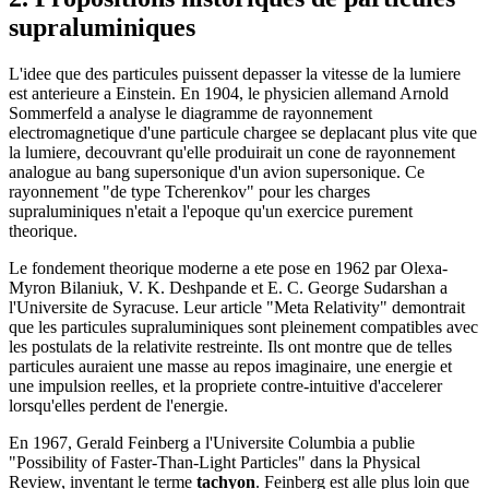
supraluminiques
L'idee que des particules puissent depasser la vitesse de la lumiere
est anterieure a Einstein. En 1904, le physicien allemand Arnold
Sommerfeld a analyse le diagramme de rayonnement
electromagnetique d'une particule chargee se deplacant plus vite que
la lumiere, decouvrant qu'elle produirait un cone de rayonnement
analogue au bang supersonique d'un avion supersonique. Ce
rayonnement "de type Tcherenkov" pour les charges
supraluminiques n'etait a l'epoque qu'un exercice purement
theorique.
Le fondement theorique moderne a ete pose en 1962 par Olexa-
Myron Bilaniuk, V. K. Deshpande et E. C. George Sudarshan a
l'Universite de Syracuse. Leur article "Meta Relativity" demontrait
que les particules supraluminiques sont pleinement compatibles avec
les postulats de la relativite restreinte. Ils ont montre que de telles
particules auraient une masse au repos imaginaire, une energie et
une impulsion reelles, et la propriete contre-intuitive d'accelerer
lorsqu'elles perdent de l'energie.
En 1967, Gerald Feinberg a l'Universite Columbia a publie
"Possibility of Faster-Than-Light Particles" dans la Physical
Review, inventant le terme
tachyon
. Feinberg est alle plus loin que