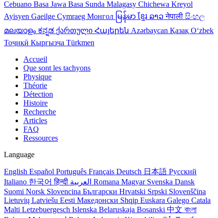
Cebuano
Basa Jawa
Basa Sunda
Malagasy
Chichewa
Kreyol
Ayisyen
Gaeilge
Cymraeg
Монгол
မြန်မာ
ខ្មែរ
ລາວ
नेपाली
සිංහල
മലയാളം
ಕನ್ನಡ
ქართული
Հայերեն
Azərbaycan
Қазақ
Oʻzbek
Тоҷикӣ
Кыргызча
Türkmen
Accueil
Que sont les tachyons
Physique
Théorie
Détection
Histoire
Recherche
Articles
FAQ
Ressources
Language
English
Español
Português
Français
Deutsch
日本語
Русский
Italiano
한국어
हिन्दी
العربية
Romana
Magyar
Svenska
Dansk
Suomi
Norsk
Slovencina
Български
Hrvatski
Srpski
Slovenščina
Lietuvių
Latviešu
Eesti
Македонски
Shqip
Euskara
Galego
Catala
Malti
Letzebuergesch
Islenska
Belaruskaja
Bosanski
中文
বাংলা