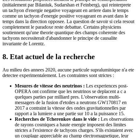
(initialement par Bilaniuk, Sudarshan et Feinberg), qui reinterprete
un tachyon d'energie negative voyageant en arriere dans le temps
comme un tachyon d'energie positive voyageant en avant dans le
temps dans la direction opposee. La question de savoir si cela resout
completement le paradoxe reste debattue. Certains physiciens
soutiennent qu'une theorie quantique des champs coherente des
tachyons necessiterait d'abandonner le principe de causalite
invariante de Lorentz.
8. Etat actuel de la recherche
Au milieu des annees 2020, aucune particule supraluminique n'a ete
detectee experimentalement. Les contraintes sont strictes :
Mesures de vitesse des neutrinos :
Les experiences post-
OPERA ont confirme que les neutrinos se deplacent a c a
quelques parties par milliard pres. L'observation multi-
messagers de la fusion d'etoiles a neutrons GW170817 en
2017 a contraint la vitesse des ondes gravitationnelles par
rapport a la lumiere a une partie sur 10 a la puissance 15.
Recherches de Tcherenkov dans le vide :
Les observations
de rayons cosmiques a haute energie imposent des limites
strictes a l'existence de tachyons charges. S'ils existaient avec
un couplage appreciable au champ electromagnetique, leur