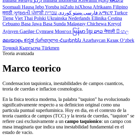
Bahasa Melayu
اردو
Bahasa Indonesia
Kiswahili
தமிழ்
తెలుగు
Soomaali
Hausa
Igbo
Yoruba
isiZulu
isiXhosa
Afrikaans
Filipino
मराठी
ગુજરાતી
ਪੰਜਾਬੀ
کوردی
پښتو
فارسی
עברית
አማርኛ
Turkce
Tieng Viet
Thai
Polski
Ukrainska
Nederlands
Ellinika
Cestina
Cebuano
Basa Jawa
Basa Sunda
Malagasy
Chichewa
Kreyol
Ayisyen
Gaeilge
Cymraeg
Монгол
မြန်မာ
ខ្មែរ
ລາວ
नेपाली
සිංහල
മലയാളം
ಕನ್ನಡ
ქართული
Հայերեն
Azərbaycan
Қазақ
Oʻzbek
Тоҷикӣ
Кыргызча
Türkmen
Teoria avanzada
Marco teorico
Condensacion taquionica, inestabilidades de campos cuanticos,
teoria de cuerdas e inflacion cosmologica.
En la fisica teorica moderna, la palabra "taquion" ha evolucionado
significativamente respecto a su definicion original como una
particula puntual superluminica. Hoy en dia, en el contexto de la
teoria cuantica de campos (TCC) y la teoria de cuerdas, "taquion" se
refiere casi exclusivamente a un
campo taquionico
: un campo con
masa imaginaria que indica una inestabilidad fundamental en el
estado de vacio.