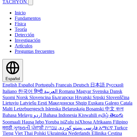
TACHYON
Inicio
Fundamentos
Física
Teoría
Detección
Investigación
Artículos
Preguntas frecuentes
Español
English
Español
Português
Français
Deutsch
日本語
Русский
Italiano
한국어
हिन्दी
العربية
Romana
Magyar
Svenska
Dansk
Suomi
Norsk
Slovencina
Български
Hrvatski
Srpski
Slovenščina
Lietuvių
Latviešu
Eesti
Македонски
Shqip
Euskara
Galego
Catala
Malti
Letzebuergesch
Islenska
Belaruskaja
Bosanski
中文
বাংলা
Bahasa Melayu
اردو
Bahasa Indonesia
Kiswahili
தமிழ்
తెలుగు
Soomaali
Hausa
Igbo
Yoruba
isiZulu
isiXhosa
Afrikaans
Filipino
मराठी
ગુજરાતી
ਪੰਜਾਬੀ
کوردی
پښتو
فارسی
עברית
አማርኛ
Turkce
Tieng Viet
Thai
Polski
Ukrainska
Nederlands
Ellinika
Cestina