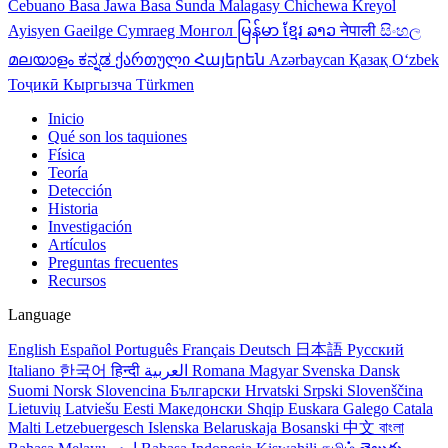
Cebuano
Basa Jawa
Basa Sunda
Malagasy
Chichewa
Kreyol
Ayisyen
Gaeilge
Cymraeg
Монгол
မြန်မာ
ខ្មែរ
ລາວ
नेपाली
සිංහල
മലയാളം
ಕನ್ನಡ
ქართული
Հայերեն
Azərbaycan
Қазақ
Oʻzbek
Тоҷикӣ
Кыргызча
Türkmen
Inicio
Qué son los taquiones
Física
Teoría
Detección
Historia
Investigación
Artículos
Preguntas frecuentes
Recursos
Language
English
Español
Português
Français
Deutsch
日本語
Русский
Italiano
한국어
हिन्दी
العربية
Romana
Magyar
Svenska
Dansk
Suomi
Norsk
Slovencina
Български
Hrvatski
Srpski
Slovenščina
Lietuvių
Latviešu
Eesti
Македонски
Shqip
Euskara
Galego
Catala
Malti
Letzebuergesch
Islenska
Belaruskaja
Bosanski
中文
বাংলা